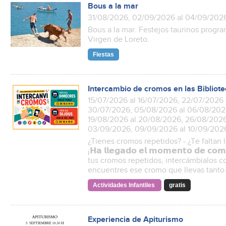
Bous a la mar
31/08/2026, 02/09/2026 al 04/09/202
Bous a la mar. Festejos taurinos progra
Virgen de Loreto.
Fiestas
Intercambio de cromos en las Bibliot
15/07/2026 al 16/07/2026, 22/07/2026 
30/07/2026, 05/08/2026 al 06/08/2026
19/08/2026 al 20/08/2026, 26/08/2026
03/09/2026, 09/09/2026 al 10/09/202
¿Tienes cromos repetidos? - ¿Te faltan 
¡𝗛𝗮 𝗹𝗹𝗲𝗴𝗮𝗱𝗼 𝗲𝗹 𝗺𝗼𝗺𝗲𝗻𝘁𝗼 𝗱𝗲 𝗰𝗼𝗺
tus cromos repetidos, intercámbialos con
encuentres ese cromo que llevas tanto
Actividades Infantiles
gratis
Experiencia de Apiturismo