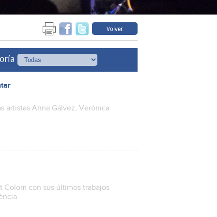
Volver
oría
ntar
as artistas Anna Gálvez, Verónica
nt Colom con sus últimos trabajos
lència