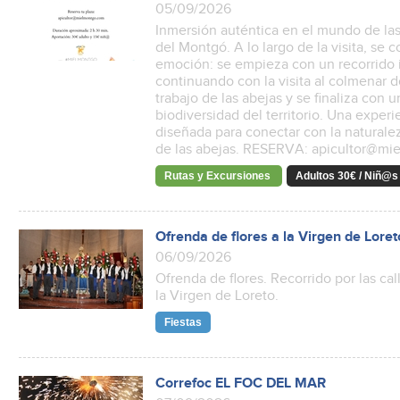
05/09/2026
Inmersión auténtica en el mundo de las
del Montgó. A lo largo de la visita, se
emoción: se empieza con un recorrido i
continuando con la visita al colmenar 
trabajo de las abejas y se finaliza con u
biodiversidad del territorio. Una experi
diseñada para conectar con la naturale
de las abejas. RESERVA: apicultor@m
Rutas y Excursiones
Adultos 30€ / Niñ@s
Ofrenda de flores a la Virgen de Loret
06/09/2026
Ofrenda de flores. Recorrido por las c
la Virgen de Loreto.
Fiestas
Correfoc EL FOC DEL MAR