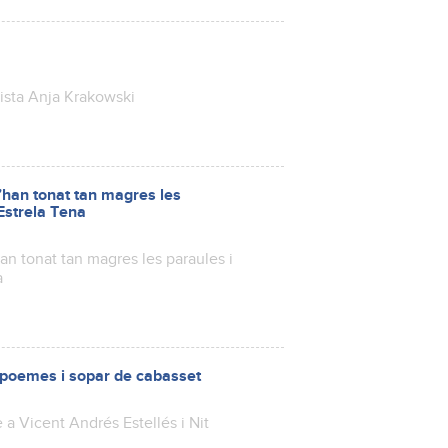
tista Anja Krakowski
s’han tonat tan magres les
Estrela Tena
han tonat tan magres les paraules i
a
de poemes i sopar de cabasset
 a Vicent Andrés Estellés i Nit