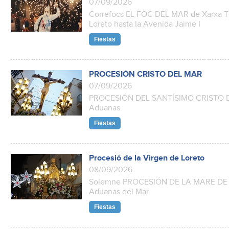
07/09/2026
Correfocs EL FOC DEL MAR de Xarxa Te
Loreto hasta la Avenida Jaime I
Fiestas
PROCESIÓN CRISTO DEL MAR
07/09/2026
PROCESIÓN DEL SANTÍSIMO CRISTO DEL
Aduanas.
Fiestas
Procesió de la Virgen de Loreto
08/09/2026
Solemne PROCESIÓN DE LA MARE DE D
Aduanas del Mar.
Fiestas