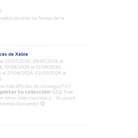
6
mados durante las fiestas de la
ecas de Xàbia
al 23/07/2026, 29/07/2026 al
, 12/08/2026 al 13/08/2026,
 al 27/08/2026, 02/09/2026 al
6
los más difíciles de conseguir? 👉
𝗹𝗲𝘁𝗮𝗿 𝘁𝘂 𝗰𝗼𝗹𝗲𝗰𝗰𝗶𝗼́𝗻! 💥🤝 Trae
 otros coleccionistas y... 🥳 ¡quizá
 tiempo buscando! 😍