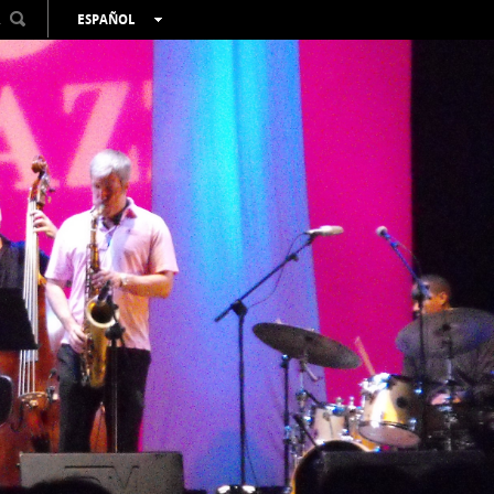
R
ESPAÑOL
VALENCIÀ
ENGLISH
FRANÇAIS
DEUTSCH
РУССКИЙ