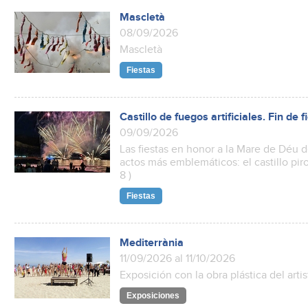
Mascletà
08/09/2026
Mascletà
Fiestas
Castillo de fuegos artificiales. Fin de
09/09/2026
Las fiestas en honor a la Mare de Déu 
actos más emblemáticos: el castillo pir
8 )
Fiestas
Mediterrània
11/09/2026 al 11/10/2026
Exposición con la obra plástica del art
Exposiciones