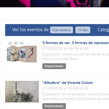
Ver los eventos de
Categ
Esta semana
15 días
3 formas de ver, 3 formas de represe
07/08/2026 al 06/09/2026
Exposición colectiva con las obras de l
Gasó y Lourdes Pozo
Exposiciones
"Albufera" de Vicente Colom
07/08/2026 al 06/09/2026
Exposición del prestigioso artista Vice
realizados alrededor la Albufera de Va
Exposiciones