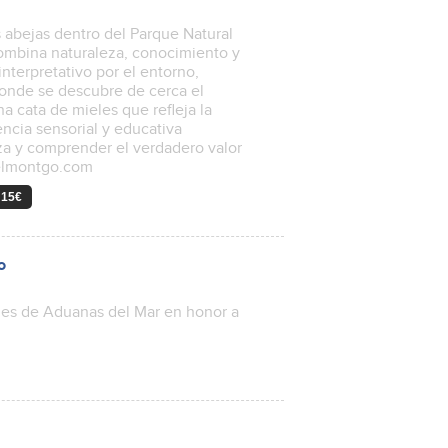
 abejas dentro del Parque Natural
 combina naturaleza, conocimiento y
nterpretativo por el entorno,
donde se descubre de cerca el
na cata de mieles que refleja la
encia sensorial y educativa
za y comprender el verdadero valor
ielmontgo.com
 15€
o
alles de Aduanas del Mar en honor a