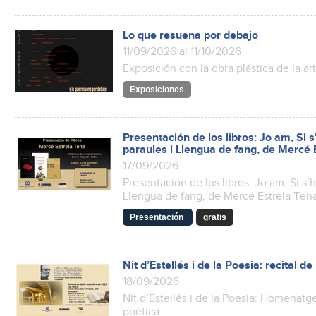
Lo que resuena por debajo
11/09/2026 al 11/10/2026
Exposición con la obra plástica de la ar
Exposiciones
Presentación de los libros: Jo am, Si 
paraules i Llengua de fang, de Mercé 
17/09/2026
Presentación de los libros: Jo am, Si s’
Llengua de fang, de Mercé Estrela Ten
Presentación
gratis
Nit d’Estellés i de la Poesia: recital 
18/09/2026
Nit d’Estellés i de la Poesia: Homenatge
poètica