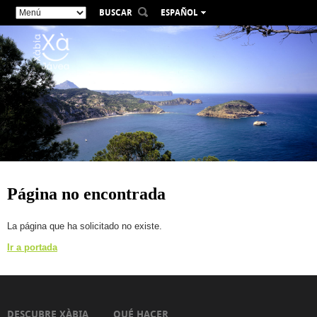
BUSCAR
ESPAÑOL
VALENCIÀ
ENGLISH
FRANÇAIS
DEUTSCH
РУССКИЙ
Página no encontrada
La página que ha solicitado no existe.
Ir a portada
DESCUBRE XÀBIA
QUÉ HACER