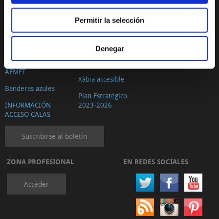
obligaciones del
Video Calas y Playas
turista
de Xàbia
Permitir la selección
Código Ético del
Estado de la Playas.
Turismo
Cruz Roja
Denegar
Quejas, sugerencias
Estado de las Playas.
y felicitaciones
AEMET
Xàbia accesible
Banderas azules
Plan Estratégico
INFORMACIÓN
2023-2026
ACCESO CALAS
Suscribirse al boletín
ZONA PROFESIONAL
EN REDES SOCIALES
Acceder