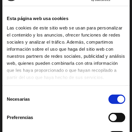
DESCUBRE XÀBIA
QUÉ HACER
Esta página web usa cookies
Mirador Virtual
Eventos todo el año
Las cookies de este sitio web se usan para personalizar
Cultura y Patrimonio
Camino del Alba
el contenido y los anuncios, ofrecer funciones de redes
Paseo por Xàbia
Actividades
sociales y analizar el tráfico. Además, compartimos
Histórica
deportivas
información sobre el uso que haga del sitio web con
El Port de Xàbia,
Ruta del Arte
nuestros partners de redes sociales, publicidad y análisis
Duanes de la Mar
web, quienes pueden combinarla con otra información
Con niños
que les haya proporcionado o que hayan recopilado a
Playa del Arenal
De compras
partir del uso que haya hecho de sus servicios.
Miradores
Ocio y diversión
Espacios Protegidos
Selección
Salud y bienestar
Necesarias
GastroXàbia
de
Visita los
consentimiento
Fiestas en Xàbia
alrededores
Preferencias
Tours virtuales Xàbia
Imágenes 360º