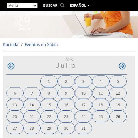
BUSCAR
ESPAÑOL
VALENCIÀ
ENGLISH
FRANÇAIS
DEUTSCH
Portada
Eventos en Xàbia
РУССКИЙ
2026
Julio
1
2
3
4
5
6
7
8
9
10
11
12
13
14
15
16
17
18
19
20
21
22
23
24
25
26
27
28
29
30
31