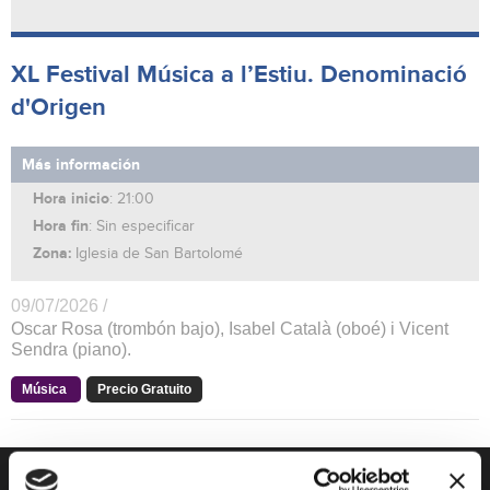
XL Festival Música a l’Estiu. Denominació
d'Origen
Más información
Hora inicio
: 21:00
Hora fin
: Sin especificar
Zona:
Iglesia de San Bartolomé
09/07/2026 /
Oscar Rosa (trombón bajo), Isabel Català (oboé) i Vicent
Sendra (piano).
Música
Precio Gratuito