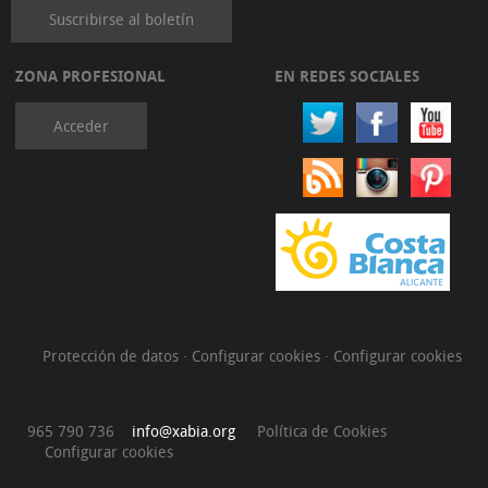
Suscribirse al boletín
ZONA PROFESIONAL
EN REDES SOCIALES
Acceder
Protección de datos
·
Configurar cookies
·
Configurar cookies
965 790 736
info@xabia.org
Política de Cookies
Configurar cookies