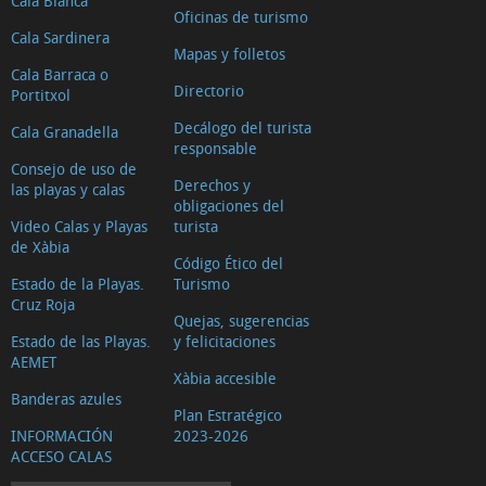
Cala Blanca
Oficinas de turismo
Cala Sardinera
Mapas y folletos
Cala Barraca o
Directorio
Portitxol
Decálogo del turista
Cala Granadella
responsable
Consejo de uso de
Derechos y
las playas y calas
obligaciones del
Video Calas y Playas
turista
de Xàbia
Código Ético del
Estado de la Playas.
Turismo
Cruz Roja
Quejas, sugerencias
Estado de las Playas.
y felicitaciones
AEMET
Xàbia accesible
Banderas azules
Plan Estratégico
INFORMACIÓN
2023-2026
ACCESO CALAS