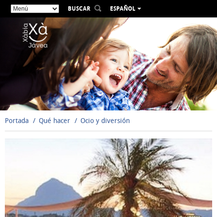
BUSCAR
ESPAÑOL
VALENCIÀ
ENGLISH
FRANÇAIS
DEUTSCH
РУССКИЙ
Portada
Qué hacer
Ocio y diversión