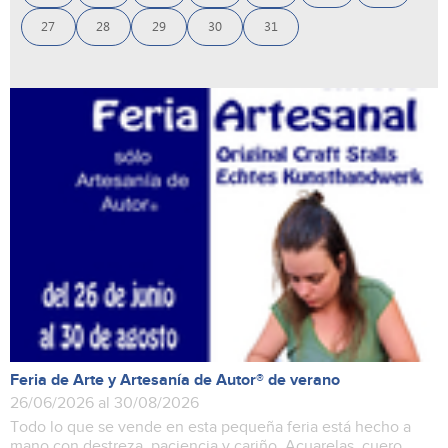
27
28
29
30
31
Feria de Arte y Artesanía de Autor® de verano
26/06/2026 al 30/08/2026
Todo lo que se vende en esta pequeña feria está hecho a
mano con destreza, paciencia y cariño. Acuarelas, cuero