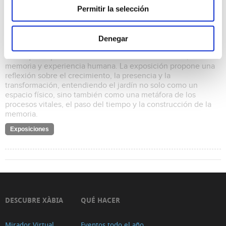
Permitir la selección
Notas del jardín
03/07/2026 al 15/08/2026
Exposición de pintura, fotografía, escultura y cerámica. A
Denegar
través de diversas prácticas artísticas, Notas del Jardín reúne
obras que exploran las conexiones entre naturaleza,
memoria y experiencia humana. La exposición propone una
reflexión sobre el crecimiento, la presencia y la
transformación, entendiendo el jardín no solo como un
espacio físico, sino también como una metáfora de los
procesos vitales, el paso del tiempo y la construcción de la
memoria.
Exposiciones
DESCUBRE XÀBIA
QUÉ HACER
Mirador Virtual
Eventos todo el año