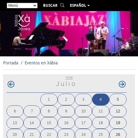
BUSCAR
ESPAÑOL
VALENCIÀ
ENGLISH
FRANÇAIS
DEUTSCH
РУССКИЙ
Portada
Eventos en Xàbia
2026
Julio
1
2
3
4
5
6
7
8
9
10
11
12
13
14
15
16
17
18
19
20
21
22
23
24
25
26