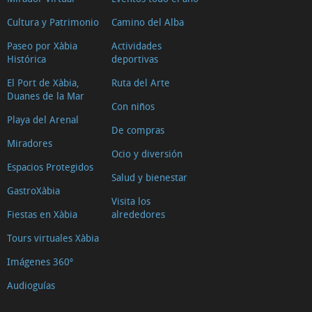
Cultura y Patrimonio
Camino del Alba
Paseo por Xàbia
Actividades
Histórica
deportivas
El Port de Xàbia,
Ruta del Arte
Duanes de la Mar
Con niños
Playa del Arenal
De compras
Miradores
Ocio y diversión
Espacios Protegidos
Salud y bienestar
GastroXàbia
Visita los
Fiestas en Xàbia
alrededores
Tours virtuales Xàbia
Imágenes 360º
Audioguías