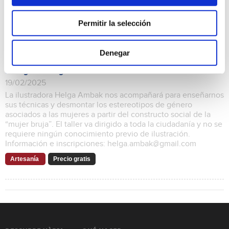
Permitir la selección
Denegar
Taller illustración “Estereotipos femeninos. La mujer bruja”,
a cargo de Helga Ambak.
19/02/2025
La ilustradora Helga Ambak nos acompañará para enseñarnos
sus técnicas y desmontar los estereotipos de género
asociados a las mujeres a partir del constructo social de la
“mujer bruja”. El taller va dirigido a toda la ciudadanía y no se
requiere ningún conocimiento previo de ilustración.
Información e inscripciones: helga.ambak@gmail.com
Artesanía
Precio gratis