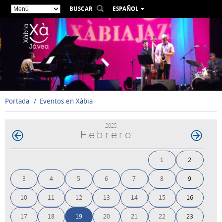
BUSCAR
ESPAÑOL
VALENCIÀ
ENGLISH
FRANÇAIS
DEUTSCH
РУССКИЙ
Portada
Eventos en Xàbia
2025
Febrero
1
2
3
4
5
6
7
8
9
10
11
12
13
14
15
16
17
18
19
20
21
22
23