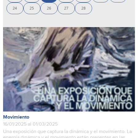
24
25
26
27
28
Movimiento
16/01/2025 al 01/03/2025
Una exposición que captura la dinámica y el movimiento. La
energía dinámica y el movimiento están presentes en las