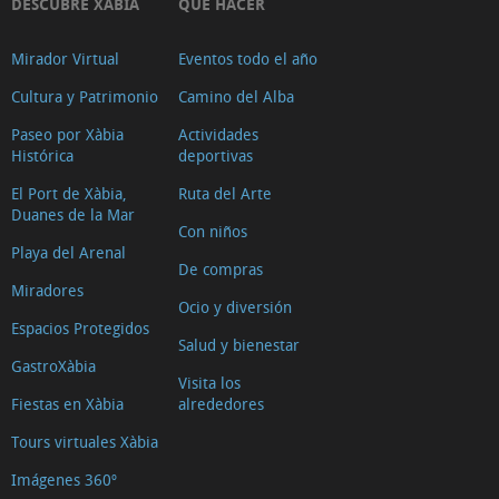
DESCUBRE XÀBIA
QUÉ HACER
Mirador Virtual
Eventos todo el año
Cultura y Patrimonio
Camino del Alba
Paseo por Xàbia
Actividades
Histórica
deportivas
El Port de Xàbia,
Ruta del Arte
Duanes de la Mar
Con niños
Playa del Arenal
De compras
Miradores
Ocio y diversión
Espacios Protegidos
Salud y bienestar
GastroXàbia
Visita los
Fiestas en Xàbia
alrededores
Tours virtuales Xàbia
Imágenes 360º