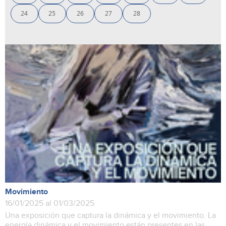
24
25
26
27
28
Movimiento
16/01/2025 al 01/03/2025
Una exposición que captura la dinámica y el movimiento. La
energía dinámica y el movimiento están presentes en las