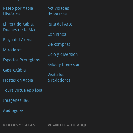
Paseo por Xàbia
Actividades
Histórica
deportivas
El Port de Xàbia,
Ruta del Arte
Duanes de la Mar
Con niños
Playa del Arenal
De compras
Miradores
Ocio y diversión
Espacios Protegidos
Salud y bienestar
GastroXàbia
Visita los
Fiestas en Xàbia
alrededores
Tours virtuales Xàbia
Imágenes 360º
Audioguías
PLAYAS Y CALAS
PLANIFICA TU VIAJE