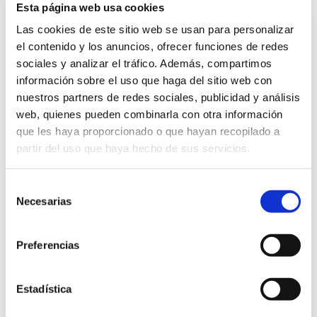
Esta página web usa cookies
31/01/2025 al 09/03/2025
Exposición con obras del artista Pedro Faus
Las cookies de este sitio web se usan para personalizar
el contenido y los anuncios, ofrecer funciones de redes
Exposiciones
sociales y analizar el tráfico. Además, compartimos
información sobre el uso que haga del sitio web con
nuestros partners de redes sociales, publicidad y análisis
web, quienes pueden combinarla con otra información
que les haya proporcionado o que hayan recopilado a
partir del uso que haya hecho de sus servicios.
Selección
Necesarias
de
consentimiento
Preferencias
Estadística
Naturaleza íntima
31/01/2025 al 28/02/2025