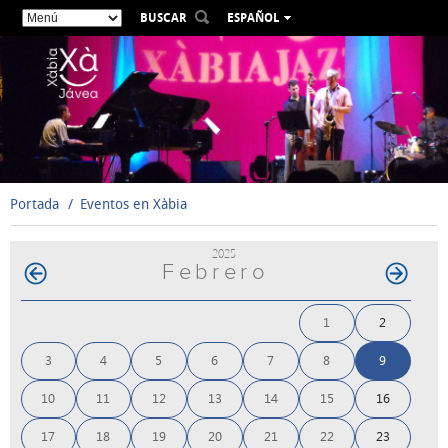
BUSCAR
ESPAÑOL
VALENCIÀ
ENGLISH
FRANÇAIS
DEUTSCH
РУССКИЙ
Portada
Eventos en Xàbia
2025
Febrero
1
2
3
4
5
6
7
8
9
10
11
12
13
14
15
16
17
18
19
20
21
22
23