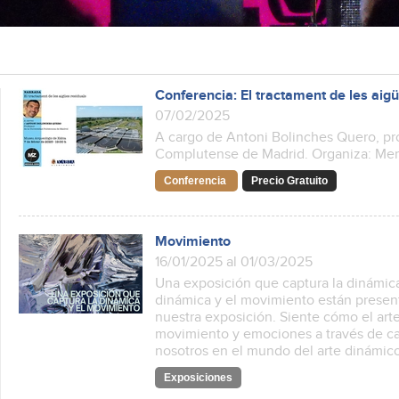
Conferencia: El tractament de les aigü
07/02/2025
A cargo de Antoni Bolinches Quero, pro
Complutense de Madrid. Organiza: Meri
Conferencia
Precio Gratuito
Movimiento
16/01/2025 al 01/03/2025
Una exposición que captura la dinámica
dinámica y el movimiento están presen
nuestra exposición. Siente cómo el arte
movimiento y emociones a través de ca
nosotros en el mundo del arte dinámi
Exposiciones