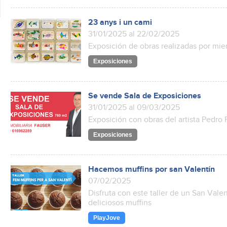
23 anys i un cami
31/01/2025 al 22/02/2025
Exposición de obras realizadas por mi
Exposiciones
Se vende Sala de Exposiciones
31/01/2025 al 09/03/2025
Exposición con obras del artista Pedro
Exposiciones
Hacemos muffins por san Valentín
07/02/2025
Disfruta con este taller de un San Vale
deliciosos muffins
PlayJove