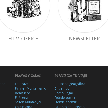
FILM OFFICE
NEWSLETTER
PLAYAS Y CALAS
PLANIFICA TU VIAJE
 año
La Grava
Situación geográfica
a
Primer Muntanyar o
El tiempo
Benissero
Cómo llegar
El Arenal
Dónde comer
Segon Muntanyar
Dónde dormir
Cala Blanca
Oficinas de turismo