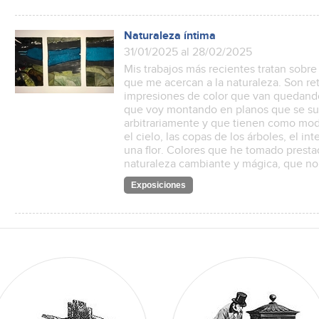
Naturaleza íntima
31/01/2025 al 28/02/2025
Mis trabajos más recientes tratan sobre
que me acercan a la naturaleza. Son re
impresiones de color que van quedan
que voy montando en planos que se s
arbitrariamente y que tienen como model
el cielo, las copas de los árboles, el in
una flor. Colores que he tomado presta
naturaleza cambiante y mágica, que no
Exposiciones