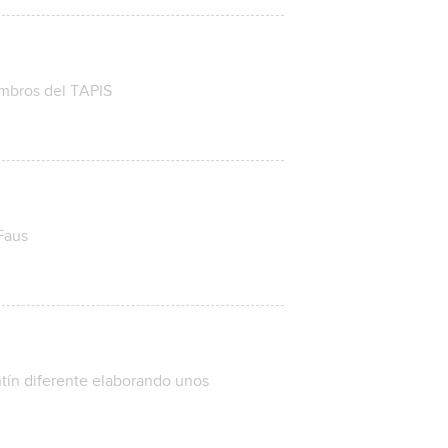
embros del TAPIS
 Faus
ntín diferente elaborando unos