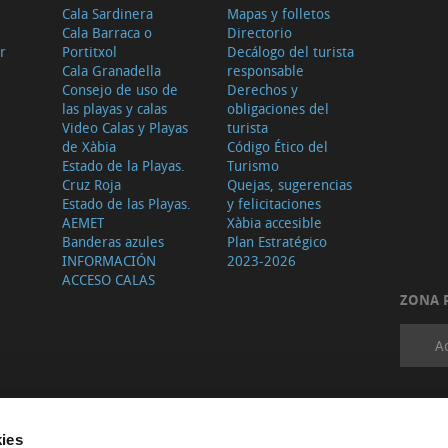
Cala Sardinera
Mapas y folletos
Cala Barraca o
Directorio
r
Portitxol
Decálogo del turista
Cala Granadella
responsable
Consejo de uso de
Derechos y
las playas y calas
obligaciones del
Video Calas y Playas
turista
de Xàbia
Código Ético del
Estado de la Playas.
Turismo
Cruz Roja
Quejas, sugerencias
Estado de las Playas.
y felicitaciones
AEMET
Xàbia accesible
Banderas azules
Plan Estratégico
INFORMACIÓN
2023-2026
ACCESO CALAS
ZONA 
A
ies