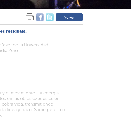
Volver
es residuals.
fesor de la Universidad
dià Zero.
 y el movimiento. La energía
tes en las obras expuestas en
 cobra vida, transmitiendo
da línea y trazo. Sumérgete con
co.