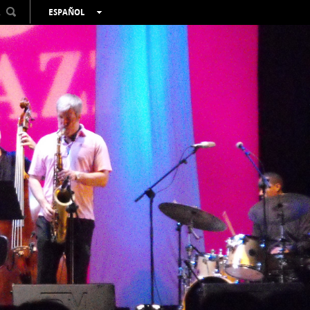
R
ESPAÑOL
VALENCIÀ
ENGLISH
FRANÇAIS
DEUTSCH
РУССКИЙ