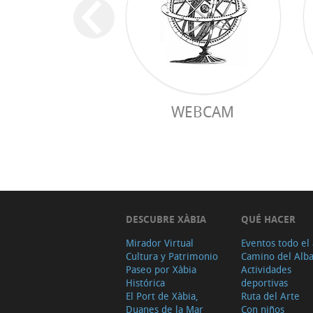
WEBCAM
DESCUBRE XÀBIA
QUÉ HACER
Mirador Virtual
Eventos todo el
Cultura y Patrimonio
Camino del Alb
Paseo por Xàbia
Actividades
Histórica
deportivas
El Port de Xàbia,
Ruta del Arte
Duanes de la Mar
Con niños