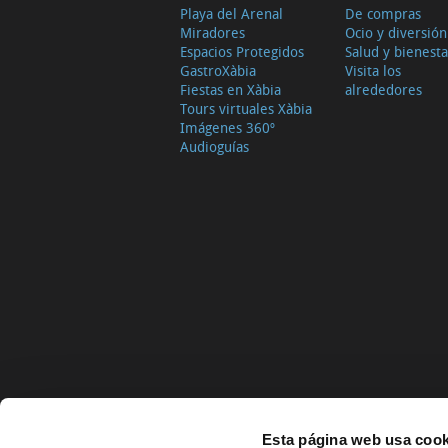
Playa del Arenal
De compras
Miradores
Ocio y diversión
Espacios Protegidos
Salud y bienesta
GastroXàbia
Visita los
Fiestas en Xàbia
alrededores
Tours virtuales Xàbia
Imágenes 360º
Audioguías
Esta página web usa cook