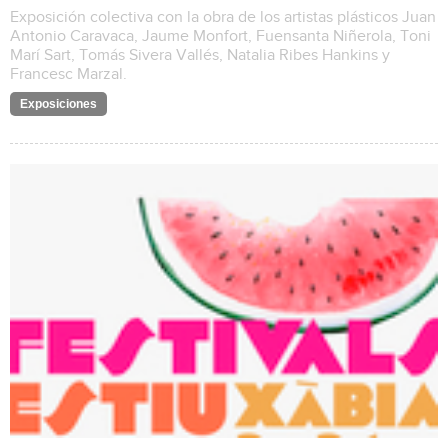
Exposición colectiva con la obra de los artistas plásticos Juan
Antonio Caravaca, Jaume Monfort, Fuensanta Niñerola, Toni
Marí Sart, Tomás Sivera Vallés, Natalia Ribes Hankins y
Francesc Marzal.
Exposiciones