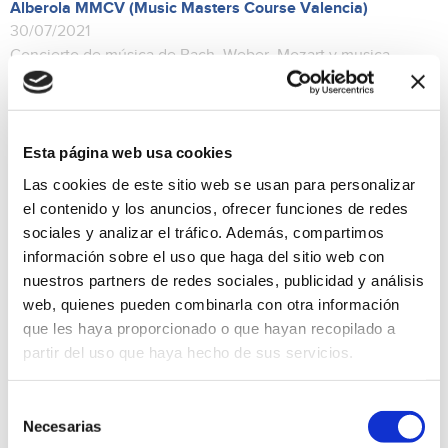
Alberola MMCV (Music Masters Course Valencia)
30/07/2021
Concierto de música de Bach, Weber, Mozart y musica
española, entre otros. Intervendrán las
formaciones Ensemble de clarinetes MMCV y Quinteto
MMCV. Profesores y alumnos tocarán juntos. Alumnos
llegados de Estados Unidos y de todas partes de Europa que
estudian en esta academia creada por Juanlu Puelles y
Esta página web usa cookies
Vicent Alberola con sede en Valencia. Profesores:
Las cookies de este sitio web se usan para personalizar
Christophe Morin (violoncello), Helena Satue (violin), Juanlu
Puelles (clarinete) y Vicente Alberola (director). Es
el contenido y los anuncios, ofrecer funciones de redes
imprescindible registrarse previamente como medida de
sociales y analizar el tráfico. Además, compartimos
seguridad por el Covid-19 llamando al telf. 96 5794344, de
información sobre el uso que haga del sitio web con
lunes a jueves en horario de 8 a 14h y los viernes de 8 a 12h.
nuestros partners de redes sociales, publicidad y análisis
Música
Precio Gratuito
web, quienes pueden combinarla con otra información
que les haya proporcionado o que hayan recopilado a
partir del uso que haya hecho de sus servicios.
Selección
Necesarias
de