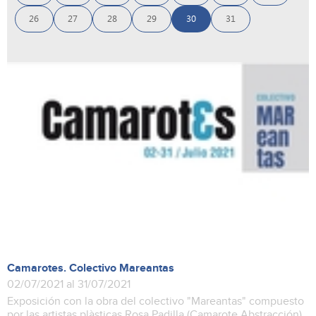
26
27
28
29
30
31
Camarotes. Colectivo Mareantas
02/07/2021 al 31/07/2021
Exposición con la obra del colectivo "Mareantas" compuesto
por las artistas plàsticas Rosa Padilla (Camarote Abstracción),