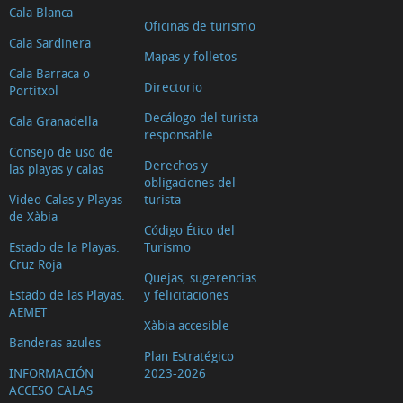
Cala Blanca
Oficinas de turismo
Cala Sardinera
Mapas y folletos
Cala Barraca o
Directorio
Portitxol
Decálogo del turista
Cala Granadella
responsable
Consejo de uso de
Derechos y
las playas y calas
obligaciones del
Video Calas y Playas
turista
de Xàbia
Código Ético del
Estado de la Playas.
Turismo
Cruz Roja
Quejas, sugerencias
Estado de las Playas.
y felicitaciones
AEMET
Xàbia accesible
Banderas azules
Plan Estratégico
INFORMACIÓN
2023-2026
ACCESO CALAS