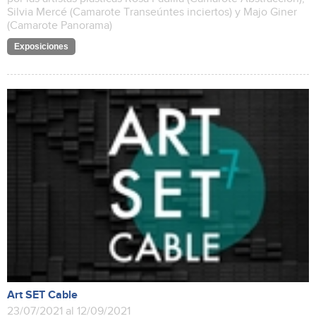
Silvia Mercé (Camarote Transeúntes inciertos) y Majo Giner
(Camarote Panorama)
Exposiciones
Art SET Cable
23/07/2021 al 12/09/2021