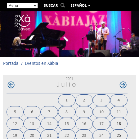
BUSCAR
ESPAÑOL
VALENCIÀ
ENGLISH
FRANÇAIS
DEUTSCH
РУССКИЙ
Portada
Eventos en Xàbia
2021
Julio
1
2
3
4
5
6
7
8
9
10
11
12
13
14
15
16
17
18
19
20
21
22
23
24
25