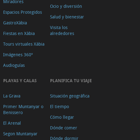
Miradores
Ocio y diversión
Espacios Protegidos
Salud y bienestar
GastroXàbia
Visita los
Fiestas en Xàbia
alrededores
Tours virtuales Xàbia
Imágenes 360º
Audioguías
PLAYAS Y CALAS
PLANIFICA TU VIAJE
La Grava
Situación geográfica
Primer Muntanyar o
El tiempo
Benissero
Cómo llegar
El Arenal
Dónde comer
Segon Muntanyar
Dónde dormir