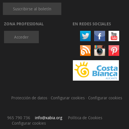
Suscribirse al boletín
ZONA PROFESIONAL
EN REDES SOCIALES
Acceder
Protección de datos
·
Configurar cookies
·
Configurar cookies
965 790 736
info@xabia.org
Política de Cookies
Configurar cookies