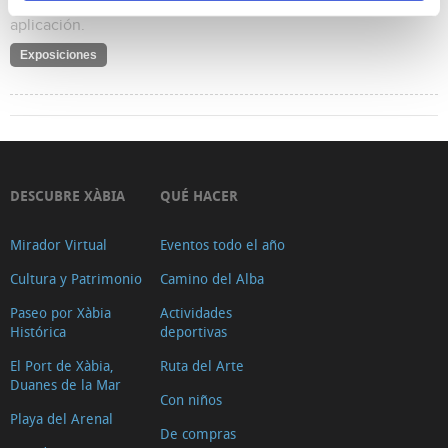
leves efectos metálicos, nacarados, etc. de diversa
aplicación.
Exposiciones
DESCUBRE XÀBIA
QUÉ HACER
Mirador Virtual
Eventos todo el año
Cultura y Patrimonio
Camino del Alba
Paseo por Xàbia
Actividades
Histórica
deportivas
El Port de Xàbia,
Ruta del Arte
Duanes de la Mar
Con niños
Playa del Arenal
De compras