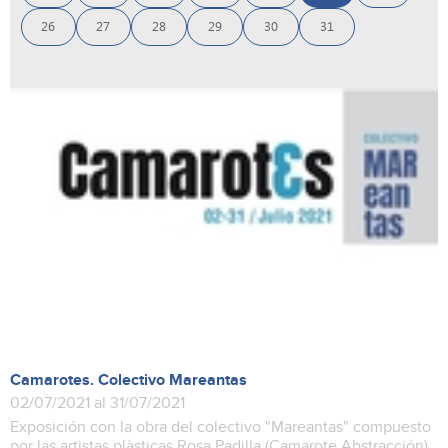
26
27
28
29
30
31
Camarotes. Colectivo Mareantas
02/07/2021 al 31/07/2021
Exposición con la obra del colectivo "Mareantas" compuesto
por las artistas plàsticas Rosa Padilla (Camarote Abstracción),