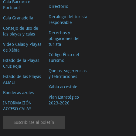
Cala Barraca o
Directorio
Portitxol
Decálogo del turista
Cala Granadella
responsable
Consejo de uso de
Derechos y
las playas y calas
obligaciones del
Video Calas y Playas
turista
de Xàbia
Código Ético del
Estado de la Playas.
Turismo
Cruz Roja
Quejas, sugerencias
Estado de las Playas.
y felicitaciones
AEMET
Xàbia accesible
Banderas azules
Plan Estratégico
INFORMACIÓN
2023-2026
ACCESO CALAS
Suscribirse al boletín