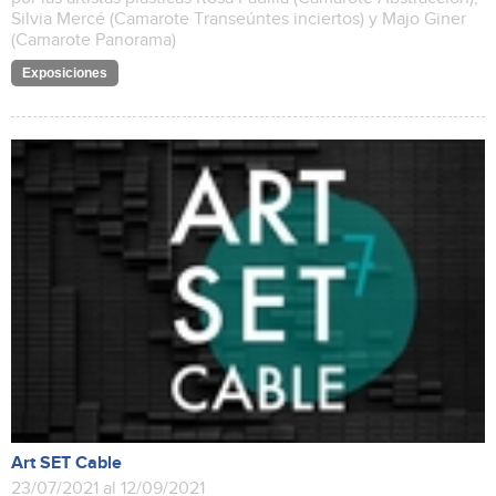
Silvia Mercé (Camarote Transeúntes inciertos) y Majo Giner
(Camarote Panorama)
Exposiciones
Art SET Cable
23/07/2021 al 12/09/2021