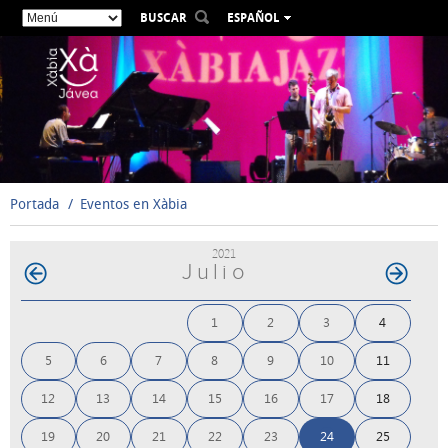
BUSCAR
ESPAÑOL
VALENCIÀ
ENGLISH
FRANÇAIS
DEUTSCH
РУССКИЙ
Portada
Eventos en Xàbia
2021
Julio
1
2
3
4
5
6
7
8
9
10
11
12
13
14
15
16
17
18
19
20
21
22
23
24
25