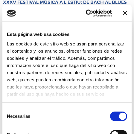
XXXV FESTIVAL MÚSICA A L'ESTIU: DE BACH AL BLUES
24/07/2021
Concierto de música de cámara con obras de Bach,
Beethoven, Saint-Saens, Gershwin y Scott Joplin a cargo de
los músicos Vicens Prats, Pierre Martens, Thomas Indermühle
y Amedeo Salvato. Diputación Provincial de Alicante para la
Esta página web usa cookies
realización de Actividades Culturals de Especial Relieve. Es
Las cookies de este sitio web se usan para personalizar
imprescindible registrarse previamente como medida de
seguridad por el Covid-19 llamando al telf. 96 5794344, de
el contenido y los anuncios, ofrecer funciones de redes
lunes a jueves en horario de 8 a 14h y los viernes de 8 a 12h.
sociales y analizar el tráfico. Además, compartimos
información sobre el uso que haga del sitio web con
Música
Precio Gratuito
nuestros partners de redes sociales, publicidad y análisis
web, quienes pueden combinarla con otra información
que les haya proporcionado o que hayan recopilado a
partir del uso que haya hecho de sus servicios.
Selección
Necesarias
de
consentimiento