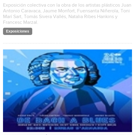
Exposición colectiva con la obra de los artistas plásticos Juan
Antonio Caravaca, Jaume Monfort, Fuensanta Niñerola, Toni
Marí Sart, Tomás Sivera Vallés, Natalia Ribes Hankins y
Francesc Marzal.
Exposiciones