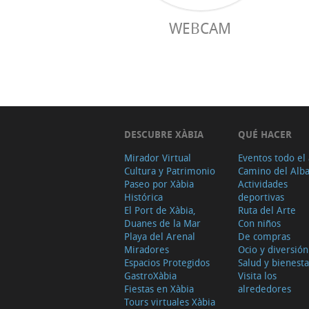
WEBCAM
DESCUBRE XÀBIA
QUÉ HACER
Mirador Virtual
Eventos todo el
Cultura y Patrimonio
Camino del Alb
Paseo por Xàbia
Actividades
Histórica
deportivas
El Port de Xàbia,
Ruta del Arte
Duanes de la Mar
Con niños
Playa del Arenal
De compras
Miradores
Ocio y diversión
Espacios Protegidos
Salud y bienesta
GastroXàbia
Visita los
Fiestas en Xàbia
alrededores
Tours virtuales Xàbia