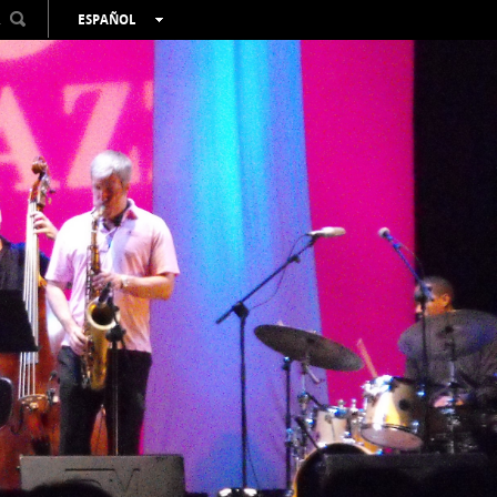
R
ESPAÑOL
VALENCIÀ
ENGLISH
FRANÇAIS
DEUTSCH
РУССКИЙ