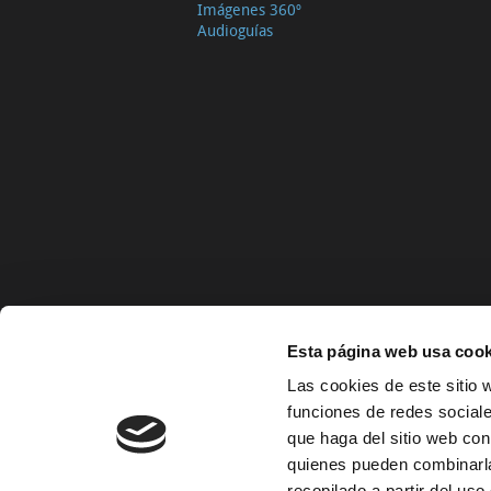
Imágenes 360º
Audioguías
Esta página web usa cook
Las cookies de este sitio 
funciones de redes sociale
que haga del sitio web con
quienes pueden combinarla
recopilado a partir del us