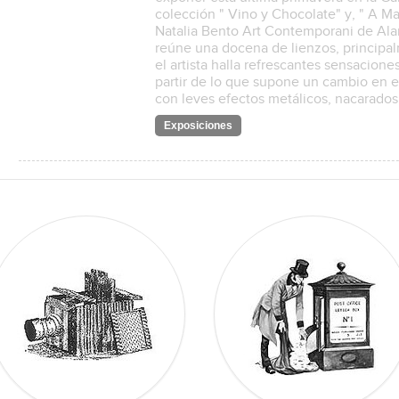
colección " Vino y Chocolate" y, " A Mar
Natalia Bento Art Contemporani de Alar
reúne una docena de lienzos, principa
el artista halla refrescantes sensacione
partir de lo que supone un cambio en e
con leves efectos metálicos, nacarado
Exposiciones