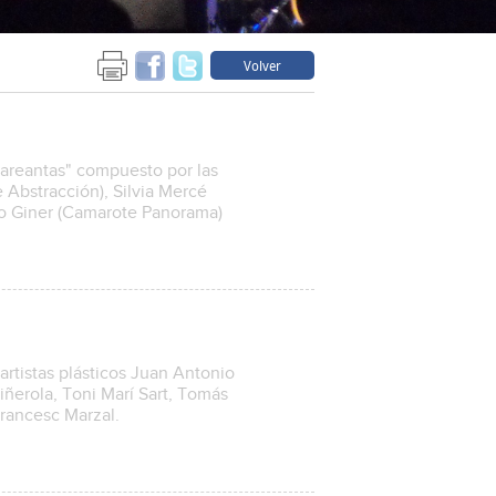
Volver
Mareantas" compuesto por las
e Abstracción), Silvia Mercé
jo Giner (Camarote Panorama)
 artistas plásticos Juan Antonio
ñerola, Toni Marí Sart, Tomás
Francesc Marzal.