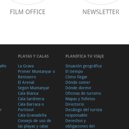
FILM OFFICE
NEWSLETTER
PLAYAS Y CALAS
PLANIFICA TU VIAJE
 año
La Grava
Situación geográfica
a
Primer Muntanyar o
El tiempo
Benissero
Cómo llegar
El Arenal
Dónde comer
Segon Muntanyar
Dónde dormir
Cala Blanca
Oficinas de turismo
Cala Sardinera
Mapas y folletos
Cala Barraca o
Directorio
r
Portitxol
Decálogo del turista
Cala Granadella
responsable
Consejo de uso de
Derechos y
las playas y calas
obligaciones del