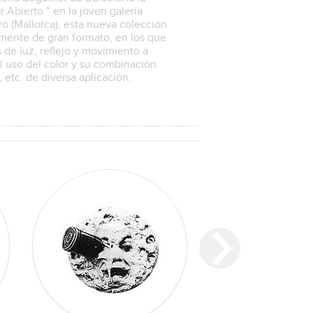
 Abierto " en la joven galería
ó (Mallorca), esta nueva colección
lmente de gran formato, en los que
s de luz, reflejo y movimiento a
l uso del color y su combinación
s, etc. de diversa aplicación.