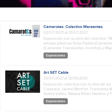
Camarotes. Colectivo Mareantas
02/07/2021 al 31/07/2021
Exposición con la obra del colectivo "
artistas plàsticas Rosa Padilla (Camarot
(Camarote Transeúntes inciertos) y Ma
Exposiciones
Art SET Cable
23/07/2021 al 12/09/2021
Exposición colectiva con la obra de los
Caravaca, Jaume Monfort, Fuensanta Ni
Sivera Vallés, Natalia Ribes Hankins y 
Exposiciones