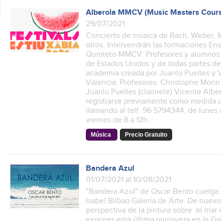
Alberola MMCV (Music Masters Cours
29/07/2021
Concierto de música de Bach, Weber, M
otros. Intervendrán las formaciones E
Quinteto MMCV. Profesores y alumnos 
de Estados Unidos y de todas partes d
academia creada por Juanlu Puelles y 
Valencia. Profesores: Christophe Morin 
Juanlu Puelles (clarinete) Vicente Alber
registrarse previamente como medida d
llamando al telf. 96 5794344, de lunes 
viernes de 8 a 12h.
Música
Precio Gratuito
Bandera Azul
01/07/2021 al 10/08/2021
"Bandera Azul" de Oscar Bento cuelga 
Isabel Bilbao Galería de Arte. De nuev
perspectiva de la pintura sobre el mar d
exponer esta última primavera en la Ga