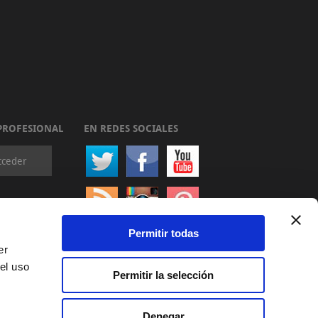
PROFESIONAL
EN REDES SOCIALES
cceder
Permitir todas
er
el uso
Permitir la selección
Denegar