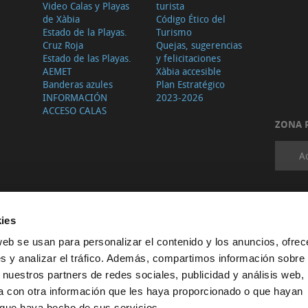
Video Calas y Playas
turista
de Xàbia
Código Ético del
Estado de la Playas.
Turismo
Cruz Roja
Quejas, sugerencias
Estado de las Playas.
y felicitaciones
AEMET
Xàbia accesible
Banderas azules
Plan Estratégico
INFORMACIÓN
2023-2026
ACCESO CALAS
ZONA 
A
ies
web se usan para personalizar el contenido y los anuncios, ofrec
s y analizar el tráfico. Además, compartimos información sobre 
 nuestros partners de redes sociales, publicidad y análisis web,
 con otra información que les haya proporcionado o que hayan
o que haya hecho de sus servicios.