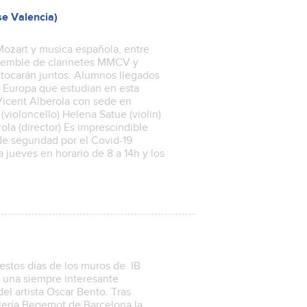
e Valencia)
ozart y musica española, entre
nsemble de clarinetes MMCV y
tocarán juntos. Alumnos llegados
e Europa que estudian en esta
Vicent Alberola con sede en
(violoncello) Helena Satue (violin)
ola (director) Es imprescindible
e seguridad por el Covid-19
a jueves en horario de 8 a 14h y los
estos días de los muros de IB
o una siempre interesante
el artista Oscar Bento. Tras
lería Begemot de Barcelona la