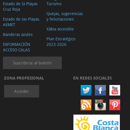
Estado de la Playas.
Turismo
sanitarios
Cruz Roja
Transporte
Quejas, sugerencias
Estado de las Playas.
y felicitaciones
público
AEMET
Bares
Xàbia accesible
Banderas azules
de
Plan Estratégico
INFORMACIÓN
2023-2026
copas
ACCESO CALAS
y
cervecerías
Suscribirse al boletín
Herboristerías
Internet
ZONA PROFESIONAL
EN REDES SOCIALES
Servicios
Acceder
jurídicos
Salud
y
bienestar
Reformas