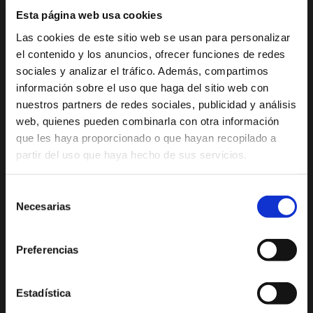
Bancos
Cultura y Patrimonio
Camino del Alba
Esta página web usa cookies
y
Paseo por Xàbia
Actividades
Las cookies de este sitio web se usan para personalizar
Histórica
deportivas
cambio
el contenido y los anuncios, ofrecer funciones de redes
de
sociales y analizar el tráfico. Además, compartimos
El Port de Xàbia,
Ruta del Arte
Duanes de la Mar
información sobre el uso que haga del sitio web con
divisas
Con niños
nuestros partners de redes sociales, publicidad y análisis
Bares
Playa del Arenal
De compras
web, quienes pueden combinarla con otra información
y
Miradores
que les haya proporcionado o que hayan recopilado a
Ocio y diversión
restaurantes
partir del uso que haya hecho de sus servicios.
Espacios Protegidos
Buceo
Salud y bienestar
GastroXàbia
Cines
Visita los
Selección
Fiestas en Xàbia
alrededores
Clínicas
Necesarias
de
Veterinarias
consentimiento
Tours virtuales Xàbia
Donde
Preferencias
Imágenes 360º
encontrar
Audioguías
nuestros
Estadística
productos
PLAYAS Y CALAS
PLANIFICA TU VIAJE