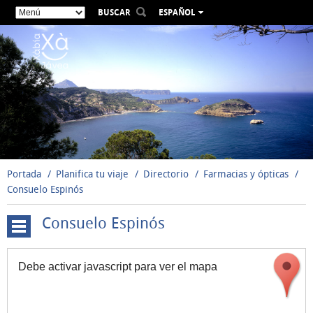
BUSCAR
ESPAÑOL
VALENCIÀ
ENGLISH
FRANÇAIS
DEUTSCH
РУССКИЙ
Portada
Planifica tu viaje
Directorio
Farmacias y ópticas
Consuelo Espinós
Consuelo Espinós
Actividades
acuáticas
Debe activar javascript para ver el mapa
Actividades
náuticas