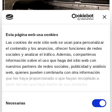
Esta página web usa cookies
Las cookies de este sitio web se usan para personalizar
el contenido y los anuncios, ofrecer funciones de redes
sociales y analizar el tráfico. Además, compartimos
información sobre el uso que haga del sitio web con
nuestros partners de redes sociales, publicidad y análisis
web, quienes pueden combinarla con otra información
que les haya proporcionado o que hayan recopilado a
partir del uso que haya hecho de sus servicios.
Otros centros de enseñanza
Selección
Necesarias
de
consentimiento