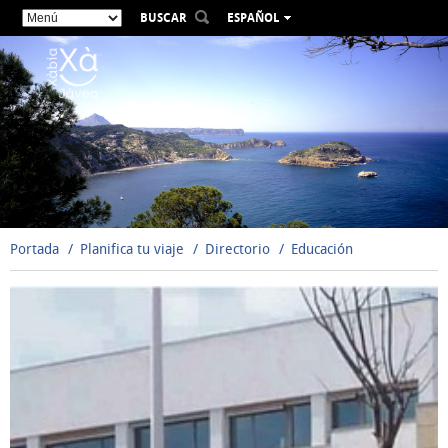
BUSCAR
ESPAÑOL
VALENCIÀ
ENGLISH
FRANÇAIS
DEUTSCH
РУССКИЙ
Portada
Planifica tu viaje
Directorio
Educación