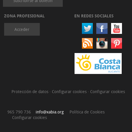
Suscribirse al boletín
ZONA PROFESIONAL
EN REDES SOCIALES
Acceder
Protección de datos
·
Configurar cookies
·
Configurar cookies
965 790 736
info@xabia.org
Política de Cookies
Configurar cookies