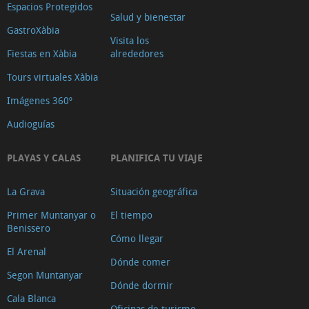
Espacios Protegidos
Salud y bienestar
GastroXàbia
Visita los
Fiestas en Xàbia
alrededores
Tours virtuales Xàbia
Imágenes 360º
Audioguías
PLAYAS Y CALAS
PLANIFICA TU VIAJE
La Grava
Situación geográfica
Primer Muntanyar o
El tiempo
Benissero
Cómo llegar
El Arenal
Dónde comer
Segon Muntanyar
Dónde dormir
Cala Blanca
Oficinas de turismo