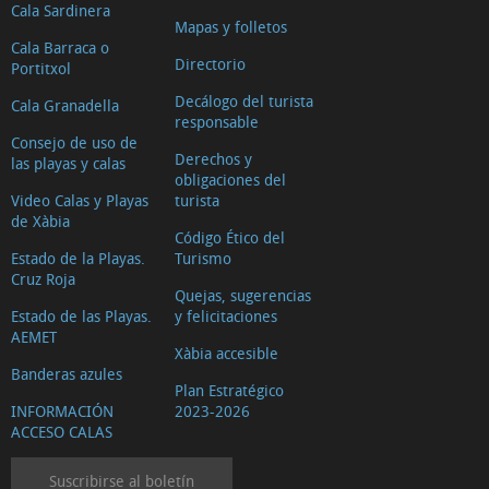
Cala Sardinera
Mapas y folletos
Cala Barraca o
Directorio
Portitxol
Decálogo del turista
Cala Granadella
responsable
Consejo de uso de
Derechos y
las playas y calas
obligaciones del
Video Calas y Playas
turista
de Xàbia
Código Ético del
Estado de la Playas.
Turismo
Cruz Roja
Quejas, sugerencias
Estado de las Playas.
y felicitaciones
AEMET
Xàbia accesible
Banderas azules
Plan Estratégico
INFORMACIÓN
2023-2026
ACCESO CALAS
Suscribirse al boletín