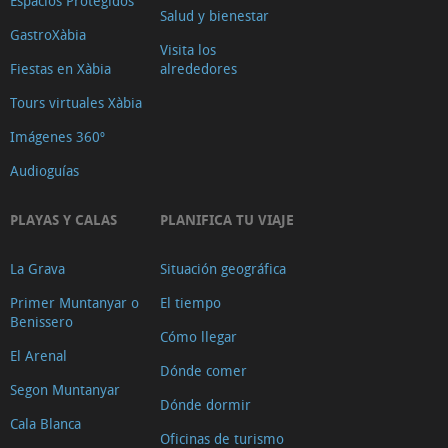
Espacios Protegidos
Salud y bienestar
GastroXàbia
Visita los
Fiestas en Xàbia
alrededores
Tours virtuales Xàbia
Imágenes 360º
Audioguías
PLAYAS Y CALAS
PLANIFICA TU VIAJE
La Grava
Situación geográfica
Primer Muntanyar o
El tiempo
Benissero
Cómo llegar
El Arenal
Dónde comer
Segon Muntanyar
Dónde dormir
Cala Blanca
Oficinas de turismo