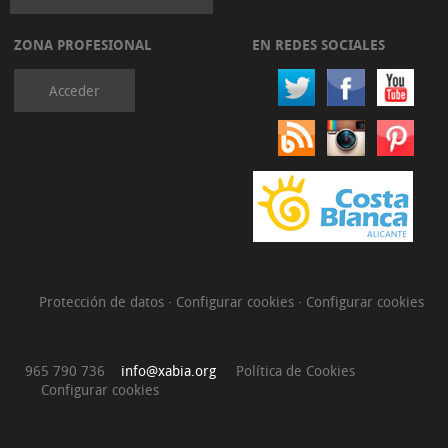
ZONA PROFESIONAL
EN REDES SOCIALES
Acceder
Protección de datos
·
Configurar cookies
·
Configurar cookies
965 790 736
info@xabia.org
Política de Cookies
Configurar cookies