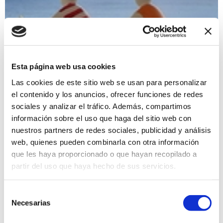
Esta página web usa cookies
Las cookies de este sitio web se usan para personalizar
el contenido y los anuncios, ofrecer funciones de redes
sociales y analizar el tráfico. Además, compartimos
Feria de Artesanía de Autor®
información sobre el uso que haga del sitio web con
14/09/2025, 21/09/2025, 28/09/2025
nuestros partners de redes sociales, publicidad y análisis
Todo lo que se vende en esta pequeña feria está hecho a
web, quienes pueden combinarla con otra información
mano con destreza, paciencia y cariño. Acuarelas, cuero
que les haya proporcionado o que hayan recopilado a
combinado con macramé, cerámica, joyería, figuras de cartón
partir del uso que haya hecho de sus servicios.
piedra, mandalas y jabones, entre otras cosas.
Artesanía
Gratis
Selección
Necesarias
de
consentimiento