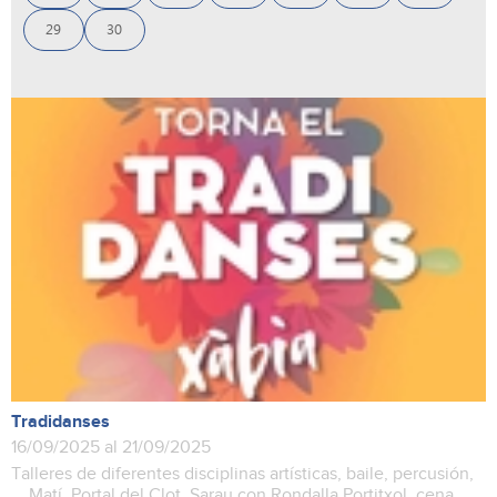
29
30
Tradidanses
16/09/2025 al 21/09/2025
Talleres de diferentes disciplinas artísticas, baile, percusión,
... Matí. Portal del Clot. Sarau con Rondalla Portitxol, cena