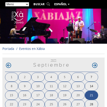
BUSCAR
ESPAÑOL
VALENCIÀ
ENGLISH
FRANÇAIS
DEUTSCH
РУССКИЙ
Portada
Eventos en Xàbia
2025
Septiembre
1
2
3
4
5
6
7
8
9
10
11
12
13
14
15
16
17
18
19
20
21
22
23
24
25
26
27
28