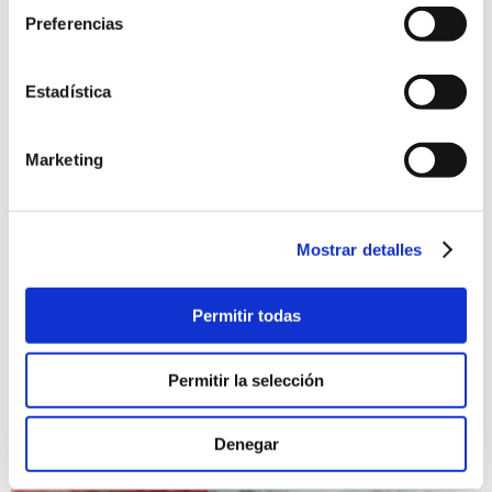
Preferencias
Estadística
Marketing
Mostrar detalles
XII TRADIDANSES
Permitir todas
21/09/2025
Taller "Les Jotes i Fandangos d’Ibi", impartido por Carlos
Asensio.
Permitir la selección
Música
Gratis
Denegar