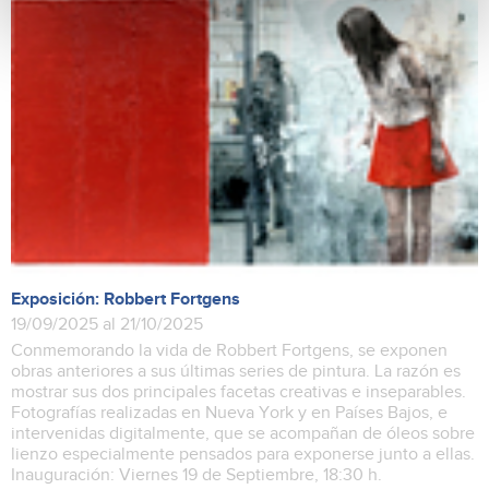
Exposición: Robbert Fortgens
19/09/2025 al 21/10/2025
Conmemorando la vida de Robbert Fortgens, se exponen
obras anteriores a sus últimas series de pintura. La razón es
mostrar sus dos principales facetas creativas e inseparables.
Fotografías realizadas en Nueva York y en Países Bajos, e
intervenidas digitalmente, que se acompañan de óleos sobre
lienzo especialmente pensados para exponerse junto a ellas.
Inauguración: Viernes 19 de Septiembre, 18:30 h.