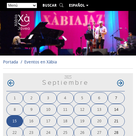
BUSCAR
ESPAÑOL
VALENCIÀ
ENGLISH
FRANÇAIS
DEUTSCH
РУССКИЙ
Portada
Eventos en Xàbia
2025
Septiembre
1
2
3
4
5
6
7
8
9
10
11
12
13
14
15
16
17
18
19
20
21
22
23
24
25
26
27
28