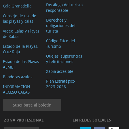
Decálogo del turista
Cala Granadella
responsable
Consejo de uso de
Derechos y
las playas y calas
obligaciones del
Video Calas y Playas
turista
de Xàbia
Código Ético del
Estado de la Playas.
Turismo
Cruz Roja
Quejas, sugerencias
Estado de las Playas.
y felicitaciones
AEMET
Xàbia accesible
Banderas azules
Plan Estratégico
INFORMACIÓN
2023-2026
ACCESO CALAS
Suscribirse al boletín
ZONA PROFESIONAL
EN REDES SOCIALES