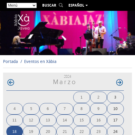
BUSCAR
ESPAÑOL
VALENCIÀ
ENGLISH
FRANÇAIS
DEUTSCH
РУССКИЙ
Portada
Eventos en Xàbia
2024
Marzo
1
2
3
4
5
6
7
8
9
10
11
12
13
14
15
16
17
18
19
20
21
22
23
24