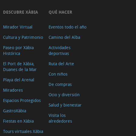
DESCUBRE XÀBIA
QUÉ HACER
Mirador Virtual
Eventos todo el año
Cultura y Patrimonio
Camino del Alba
Paseo por Xàbia
Actividades
Histórica
deportivas
El Port de Xàbia,
Ruta del Arte
Duanes de la Mar
Con niños
Playa del Arenal
De compras
Miradores
Ocio y diversión
Espacios Protegidos
Salud y bienestar
GastroXàbia
Visita los
Fiestas en Xàbia
alrededores
Tours virtuales Xàbia