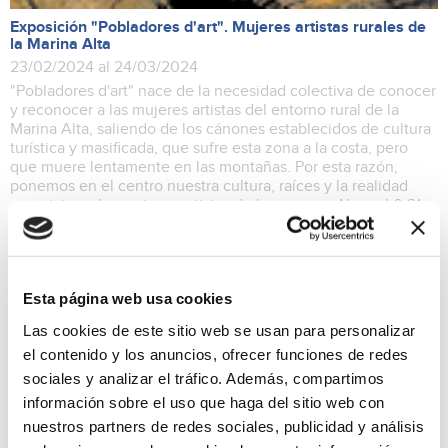
Exposición "Pobladores d'art". Mujeres artistas rurales de
la Marina Alta
23/02/2024 al 24/03/2024
"Pobladores d'art" nace de la necesidad colectiva de conocer
y reconocer a las mujeres artistas del entorno rural de la
Marina Alta, saliendo de los cánones establecidos de cultura
turística y masificada, que sufre esta zona a la costa, pero
que muere lentamente en las montañas. Por esta razón,
ponemos en el centro nuestra cultura, raíces y la realidad
que vivimos las mujeres artistas de la comarca. Normal 0 21
false false false ca-ES-Valencia X-NONE X-NONE
Exposiciones
Esta página web usa cookies
Las cookies de este sitio web se usan para personalizar
el contenido y los anuncios, ofrecer funciones de redes
sociales y analizar el tráfico. Además, compartimos
información sobre el uso que haga del sitio web con
nuestros partners de redes sociales, publicidad y análisis