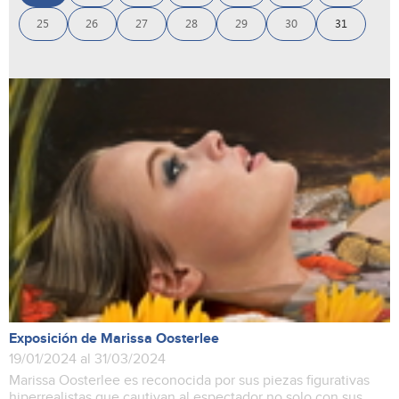
25
26
27
28
29
30
31
Exposición de Marissa Oosterlee
19/01/2024 al 31/03/2024
Marissa Oosterlee es reconocida por sus piezas figurativas
hiperrealistas que cautivan al espectador no solo con sus