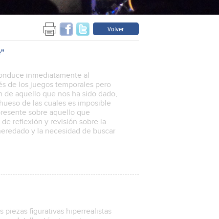
Volver
e"
 conduce inmediatamente al
vés de los juegos temporales pero
n de aquello que nos ha sido dado,
 hueso de las cuales es imposible
presente sobre aquello que
e reflexión y revisión sobre la
eredado y la necesidad de buscar
 piezas figurativas hiperrealistas