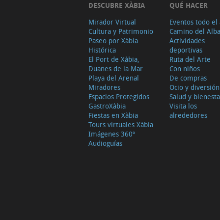
DESCUBRE XÀBIA
QUÉ HACER
Mirador Virtual
Eventos todo el
Cultura y Patrimonio
Camino del Alb
Paseo por Xàbia
Actividades
Histórica
deportivas
El Port de Xàbia,
Ruta del Arte
Duanes de la Mar
Con niños
Playa del Arenal
De compras
Miradores
Ocio y diversión
Espacios Protegidos
Salud y bienesta
GastroXàbia
Visita los
Fiestas en Xàbia
alrededores
Tours virtuales Xàbia
Imágenes 360º
Audioguías