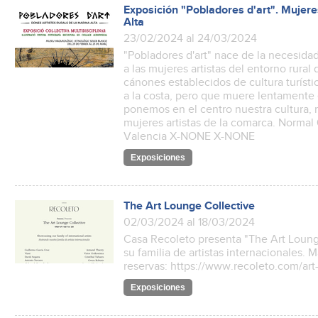
Exposición "Pobladores d'art". Mujeres
Alta
23/02/2024 al 24/03/2024
"Pobladores d'art" nace de la necesida
a las mujeres artistas del entorno rural 
cánones establecidos de cultura turísti
a la costa, pero que muere lentamente 
ponemos en el centro nuestra cultura, r
mujeres artistas de la comarca. Normal 0
Valencia X-NONE X-NONE
Exposiciones
The Art Lounge Collective
02/03/2024 al 18/03/2024
Casa Recoleto presenta "The Art Lounge
su familia de artistas internacionales. 
reservas: https://www.recoleto.com/art
Exposiciones