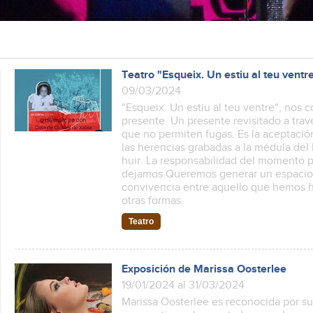
Teatro "Esqueix. Un estiu al teu ventr
09/03/2024
"Esqueix. Un estiu al teu ventre", nos
presente. Un presente revisitado a tra
que no permiten fugas. Es la aceptació
las herencias grabadas a la médula del
huir. La responsabilidad del momento 
dejamos.Queremos generar un espacio d
convivencia entre aquello que hemos h
otras formas.
Teatro
Exposición de Marissa Oosterlee
19/01/2024 al 31/03/2024
Marissa Oosterlee es reconocida por sus