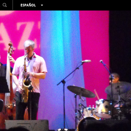
R
ESPAÑOL
VALENCIÀ
ENGLISH
FRANÇAIS
DEUTSCH
РУССКИЙ