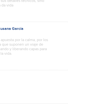
sus detalles técnicos, sino
a da vida
 Susana García
 apuesta por la calma, por los
ra que suponen un viaje de
ando y liberando capas para
a vida.