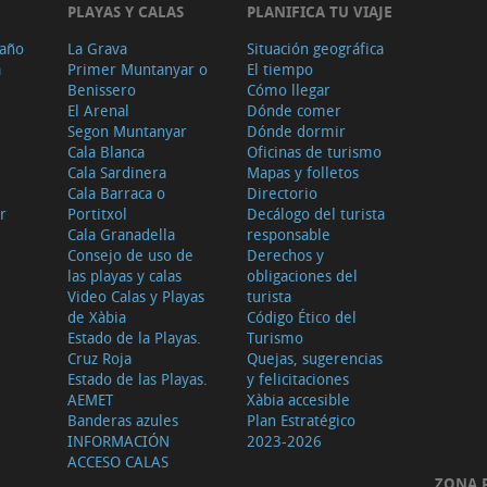
PLAYAS Y CALAS
PLANIFICA TU VIAJE
 año
La Grava
Situación geográfica
a
Primer Muntanyar o
El tiempo
Benissero
Cómo llegar
El Arenal
Dónde comer
Segon Muntanyar
Dónde dormir
Cala Blanca
Oficinas de turismo
Cala Sardinera
Mapas y folletos
Cala Barraca o
Directorio
r
Portitxol
Decálogo del turista
Cala Granadella
responsable
Consejo de uso de
Derechos y
las playas y calas
obligaciones del
Video Calas y Playas
turista
de Xàbia
Código Ético del
Estado de la Playas.
Turismo
Cruz Roja
Quejas, sugerencias
Estado de las Playas.
y felicitaciones
AEMET
Xàbia accesible
Banderas azules
Plan Estratégico
INFORMACIÓN
2023-2026
ACCESO CALAS
ZONA 