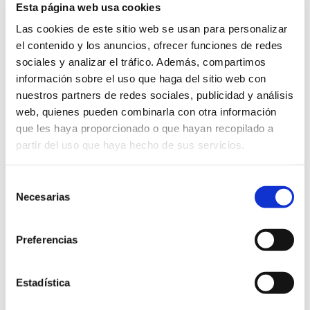
Esta página web usa cookies
Esperanza Durán-Delgado, Raquel Puerta Varó y Rocío
Guijarro Sánchez
Las cookies de este sitio web se usan para personalizar
el contenido y los anuncios, ofrecer funciones de redes
Exposiciones
sociales y analizar el tráfico. Además, compartimos
información sobre el uso que haga del sitio web con
nuestros partners de redes sociales, publicidad y análisis
web, quienes pueden combinarla con otra información
que les haya proporcionado o que hayan recopilado a
partir del uso que haya hecho de sus servicios.
Selección
Necesarias
de
consentimiento
Preferencias
Estadística
Sigilos. La imagen de la palabra
20/01/2023 al 10/03/2023