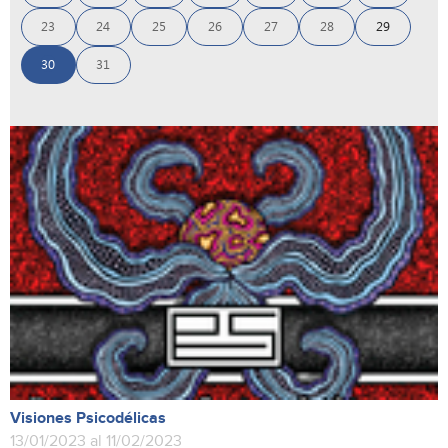
23
24
25
26
27
28
29
30
31
Visiones Psicodélicas
13/01/2023 al 11/02/2023