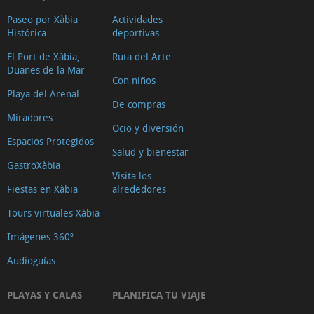
Paseo por Xàbia
Actividades
Histórica
deportivas
El Port de Xàbia,
Ruta del Arte
Duanes de la Mar
Con niños
Playa del Arenal
De compras
Miradores
Ocio y diversión
Espacios Protegidos
Salud y bienestar
GastroXàbia
Visita los
Fiestas en Xàbia
alrededores
Tours virtuales Xàbia
Imágenes 360º
Audioguías
PLAYAS Y CALAS
PLANIFICA TU VIAJE