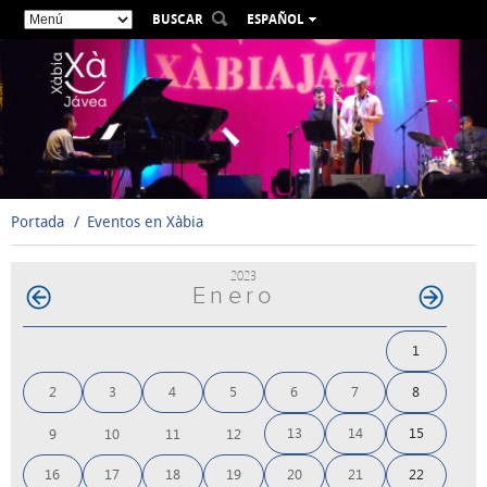
BUSCAR
ESPAÑOL
VALENCIÀ
ENGLISH
FRANÇAIS
DEUTSCH
РУССКИЙ
Portada
Eventos en Xàbia
2023
Enero
1
2
3
4
5
6
7
8
13
14
15
9
10
11
12
16
17
18
19
20
21
22