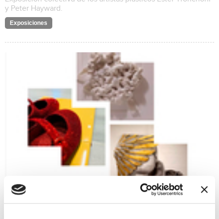
y Peter Hayward.
Exposiciones
Semiótica efímera
13/01/2023 al 12/02/2023
Exposicón del grupo LIBERA formado por las artistas plásticas