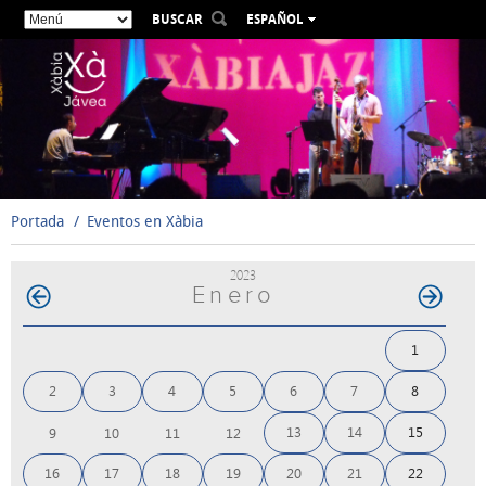
BUSCAR
ESPAÑOL
VALENCIÀ
ENGLISH
FRANÇAIS
DEUTSCH
РУССКИЙ
Portada
Eventos en Xàbia
2023
Enero
1
2
3
4
5
6
7
8
13
14
15
9
10
11
12
16
17
18
19
20
21
22