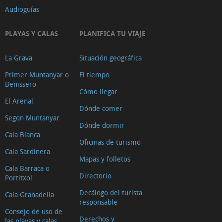
Audioguías
PLAYAS Y CALAS
PLANIFICA TU VIAJE
La Grava
Situación geográfica
Primer Muntanyar o
El tiempo
Benissero
Cómo llegar
El Arenal
Dónde comer
Segon Muntanyar
Dónde dormir
Cala Blanca
Oficinas de turismo
Cala Sardinera
Mapas y folletos
Cala Barraca o
Directorio
Portitxol
Decálogo del turista
Cala Granadella
responsable
Consejo de uso de
Derechos y
las playas y calas