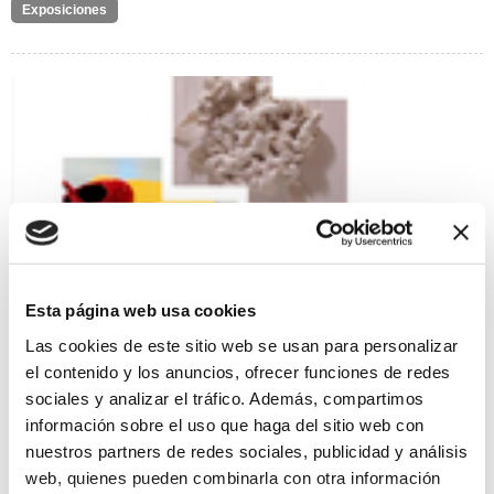
Exposiciones
Esta página web usa cookies
Las cookies de este sitio web se usan para personalizar
el contenido y los anuncios, ofrecer funciones de redes
Semiótica efímera
sociales y analizar el tráfico. Además, compartimos
13/01/2023 al 12/02/2023
información sobre el uso que haga del sitio web con
Exposicón del grupo LIBERA formado por las artistas plásticas
nuestros partners de redes sociales, publicidad y análisis
Esperanza Durán-Delgado, Raquel Puerta Varó y Rocío
web, quienes pueden combinarla con otra información
Guijarro Sánchez