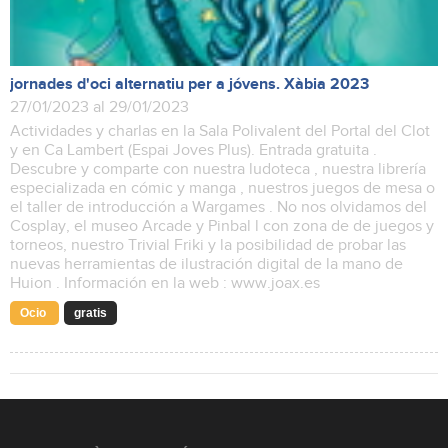
jornades d'oci alternatiu per a jóvens. Xàbia 2023
27/01/2023 al 29/01/2023
Actividades y charlas en la Sala Polivalent del Portal del Clot
y en Ca Lambert (Espai Joves Plus). Entrada gratuita .
Descubre y comparte con nuestra ludoteca , nuestra librería
especializada en cómic y manga , nuestros juegos de mesa o
el taller de introducción a Wargames . No nos olvidamos del
Cosplay, el museo Arcade y Pinbal l con zona de de juegos y
torneos, nuestro Trivial Friki y la posibilidad de probar las
nuevas herramientas de ilustración digital de la mano de
Huion . Información en la web : www.joax.es
Ocio
gratis