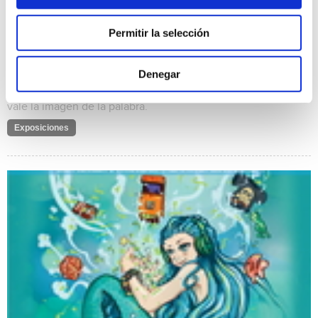
de lo nombrado. Un proyecto que trasciende la
representación del significado de la palabra, para llegar a la
Permitir la selección
representación de la imagen de la palabra. Un nuevo
lenguaje, una imagen lingüística que responde, únicamente,
al continente del lenguaje, una imagen del significante que
Denegar
se despoja de cualquier conceptualización cultural de los
significados. Si una imagen vale más que mil palabras, cuánto
vale la imagen de la palabra.
Exposiciones