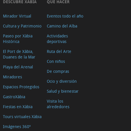
DESCUBRE XÀBIA
QUÉ HACER
Mirador Virtual
Eventos todo el año
Cultura y Patrimonio
Camino del Alba
Paseo por Xàbia
Actividades
Histórica
deportivas
El Port de Xàbia,
Ruta del Arte
Duanes de la Mar
Con niños
Playa del Arenal
De compras
Miradores
Ocio y diversión
Espacios Protegidos
Salud y bienestar
GastroXàbia
Visita los
Fiestas en Xàbia
alrededores
Tours virtuales Xàbia
Imágenes 360º