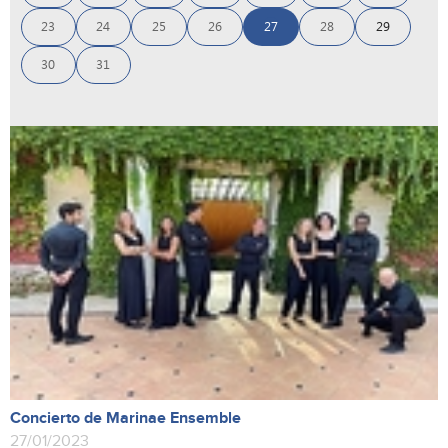
23
24
25
26
27
28
29
30
31
Concierto de Marinae Ensemble
27/01/2023