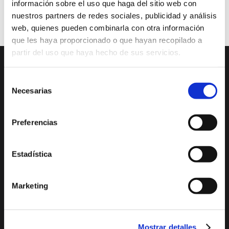
Música
Precio 10 euros
información sobre el uso que haga del sitio web con
nuestros partners de redes sociales, publicidad y análisis
web, quienes pueden combinarla con otra información
que les haya proporcionado o que hayan recopilado a
partir del uso que haya hecho de sus servicios.
DESCUBRE XÀBIA
QUÉ HACER
Selección
Necesarias
de
Mirador Virtual
Eventos todo el año
consentimiento
Cultura y Patrimonio
Camino del Alba
Preferencias
Paseo por Xàbia
Actividades
Histórica
deportivas
Estadística
El Port de Xàbia,
Ruta del Arte
Duanes de la Mar
Con niños
Marketing
Playa del Arenal
De compras
Miradores
Ocio y diversión
Espacios Protegidos
Mostrar detalles