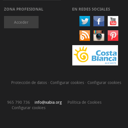
ZONA PROFESIONAL
EN REDES SOCIALES
Acceder
Protección de datos
·
Configurar cookies
·
Configurar cookies
965 790 736
info@xabia.org
Política de Cookies
Configurar cookies