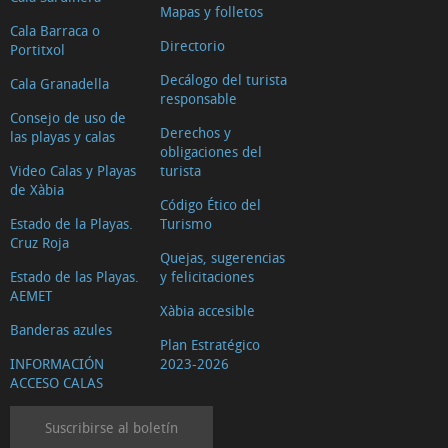
Mapas y folletos
Cala Barraca o
Directorio
Portitxol
Decálogo del turista
Cala Granadella
responsable
Consejo de uso de
Derechos y
las playas y calas
obligaciones del
Video Calas y Playas
turista
de Xàbia
Código Ético del
Estado de la Playas.
Turismo
Cruz Roja
Quejas, sugerencias
Estado de las Playas.
y felicitaciones
AEMET
Xàbia accesible
Banderas azules
Plan Estratégico
INFORMACIÓN
2023-2026
ACCESO CALAS
Suscribirse al boletín