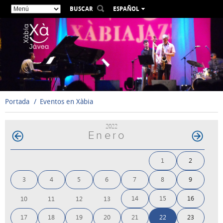
BUSCAR
ESPAÑOL
VALENCIÀ
ENGLISH
FRANÇAIS
DEUTSCH
РУССКИЙ
Portada
Eventos en Xàbia
2022
Enero
1
2
3
4
5
6
7
8
9
14
15
16
10
11
12
13
17
18
19
20
21
22
23