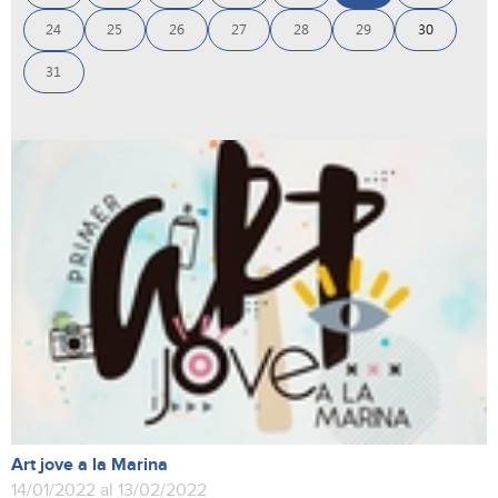
24
25
26
27
28
29
30
31
Art jove a la Marina
14/01/2022 al 13/02/2022