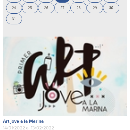
24
25
26
27
28
29
30
31
Art jove a la Marina
14/01/2022 al 13/02/2022