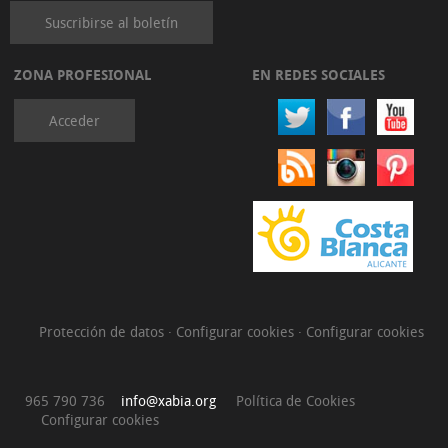
Suscribirse al boletín
ZONA PROFESIONAL
EN REDES SOCIALES
Acceder
Protección de datos
·
Configurar cookies
·
Configurar cookies
965 790 736
info@xabia.org
Política de Cookies
Configurar cookies