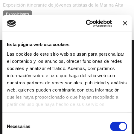
Exposición itinerante de jóvenes artistas de la Marina Alta
Exposiciones
Esta página web usa cookies
Las cookies de este sitio web se usan para personalizar
DESCUBRE XÀBIA
QUÉ HACER
el contenido y los anuncios, ofrecer funciones de redes
sociales y analizar el tráfico. Además, compartimos
Mirador Virtual
Eventos todo el año
información sobre el uso que haga del sitio web con
Cultura y Patrimonio
Camino del Alba
nuestros partners de redes sociales, publicidad y análisis
web, quienes pueden combinarla con otra información
Paseo por Xàbia
Actividades
Histórica
deportivas
que les haya proporcionado o que hayan recopilado a
partir del uso que haya hecho de sus servicios.
El Port de Xàbia,
Ruta del Arte
Duanes de la Mar
Con niños
Selección
Playa del Arenal
Necesarias
De compras
de
Miradores