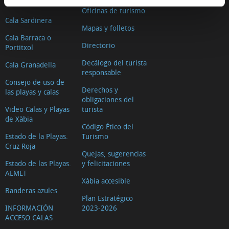
Cala Blanca
Oficinas de turismo
Cala Sardinera
Mapas y folletos
Cala Barraca o
Directorio
Portitxol
Decálogo del turista
Cala Granadella
responsable
Consejo de uso de
Derechos y
las playas y calas
obligaciones del
Video Calas y Playas
turista
de Xàbia
Código Ético del
Estado de la Playas.
Turismo
Cruz Roja
Quejas, sugerencias
Estado de las Playas.
y felicitaciones
AEMET
Xàbia accesible
Banderas azules
Plan Estratégico
INFORMACIÓN
2023-2026
ACCESO CALAS