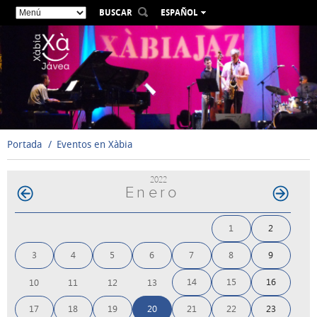
BUSCAR
ESPAÑOL
VALENCIÀ
ENGLISH
FRANÇAIS
DEUTSCH
РУССКИЙ
Portada
Eventos en Xàbia
2022
Enero
1
2
3
4
5
6
7
8
9
14
15
16
10
11
12
13
17
18
19
20
21
22
23