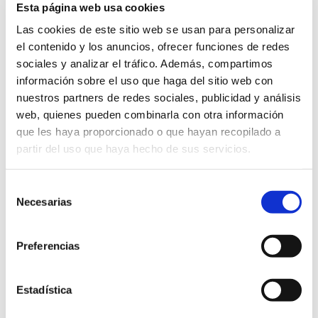
Esta página web usa cookies
05/07/2019 al 04/08/2019
“En Plural” aúna 17 proyectos fotográficos, personales y
Las cookies de este sitio web se usan para personalizar
originales. Se aborda el reportaje y la fotografía de autor,
el contenido y los anuncios, ofrecer funciones de redes
sobre diferentes soportes, con una museografía personal.
sociales y analizar el tráfico. Además, compartimos
Cada proyecto tiene un montaje que pretende que el
espectador no pase de largo, si no que tenga que pararse y
información sobre el uso que haga del sitio web con
buscar la vía de comunicación entre la fotografía y él mismo.
nuestros partners de redes sociales, publicidad y análisis
web, quienes pueden combinarla con otra información
Exposiciones
Gratis
que les haya proporcionado o que hayan recopilado a
partir del uso que haya hecho de sus servicios.
Selección
Necesarias
de
consentimiento
Preferencias
Estadística