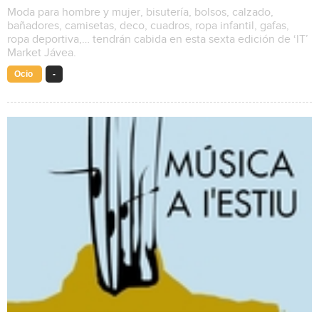
Moda para hombre y mujer, bisutería, bolsos, calzado,
bañadores, camisetas, deco, cuadros, ropa infantil, gafas,
ropa deportiva,… tendrán cabida en esta sexta edición de ‘IT’
Market Jávea.
Ocio
-