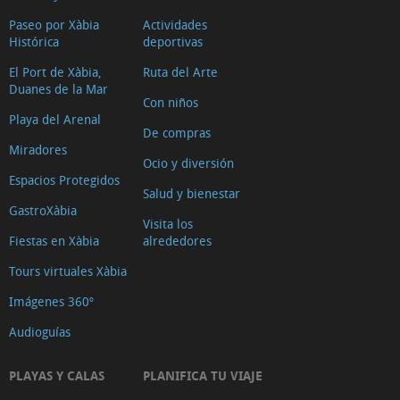
Paseo por Xàbia
Actividades
Histórica
deportivas
El Port de Xàbia,
Ruta del Arte
Duanes de la Mar
Con niños
Playa del Arenal
De compras
Miradores
Ocio y diversión
Espacios Protegidos
Salud y bienestar
GastroXàbia
Visita los
Fiestas en Xàbia
alrededores
Tours virtuales Xàbia
Imágenes 360º
Audioguías
PLAYAS Y CALAS
PLANIFICA TU VIAJE