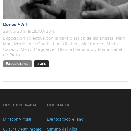
Dones + Art
28/06/2019 al 28/07/2019
Exposición colectiva con la obra plástica de las artistas Mari
Marí, María José Cholbi, Fina Gilabert, Mar Fornes, María
Casado, Mariví Puigcerver, Blanca Hernando y María Isabel
de Piero.
Exposiciones
gratis
DESCUBRE XÀBIA
QUÉ HACER
Mirador Virtual
Eventos todo el año
Cultura y Patrimonio
Camino del Alba