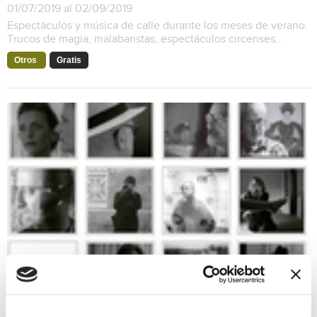
01/07/2019 al 02/09/2019
Espectáculos y música de calle durante los meses de verano.
Trucos de magia, malabaristas, espectáculos circenses...
Otros
Gratis
En Plural