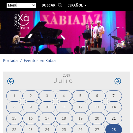
BUSCAR
ESPAÑOL
VALENCIÀ
ENGLISH
FRANÇAIS
DEUTSCH
РУССКИЙ
Portada
Eventos en Xàbia
2019
Julio
1
2
3
4
5
6
7
8
9
10
11
12
13
14
15
16
17
18
19
20
21
22
23
24
25
26
27
28