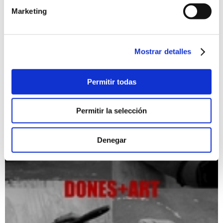
Marketing
Dípticos
05/07/2019 al 03/08/2019
Mostrar detalles
Exposición que aúna los proyectos fotográficos que bajo el
lema "Dípticos" han realizado los componentes de
l'Agrupació Fotogràfica de Xàbia.
Permitir todas
Exposiciones
gratis
Permitir la selección
Denegar