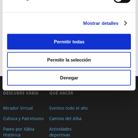
Dones + Art
28/06/2019 al 28/07/2019
Exposición colectiva con la obra plástica de las artistas Mari
Mostrar detalles
Marí, María José Cholbi, Fina Gilabert, Mar Fornes, María
Casado, Mariví Puigcerver, Blanca Hernando y María Isabel
de Piero.
Permitir todas
Exposiciones
gratis
Permitir la selección
Denegar
DESCUBRE XÀBIA
QUÉ HACER
Mirador Virtual
Eventos todo el año
Cultura y Patrimonio
Camino del Alba
Paseo por Xàbia
Actividades
Histórica
deportivas