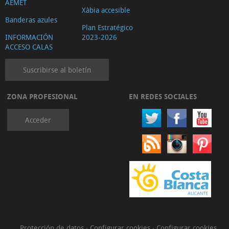
AEMET
Xàbia accesible
Banderas azules
Plan Estratégico
INFORMACIÓN
2023-2026
ACCESO CALAS
Suscribirse al boletín
ZONA PROFESIONAL
EN REDES SOCIALES
Acceder
Protección de datos
·
Configurar cookies
·
Configurar cookies