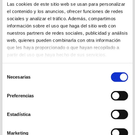
Dípticos
Las cookies de este sitio web se usan para personalizar
05/07/2019 al 03/08/2019
el contenido y los anuncios, ofrecer funciones de redes
Exposición que aúna los proyectos fotográficos que bajo el
sociales y analizar el tráfico. Además, compartimos
lema "Dípticos" han realizado los componentes de
información sobre el uso que haga del sitio web con
l'Agrupació Fotogràfica de Xàbia.
nuestros partners de redes sociales, publicidad y análisis
Exposiciones
gratis
web, quienes pueden combinarla con otra información
que les haya proporcionado o que hayan recopilado a
partir del uso que haya hecho de sus servicios.
Selección
Necesarias
de
consentimiento
Preferencias
Estadística
Marketing