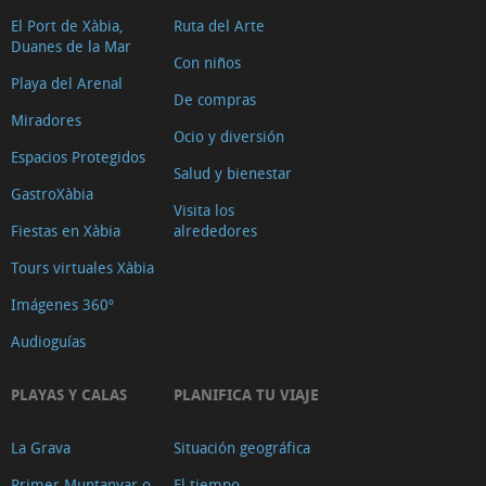
El Port de Xàbia,
Ruta del Arte
Duanes de la Mar
Con niños
Playa del Arenal
De compras
Miradores
Ocio y diversión
Espacios Protegidos
Salud y bienestar
GastroXàbia
Visita los
Fiestas en Xàbia
alrededores
Tours virtuales Xàbia
Imágenes 360º
Audioguías
PLAYAS Y CALAS
PLANIFICA TU VIAJE
La Grava
Situación geográfica
Primer Muntanyar o
El tiempo