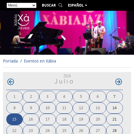
BUSCAR
ESPAÑOL
VALENCIÀ
ENGLISH
FRANÇAIS
DEUTSCH
РУССКИЙ
Portada
Eventos en Xàbia
2019
Julio
1
2
3
4
5
6
7
8
9
10
11
12
13
14
15
16
17
18
19
20
21
22
23
24
25
26
27
28