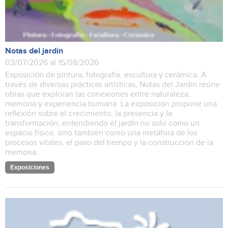
Notas del jardín
03/07/2026 al 15/08/2026
Exposición de pintura, fotografía, escultura y cerámica. A
través de diversas prácticas artísticas, Notas del Jardín reúne
obras que exploran las conexiones entre naturaleza,
memoria y experiencia humana. La exposición propone una
reflexión sobre el crecimiento, la presencia y la
transformación, entendiendo el jardín no solo como un
espacio físico, sino también como una metáfora de los
procesos vitales, el paso del tiempo y la construcción de la
memoria.
Exposiciones