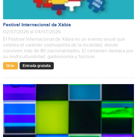
Festival Internacional de Xàbia
02/07/2026 al 04/07/2026
El Festival Internacional de Xàbia es un evento anual que
celebra el carácter cosmopolita de la localidad, donde
conviven más de 80 nacionalidades. El certamen destaca por
su multiculturalidad, gastronomía y folclore.
Ocio
Entrada gratuita