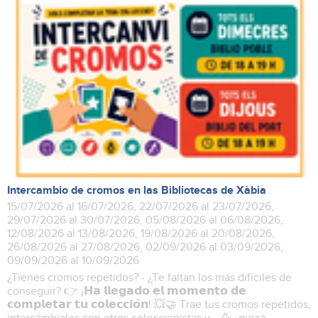
Intercambio de cromos en las Bibliotecas de Xàbia
15/07/2026 al 16/07/2026, 22/07/2026 al 23/07/2026,
29/07/2026 al 30/07/2026, 05/08/2026 al 06/08/2026,
12/08/2026 al 13/08/2026, 19/08/2026 al 20/08/2026,
26/08/2026 al 27/08/2026, 02/09/2026 al 03/09/2026,
09/09/2026 al 10/09/2026
¿Tienes cromos repetidos? - ¿Te faltan los más difíciles de
conseguir? 👉 ¡𝗛𝗮 𝗹𝗹𝗲𝗴𝗮𝗱𝗼 𝗲𝗹 𝗺𝗼𝗺𝗲𝗻𝘁𝗼 𝗱𝗲
𝗰𝗼𝗺𝗽𝗹𝗲𝘁𝗮𝗿 𝘁𝘂 𝗰𝗼𝗹𝗲𝗰𝗰𝗶𝗼́𝗻! 💥🤝 Trae tus cromos repetidos,