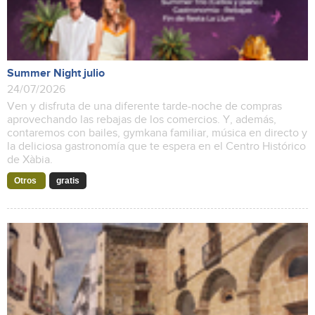
Summer Night julio
24/07/2026
Ven y disfruta de una diferente tarde-noche de compras
aprovechando las rebajas de los comercios. Y, además,
contaremos con bailes, gymkana familiar, música en directo y
la deliciosa gastronomía que te espera en el Centro Histórico
de Xàbia.
Otros
gratis