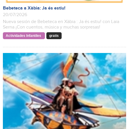
Bebeteca a Xàbia: Ja és estiu!
20/07/2026
Nueva sesión de Bebeteca en Xàbia : Ja és estiu! con Laia
Serna ¡Con cuentos, música y muchas sorpresas!
Actividades Infantiles
gratis