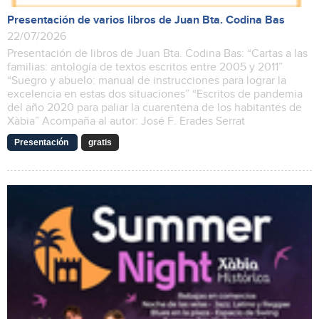
Presentación de varios libros de Juan Bta. Codina Bas
22/07/2026
Presentación de libros de Juan Bta. Codina Bas: “Cartas a las
familias: antología de textos escritos entre 2005 y 2011”
“Suegro y abuelo: manual de instrucciones para lograr la
excelencia en estas dos situaciones” “Escritos de pandemia
del año 2020 para paliar la cuarentena de los habitantes de
Xàbia” Acompaña al autor: José F. Erades Serrat
Presentación
gratis