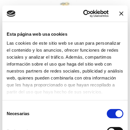
Experiencia de Apiturismo
11/07/2026
Esta página web usa cookies
Inmersión auténtica en el mundo de las abejas dentro del
Parque Natural del Montgó. A lo largo de la visita, se combina
Las cookies de este sitio web se usan para personalizar
naturaleza, conocimiento y emoción: se empieza con un
el contenido y los anuncios, ofrecer funciones de redes
recorrido interpretativo por el entorno, continuando con la
sociales y analizar el tráfico. Además, compartimos
visita al colmenar donde se descubre de cerca el trabajo de
las abejas y se finaliza con una cata de mieles que refleja la
información sobre el uso que haga del sitio web con
biodiversidad del territorio. Una experiencia sensorial y
nuestros partners de redes sociales, publicidad y análisis
educativa diseñada para conectar con la naturaleza y
web, quienes pueden combinarla con otra información
comprender el verdadero valor de las abejas. RESERVA:
que les haya proporcionado o que hayan recopilado a
apicultor@mielmontgo.com
partir del uso que haya hecho de sus servicios.
Rutas y Excursiones
Precio Adultos: 30 € / niños: 15 €
Selección
Necesarias
de
consentimiento