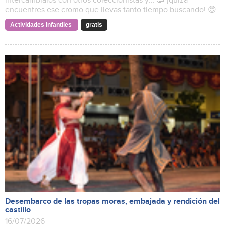
intercámbialos con otros coleccionistas y... 🥳 ¡quizá
encuentres ese cromo que llevas tanto tiempo buscando! 😍
Actividades Infantiles
gratis
Desembarco de las tropas moras, embajada y rendición del
castillo
16/07/2026