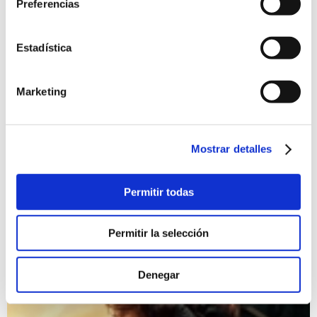
Preferencias
Estadística
Marketing
Mostrar detalles
Presentación de las Fiestas de Moros y Cristians 2026
11/07/2026
Permitir todas
Presentación de las Fiestas de Moros y Cristians 2026 y
actuación musical
Fiestas
Permitir la selección
Denegar