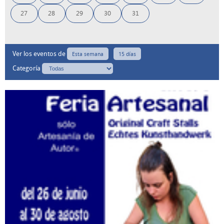
27
28
29
30
31
Ver los eventos de
Esta semana
15 días
Categoría