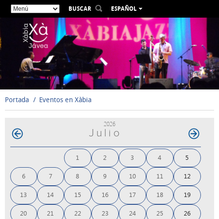
BUSCAR
ESPAÑOL
VALENCIÀ
ENGLISH
FRANÇAIS
DEUTSCH
РУССКИЙ
Portada
Eventos en Xàbia
2026
Julio
1
2
3
4
5
6
7
8
9
10
11
12
13
14
15
16
17
18
19
20
21
22
23
24
25
26