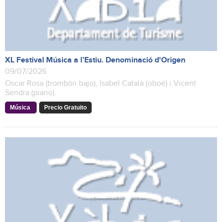
XL Festival Música a l’Estiu. Denominació d'Origen
09/07/2026
Oscar Rosa (trombón bajo), Isabel Català (oboé) i Vicent
Sendra (piano).
Música
Precio Gratuito