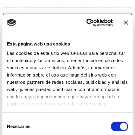
Esta página web usa cookies
Las cookies de este sitio web se usan para personalizar
el contenido y los anuncios, ofrecer funciones de redes
sociales y analizar el tráfico. Además, compartimos
información sobre el uso que haga del sitio web con
nuestros partners de redes sociales, publicidad y análisis
web, quienes pueden combinarla con otra información
que les haya proporcionado o que hayan recopilado a
CIRC I FOC
partir del uso que haya hecho de sus servicios.
15/06/2026 al 18/06/2026
Acrobacias, equilibrios, saltos que desafían la gravedad,
Selección
malabares, música, danza y altas dosis de ingenio y humor.
Necesarias
de
Fiestas
consentimiento