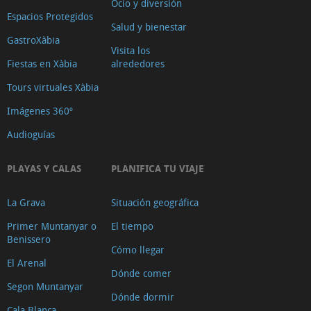
Ocio y diversión
Espacios Protegidos
Salud y bienestar
GastroXàbia
Visita los
Fiestas en Xàbia
alrededores
Tours virtuales Xàbia
Imágenes 360º
Audioguías
PLAYAS Y CALAS
PLANIFICA TU VIAJE
La Grava
Situación geográfica
Primer Muntanyar o
El tiempo
Benissero
Cómo llegar
El Arenal
Dónde comer
Segon Muntanyar
Dónde dormir
Cala Blanca