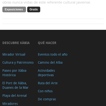
obras nunca vistas de este referente cultural javiense.
Exposiciones
Gratis
DESCUBRE XÀBIA
QUÉ HACER
Mirador Virtual
Eventos todo el año
Cultura y Patrimonio
Camino del Alba
Paseo por Xàbia
Actividades
Histórica
deportivas
El Port de Xàbia,
Ruta del Arte
Duanes de la Mar
Con niños
Playa del Arenal
De compras
Miradores