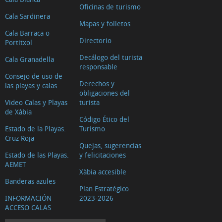
Oficinas de turismo
Cala Sardinera
Mapas y folletos
Cala Barraca o
Directorio
Portitxol
Decálogo del turista
Cala Granadella
responsable
Consejo de uso de
Derechos y
las playas y calas
obligaciones del
Video Calas y Playas
turista
de Xàbia
Código Ético del
Estado de la Playas.
Turismo
Cruz Roja
Quejas, sugerencias
Estado de las Playas.
y felicitaciones
AEMET
Xàbia accesible
Banderas azules
Plan Estratégico
INFORMACIÓN
2023-2026
ACCESO CALAS