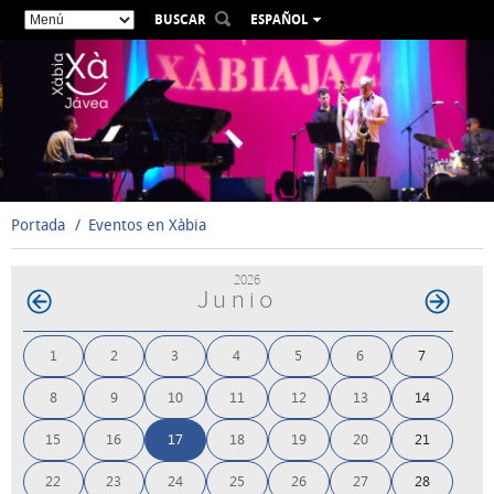
BUSCAR
ESPAÑOL
VALENCIÀ
ENGLISH
FRANÇAIS
DEUTSCH
РУССКИЙ
Portada
Eventos en Xàbia
2026
Junio
1
2
3
4
5
6
7
8
9
10
11
12
13
14
15
16
17
18
19
20
21
22
23
24
25
26
27
28