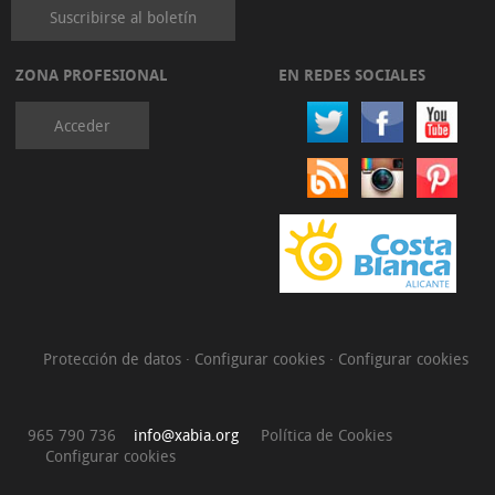
Suscribirse al boletín
ZONA PROFESIONAL
EN REDES SOCIALES
Acceder
Protección de datos
·
Configurar cookies
·
Configurar cookies
965 790 736
info@xabia.org
Política de Cookies
Configurar cookies