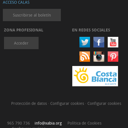
ACCESO CALAS
Suscribirse al boletín
ZONA PROFESIONAL
EN REDES SOCIALES
Acceder
Protección de datos
·
Configurar cookies
·
Configurar cookies
965 790 736
info@xabia.org
Política de Cookies