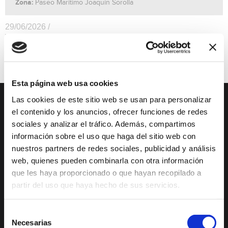
Zona:
Paseo Marítimo Joaquín Sorolla
29/06/2026 /
Vexations – Eric Satie.
Música
Precio Gratuito
Esta página web usa cookies
Las cookies de este sitio web se usan para personalizar
DESCUBRE XÀBIA
QUÉ HACER
el contenido y los anuncios, ofrecer funciones de redes
sociales y analizar el tráfico. Además, compartimos
Mirador Virtual
Eventos todo el año
información sobre el uso que haga del sitio web con
nuestros partners de redes sociales, publicidad y análisis
Cultura y Patrimonio
Camino del Alba
web, quienes pueden combinarla con otra información
Paseo por Xàbia
Actividades
que les haya proporcionado o que hayan recopilado a
Histórica
deportivas
partir del uso que haya hecho de sus servicios.
El Port de Xàbia,
Ruta del Arte
Duanes de la Mar
Selección
Con niños
Necesarias
Playa del Arenal
de