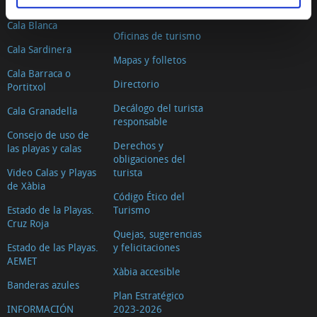
Segon Muntanyar
Dónde dormir
Cala Blanca
Oficinas de turismo
Cala Sardinera
Mapas y folletos
Cala Barraca o
Directorio
Portitxol
Decálogo del turista
Cala Granadella
responsable
Consejo de uso de
Derechos y
las playas y calas
obligaciones del
Video Calas y Playas
turista
de Xàbia
Código Ético del
Estado de la Playas.
Turismo
Cruz Roja
Quejas, sugerencias
Estado de las Playas.
y felicitaciones
AEMET
Xàbia accesible
Banderas azules
Plan Estratégico
INFORMACIÓN
2023-2026