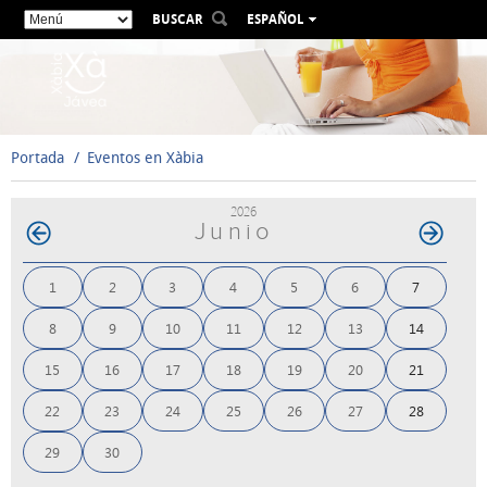
BUSCAR
ESPAÑOL
VALENCIÀ
ENGLISH
FRANÇAIS
DEUTSCH
Portada
Eventos en Xàbia
РУССКИЙ
2026
Junio
1
2
3
4
5
6
7
8
9
10
11
12
13
14
15
16
17
18
19
20
21
22
23
24
25
26
27
28
29
30