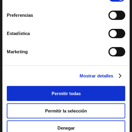
De compras
consentimiento
Miradores
Ocio y diversión
Preferencias
Espacios Protegidos
Salud y bienestar
GastroXàbia
Visita los
Estadística
Fiestas en Xàbia
alrededores
Tours virtuales Xàbia
Marketing
Imágenes 360º
Audioguías
Mostrar detalles
PLAYAS Y CALAS
PLANIFICA TU VIAJE
Permitir todas
La Grava
Situación geográfica
Primer Muntanyar o
El tiempo
Permitir la selección
Benissero
Cómo llegar
El Arenal
Dónde comer
Denegar