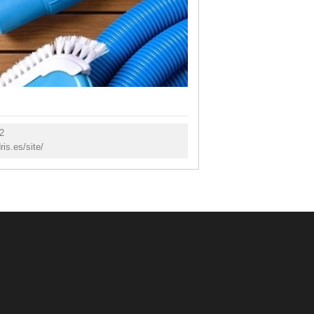
2
dris.es/site/