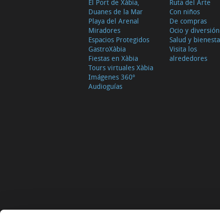
El Port de Xàbia,
Ruta del Arte
Duanes de la Mar
Con niños
Playa del Arenal
De compras
Miradores
Ocio y diversión
Espacios Protegidos
Salud y bienesta
GastroXàbia
Visita los
Fiestas en Xàbia
alrededores
Tours virtuales Xàbia
Imágenes 360º
Audioguías