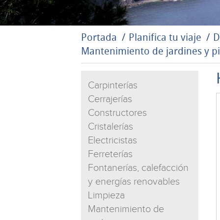
Portada
Planifica tu viaje
D
Mantenimiento de jardines y pi
Carpinterías
Cerrajerías
Constructores
Cristalerías
Electricistas
Ferreterías
Fontanerías, calefacción
y energías renovables
Limpieza
Mantenimiento de