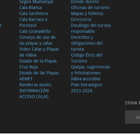
Segon Muntanyar
Dónde dormir
Cala Blanca
Oficinas de turismo
Cala Sardinera
Mapas y folletos
Cala Barraca o
Directorio
r
Portitxol
Decálogo del turista
Cala Granadella
responsable
Consejo de uso de
Derechos y
las playas y calas
obligaciones del
Video Calas y Playas
turista
de Xàbia
Código Ético del
Estado de la Playas.
Turismo
Cruz Roja
Quejas, sugerencias
Estado de las Playas.
y felicitaciones
AEMET
Xàbia accesible
Banderas azules
Plan Estratégico
INFORMACIÓN
2023-2026
ACCESO CALAS
ZONA 
A