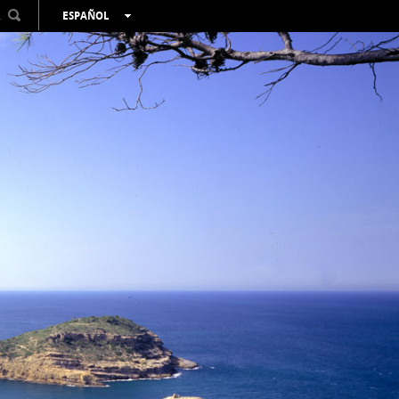
R
ESPAÑOL
VALENCIÀ
ENGLISH
FRANÇAIS
DEUTSCH
РУССКИЙ