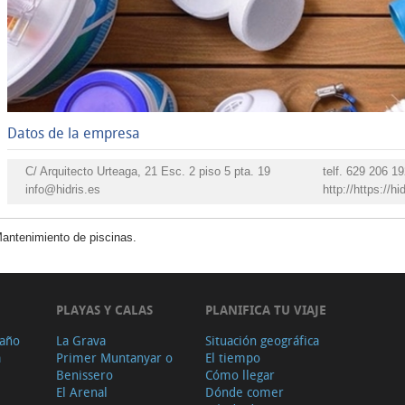
Datos de la empresa
C/ Arquitecto Urteaga, 21 Esc. 2 piso 5 pta. 19
telf.
629 206 19
info@hidris.es
http://https://hi
antenimiento de piscinas.
PLAYAS Y CALAS
PLANIFICA TU VIAJE
 año
La Grava
Situación geográfica
a
Primer Muntanyar o
El tiempo
Benissero
Cómo llegar
El Arenal
Dónde comer