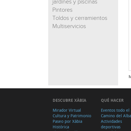
jardines y piscinas
Pintores
Toldos y cerramientos
Multiservicios
M
DESCUBRE XÀBIA
QUÉ HACER
Mirador Virtual
Eventos todo el
Cultura y Patrimonio
Camino del Alb
Paseo por Xàbia
Actividades
Histórica
deportivas