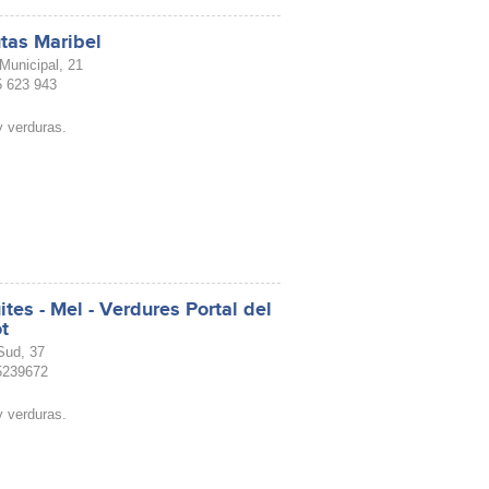
tas Maribel
Municipal, 21
55 623 943
y verduras.
ites - Mel - Verdures Portal del
t
Sud, 37
35239672
y verduras.