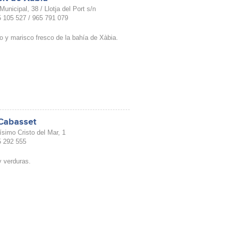
unicipal, 38 / Llotja del Port s/n
15 105 527 / 965 791 079
 y marisco fresco de la bahía de Xàbia.
 Cabasset
ísimo Cristo del Mar, 1
05 292 555
y verduras.