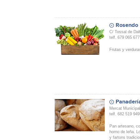
Rosendo F
C/ Tossal de Dalt
telf. 679 065 677
Frutas y verdura
Panaderí
Mercat Municipal
telf. 682 519 949
Pan artesano, c
horno de leña. 
y fartons tradici