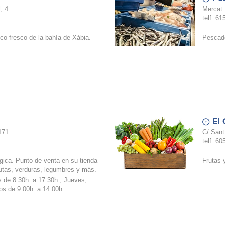
, 4
Mercat M
telf. 6
o fresco de la bahía de Xàbia.
Pescado
El
171
C/ Sant
telf. 6
ógica. Punto de venta en su tienda
Frutas 
rutas, verduras, legumbres y más.
s de 8:30h. a 17:30h., Jueves,
s de 9:00h. a 14:00h.