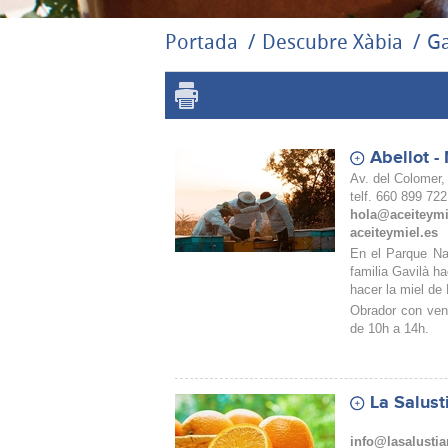
Portada
Descubre Xàbia
Ga
Abellot -
Av. del Colomer,
telf. 660 899 722
hola@aceiteymi
aceiteymiel.es
En el Parque Nat
familia Gavilà ha
hacer la miel de 
Obrador con vent
de 10h a 14h.
La Salust
info@lasalustia