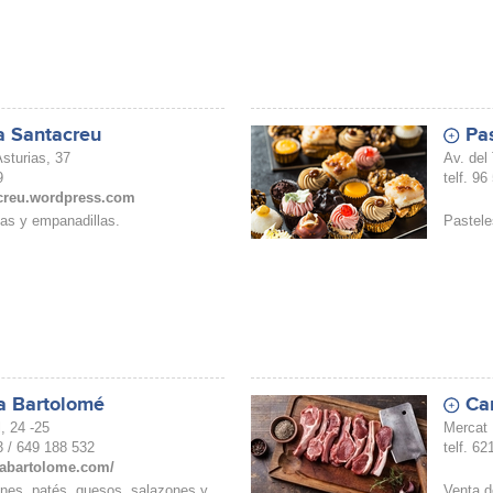
a Santacreu
Pas
sturias, 37
Av. del
9
telf. 96
creu.wordpress.com
as y empanadillas.
Pastele
a Bartolomé
Car
, 24 -25
Mercat 
3 / 649 188 532
telf. 6
riabartolome.com/
nes, patés, quesos, salazones y
Venta d