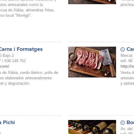
tos artesanales como la
pinchos
cua de Xàbia, almendras fritas,
so local "Montgó".
 Carns i Formatges
Ca
5 Bajo 2
Mercat 
7 / 638 149 762
telf. 9
l.com/
http:/
 de Xàbia, cerdo ibérico, pollo de
Venta d
os elaborados artesanalmente.
artesan
et y degustación.
y pelot
a Pichi
Bo
Av. del