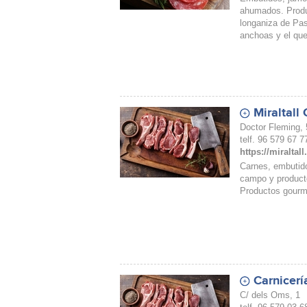
ahumados. Produ
longaniza de Pas
anchoas y el que
Miraltall
Doctor Fleming, 
telf. 96 579 67 7
https://miraltal
Carnes, embutido
campo y product
Productos gourm
Carnicerí
C/ dels Oms, 1