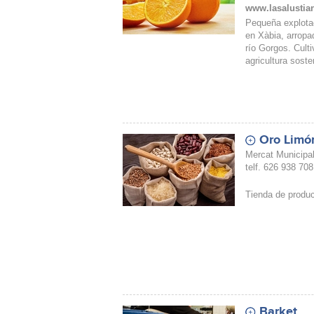
www.lasalustian
Pequeña explotac
en Xàbia, arropad
río Gorgos. Culti
agricultura soste
Oro Limó
Mercat Municipal
telf. 626 938 708
Tienda de produc
Barket