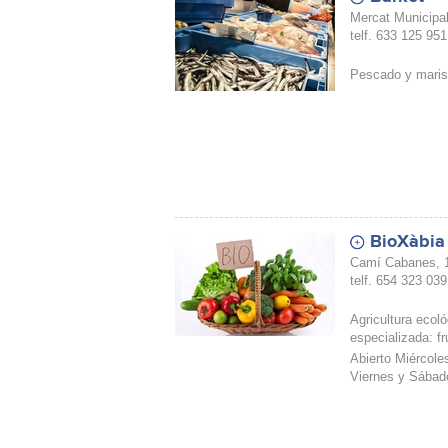
Mercat Municipal
telf. 633 125 951
Pescado y marisc
BioXàbia
Camí Cabanes, 
telf. 654 323 039
Agricultura ecol
especializada: f
Abierto Miércole
Viernes y Sábado