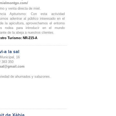
//mielmontgo.com/
smo y venta directa de miel.
encia Apiturismo: Con esta actividad
imos adentrar al público interesado en el
e la apicultura, aprovechamos el entorno
s rodea para introducir en el mundo
ante de la abeja a nuestros clientes.
istro Turismo: NR-215-A
i-a la sal
Municipal, 16
22 383 350
asal@gmail.com
riedad de ahumados y salazones.
sit de Xàbia