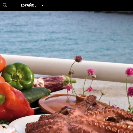
R
ESPAÑOL
VALENCIÀ
ENGLISH
FRANÇAIS
DEUTSCH
РУССКИЙ