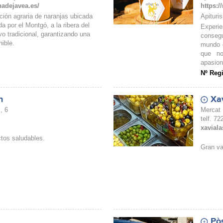
adejavea.es/
https:
ión agraria de naranjas ubicada
Apituri
a por el Montgó, a la ribera del
Experi
vo tradicional, garantizando una
consegu
nible.
mundo d
que no
apasion
Nº Reg
n
Xav
, 6
Mercat 
telf. 7
xavial
tos saludables.
Gran va
Pò