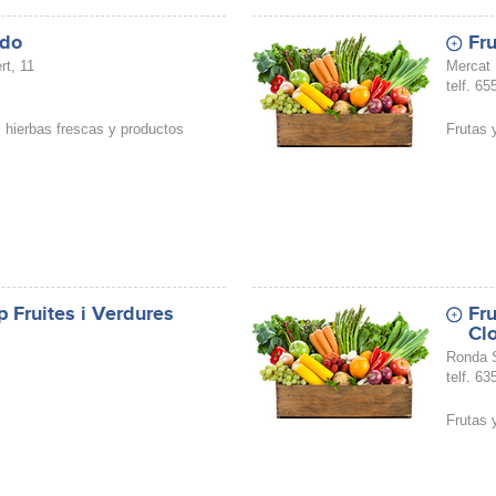
ado
Fru
t, 11
Mercat 
telf. 6
, hierbas frescas y productos
Frutas 
 Fruites i Verdures
Fru
Clo
Ronda 
telf. 6
Frutas 