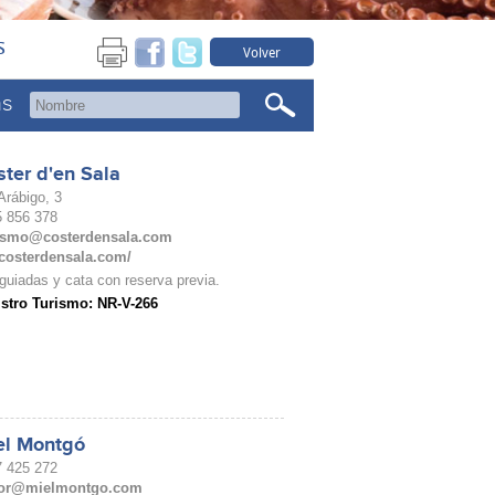
s
Volver
as
ter d'en Sala
Arábigo, 3
55 856 378
ismo@costerdensala.com
/costerdensala.com/
 guiadas y cata con reserva previa.
stro Turismo: NR-V-266
el Montgó
27 425 272
tor@mielmontgo.com