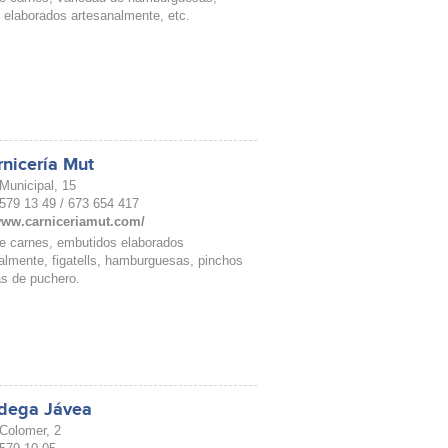
 elaborados artesanalmente, etc.
rnicería Mut
Municipal, 15
6 579 13 49 / 673 654 417
/www.carniceriamut.com/
e carnes, embutidos elaborados
almente, figatells, hamburguesas, pinchos
as de puchero.
dega Jávea
 Colomer, 2