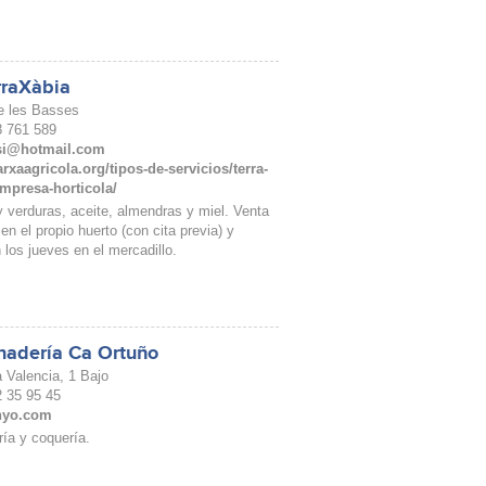
rraXàbia
e les Basses
18 761 589
_si@hotmail.com
xaagricola.org/tipos-de-servicios/terra-
mpresa-horticola/
y verduras, aceite, almendras y miel. Venta
 en el propio huerto (con cita previa) y
 los jueves en el mercadillo.
nadería Ca Ortuño
 Valencia, 1 Bajo
2 35 95 45
nyo.com
ía y coquería.