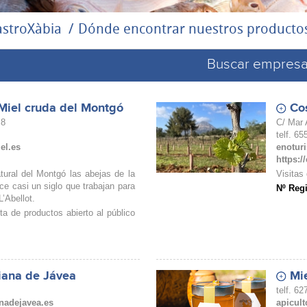
stroXàbia
Dónde encontrar nuestros producto
Buscar empres
 Miel cruda del Montgó
Cos
 8
C/ Mar 
telf. 6
el.es
enotur
https:/
ural del Montgó las abejas de la
Visitas
ce casi un siglo que trabajan para
Nº Regi
L’Abellot.
a de productos abierto al público
iana de Jávea
Mi
telf. 6
nadejavea.es
apicul