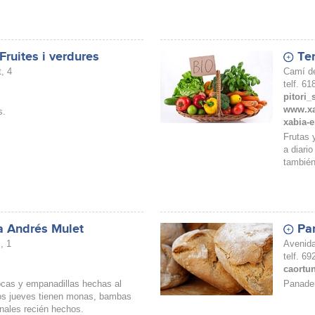
ruites i verdures
Te
, 4
Camí d
telf. 6
pitori
www.xar
s.
xabia-e
Frutas 
a diario
también
a Andrés Mulet
Pa
, 1
Avenida
telf. 69
caortu
ocas y empanadillas hechas al
Panader
Los jueves tienen monas, bambas
onales recién hechos.