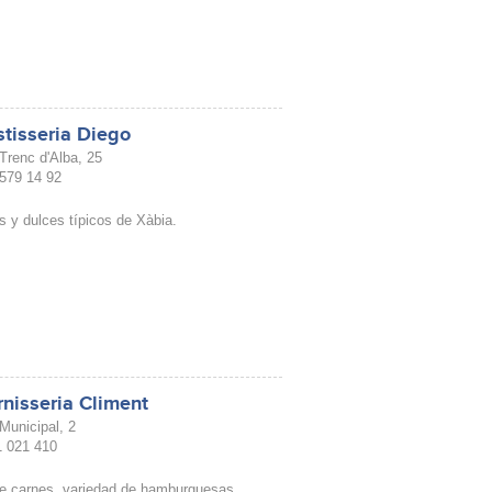
tisseria Diego
 Trenc d'Alba, 25
 579 14 92
s y dulces típicos de Xàbia.
nisseria Climent
Municipal, 2
21 021 410
e carnes, variedad de hamburguesas,