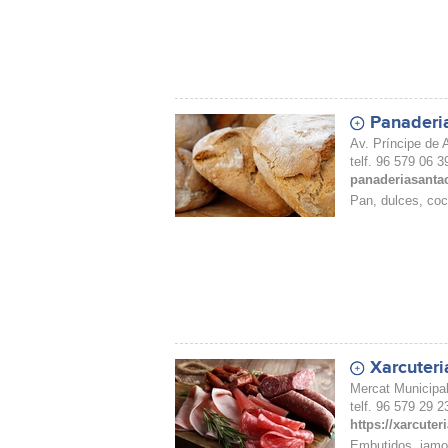
Panaderi
Av. Príncipe de A
telf. 96 579 06 3
panaderiasanta
Pan, dulces, coc
Xarcuteri
Mercat Municipal
telf. 96 579 29 2
https://xarcute
Embutidos, jamo