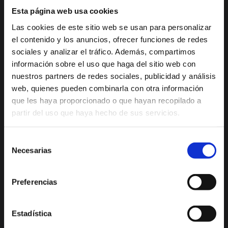
Bancos
Cultura y Patrimonio
Camino del Alba
Esta página web usa cookies
y
Paseo por Xàbia
Actividades
Las cookies de este sitio web se usan para personalizar
Histórica
deportivas
cambio
el contenido y los anuncios, ofrecer funciones de redes
de
sociales y analizar el tráfico. Además, compartimos
El Port de Xàbia,
Ruta del Arte
Duanes de la Mar
información sobre el uso que haga del sitio web con
divisas
Con niños
nuestros partners de redes sociales, publicidad y análisis
Bares
Playa del Arenal
De compras
web, quienes pueden combinarla con otra información
y
Miradores
que les haya proporcionado o que hayan recopilado a
Ocio y diversión
restaurantes
partir del uso que haya hecho de sus servicios.
Espacios Protegidos
Buceo
Salud y bienestar
GastroXàbia
Cines
Visita los
Selección
Fiestas en Xàbia
alrededores
Clínicas
Necesarias
de
Veterinarias
consentimiento
Tours virtuales Xàbia
Donde
Preferencias
Imágenes 360º
encontrar
Audioguías
nuestros
Estadística
productos
PLAYAS Y CALAS
PLANIFICA TU VIAJE