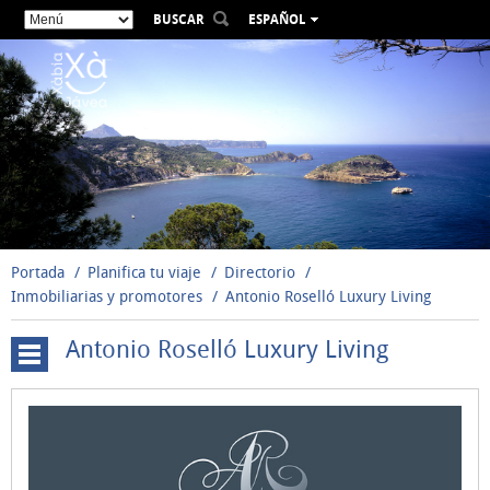
BUSCAR
ESPAÑOL
VALENCIÀ
ENGLISH
FRANÇAIS
DEUTSCH
РУССКИЙ
Portada
Planifica tu viaje
Directorio
Inmobiliarias y promotores
Antonio Roselló Luxury Living
Antonio Roselló Luxury Living
Actividades
acuáticas
Actividades
náuticas