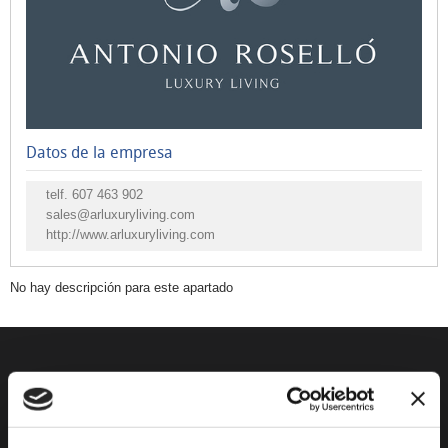
Agencias
de
viajes
Agroturismo
Alquiler
Datos de la empresa
de
bicis
telf.
607 463 902
Alquiler
sales@arluxuryliving.com
http://www.arluxuryliving.com
de
coches
No hay descripción para este apartado
y
motos
Alojamiento
Arte
DESCUBRE XÀBIA
QUÉ HACER
Asociaciones
Mirador Virtual
Eventos todo el año
Xàbia