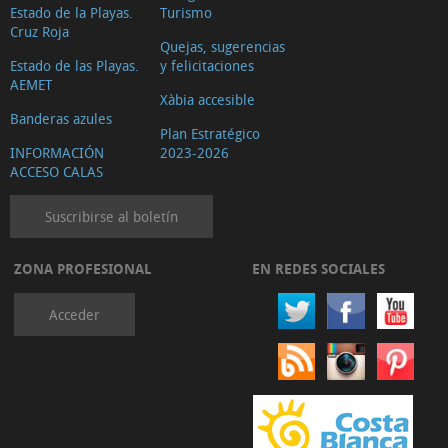
Estado de la Playas.
Turismo
sanitarios
Cruz Roja
Transporte
Quejas, sugerencias
Estado de las Playas.
y felicitaciones
público
AEMET
Bares
Xàbia accesible
Banderas azules
de
Plan Estratégico
INFORMACIÓN
2023-2026
copas
ACCESO CALAS
y
cervecerías
Suscribirse al boletín
Herboristerías
Internet
ZONA PROFESIONAL
EN REDES SOCIALES
Servicios
Acceder
jurídicos
Salud
y
bienestar
Reformas