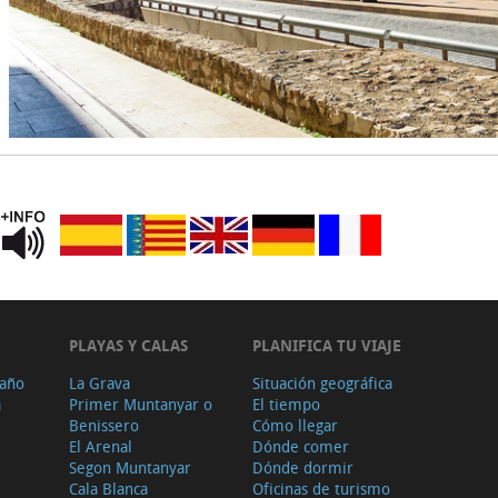
PLAYAS Y CALAS
PLANIFICA TU VIAJE
 año
La Grava
Situación geográfica
a
Primer Muntanyar o
El tiempo
Benissero
Cómo llegar
El Arenal
Dónde comer
Segon Muntanyar
Dónde dormir
Cala Blanca
Oficinas de turismo