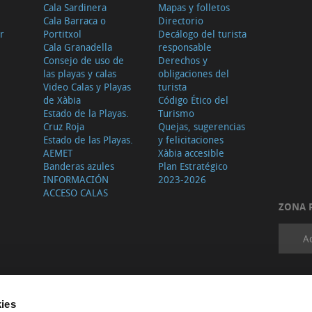
Cala Sardinera
Mapas y folletos
Cala Barraca o
Directorio
r
Portitxol
Decálogo del turista
Cala Granadella
responsable
Consejo de uso de
Derechos y
las playas y calas
obligaciones del
Video Calas y Playas
turista
de Xàbia
Código Ético del
Estado de la Playas.
Turismo
Cruz Roja
Quejas, sugerencias
Estado de las Playas.
y felicitaciones
AEMET
Xàbia accesible
Banderas azules
Plan Estratégico
INFORMACIÓN
2023-2026
ACCESO CALAS
ZONA 
A
ies