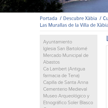
Portada
Descubre Xàbia
Cu
Las Murallas de la Villa de Xàbi
Ayuntamiento
Iglesia San Bartolomé
Mercado Municipal de
Abastos
Ca Lambert (Antigua
farmacia de Tena)
Capilla de Santa Anna
Cementerio Medieval
Museo Arqueológico y
Etnográfico Soler Blasco