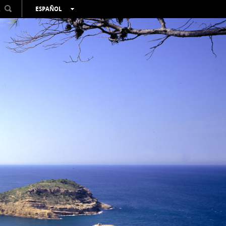
R
ESPAÑOL
VALENCIÀ
ENGLISH
FRANÇAIS
DEUTSCH
РУССКИЙ