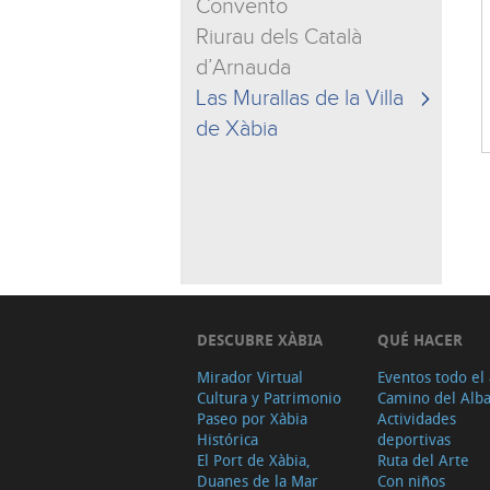
Convento
Riurau dels Català
d’Arnauda
Las Murallas de la Villa
de Xàbia
DESCUBRE XÀBIA
QUÉ HACER
Mirador Virtual
Eventos todo el
Cultura y Patrimonio
Camino del Alb
Paseo por Xàbia
Actividades
Histórica
deportivas
El Port de Xàbia,
Ruta del Arte
Duanes de la Mar
Con niños