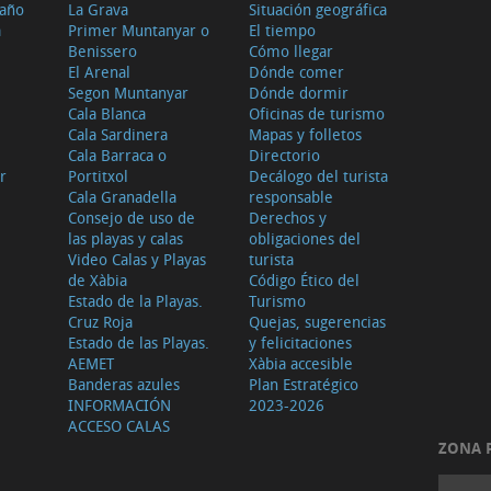
 año
La Grava
Situación geográfica
a
Primer Muntanyar o
El tiempo
Benissero
Cómo llegar
El Arenal
Dónde comer
Segon Muntanyar
Dónde dormir
Cala Blanca
Oficinas de turismo
Cala Sardinera
Mapas y folletos
Cala Barraca o
Directorio
r
Portitxol
Decálogo del turista
Cala Granadella
responsable
Consejo de uso de
Derechos y
las playas y calas
obligaciones del
Video Calas y Playas
turista
de Xàbia
Código Ético del
Estado de la Playas.
Turismo
Cruz Roja
Quejas, sugerencias
Estado de las Playas.
y felicitaciones
AEMET
Xàbia accesible
Banderas azules
Plan Estratégico
INFORMACIÓN
2023-2026
ACCESO CALAS
ZONA 