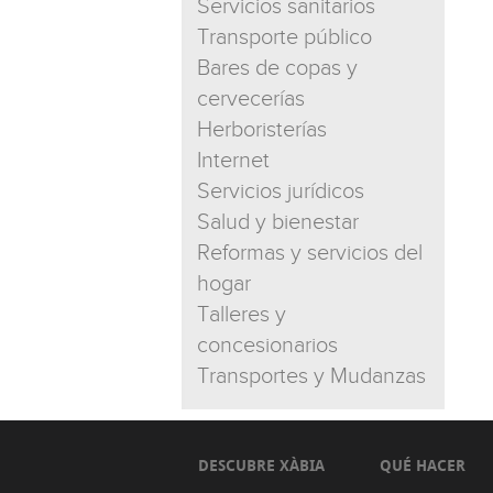
Servicios sanitarios
Transporte público
Bares de copas y
cervecerías
Herboristerías
Internet
Servicios jurídicos
Salud y bienestar
Reformas y servicios del
hogar
Talleres y
concesionarios
Transportes y Mudanzas
DESCUBRE XÀBIA
QUÉ HACER