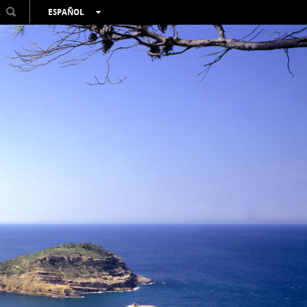
R
ESPAÑOL
VALENCIÀ
ENGLISH
FRANÇAIS
DEUTSCH
РУССКИЙ