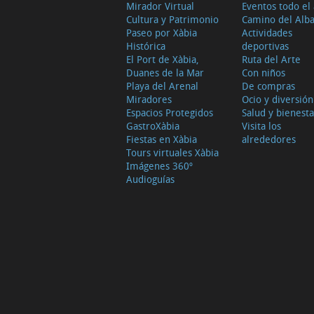
Mirador Virtual
Eventos todo el
Cultura y Patrimonio
Camino del Alb
Paseo por Xàbia
Actividades
Histórica
deportivas
El Port de Xàbia,
Ruta del Arte
Duanes de la Mar
Con niños
Playa del Arenal
De compras
Miradores
Ocio y diversión
Espacios Protegidos
Salud y bienesta
GastroXàbia
Visita los
Fiestas en Xàbia
alrededores
Tours virtuales Xàbia
Imágenes 360º
Audioguías