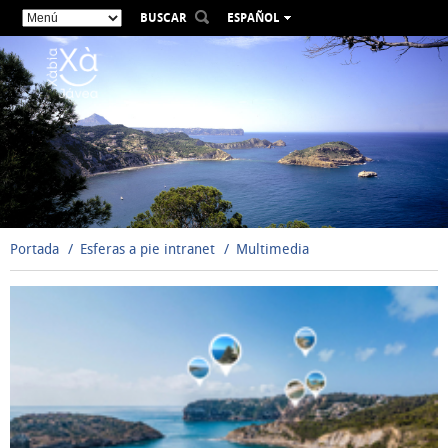
BUSCAR
ESPAÑOL
VALENCIÀ
ENGLISH
FRANÇAIS
DEUTSCH
РУССКИЙ
Portada
Esferas a pie intranet
Multimedia