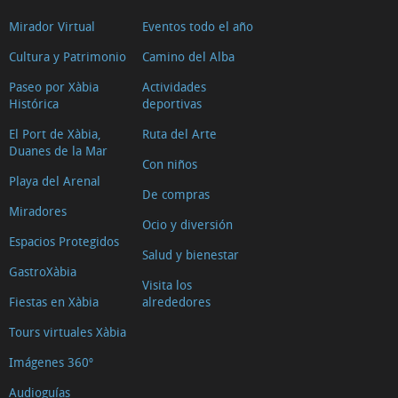
Mirador Virtual
Eventos todo el año
Cultura y Patrimonio
Camino del Alba
Paseo por Xàbia
Actividades
Histórica
deportivas
El Port de Xàbia,
Ruta del Arte
Duanes de la Mar
Con niños
Playa del Arenal
De compras
Miradores
Ocio y diversión
Espacios Protegidos
Salud y bienestar
GastroXàbia
Visita los
Fiestas en Xàbia
alrededores
Tours virtuales Xàbia
Imágenes 360º
Audioguías