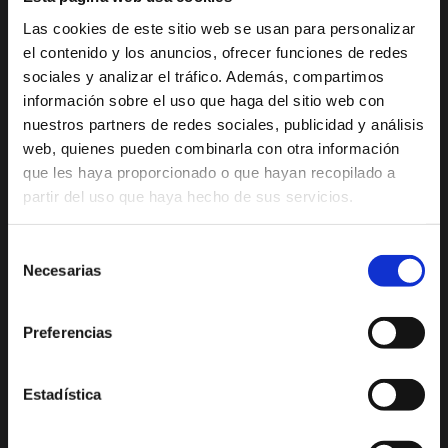
Paseo por Xàbia
Actividades
Histórica
deportivas
llevar
Las cookies de este sitio web se usan para personalizar
Empresas
el contenido y los anuncios, ofrecer funciones de redes
El Port de Xàbia,
Ruta del Arte
Duanes de la Mar
de
sociales y analizar el tráfico. Además, compartimos
Con niños
información sobre el uso que haga del sitio web con
entrega
Playa del Arenal
De compras
nuestros partners de redes sociales, publicidad y análisis
de
Miradores
web, quienes pueden combinarla con otra información
Ocio y diversión
comida
que les haya proporcionado o que hayan recopilado a
Espacios Protegidos
a
Salud y bienestar
partir del uso que haya hecho de sus servicios.
GastroXàbia
domicilio
Visita los
Fiestas en Xàbia
alrededores
Selección
Necesarias
de
Tours virtuales Xàbia
consentimiento
Imágenes 360º
Preferencias
Audioguías
PLAYAS Y CALAS
PLANIFICA TU VIAJE
Estadística
La Grava
Situación geográfica