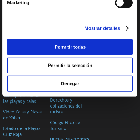
Marketing
Primer Muntanyar o
El tiempo
Benissero
Cómo llegar
El Arenal
Mostrar detalles
Dónde comer
Segon Muntanyar
Dónde dormir
Cala Blanca
Permitir todas
Oficinas de turismo
Cala Sardinera
Mapas y folletos
Permitir la selección
Cala Barraca o
Directorio
Portitxol
Decálogo del turista
Denegar
Cala Granadella
responsable
Consejo de uso de
Derechos y
las playas y calas
obligaciones del
Video Calas y Playas
turista
de Xàbia
Código Ético del
Estado de la Playas.
Turismo
Cruz Roja
Quejas, sugerencias