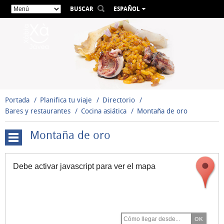
BUSCAR
ESPAÑOL
VALENCIÀ
ENGLISH
FRANÇAIS
DEUTSCH
РУССКИЙ
Portada
Planifica tu viaje
Directorio
Bares y restaurantes
Cocina asiática
Montaña de oro
Montaña de oro
Restaurantes
Galardonados
Debe activar javascript para ver el mapa
Cocina
Local-
Mediterránea
Bares