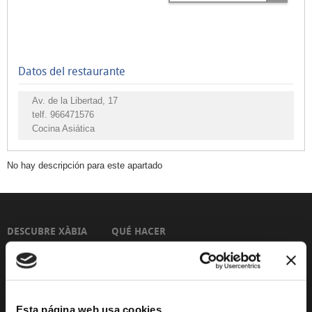
de
Tapas
Cocina
Datos del restaurante
internacional
y
Av. de la Libertad, 17
otros
telf.
966471576
Cocina Asiática
Cocina
asiática
No hay descripción para este apartado
Hamburguesas,
pizzas,
bocatas,
kebab
DESCUBRE XÀBIA
QUÉ HACER
y
Mirador Virtual
Eventos todo el año
snacks
Comida
Cultura y Patrimonio
Camino del Alba
para
Esta página web usa cookies