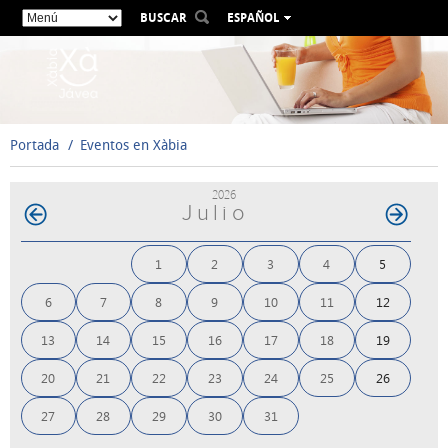
BUSCAR
ESPAÑOL
VALENCIÀ
ENGLISH
FRANÇAIS
DEUTSCH
Portada
Eventos en Xàbia
РУССКИЙ
2026
Julio
1
2
3
4
5
6
7
8
9
10
11
12
13
14
15
16
17
18
19
20
21
22
23
24
25
26
27
28
29
30
31