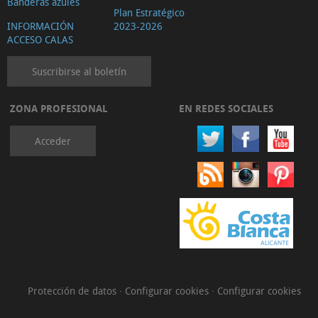
Banderas azules
Plan Estratégico
INFORMACIÓN
2023-2026
ACCESO CALAS
Suscribirse al boletín
ZONA PROFESIONAL
EN REDES SOCIALES
Acceder
Protección de datos
·
Configurar cookies
·
Configurar cookies