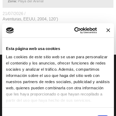
Zona:
Playa del Arenal
21/07/2026 /
Aventuras, EEUU, 2004, 120’)
No recomendada menores de 7 años.
Cines
gratis
Esta página web usa cookies
Las cookies de este sitio web se usan para personalizar
el contenido y los anuncios, ofrecer funciones de redes
DESCUBRE XÀBIA
QUÉ HACER
sociales y analizar el tráfico. Además, compartimos
información sobre el uso que haga del sitio web con
Mirador Virtual
Eventos todo el año
nuestros partners de redes sociales, publicidad y análisis
web, quienes pueden combinarla con otra información
Cultura y Patrimonio
Camino del Alba
que les haya proporcionado o que hayan recopilado a
Paseo por Xàbia
Actividades
partir del uso que haya hecho de sus servicios.
Histórica
deportivas
El Port de Xàbia,
Ruta del Arte
Selección