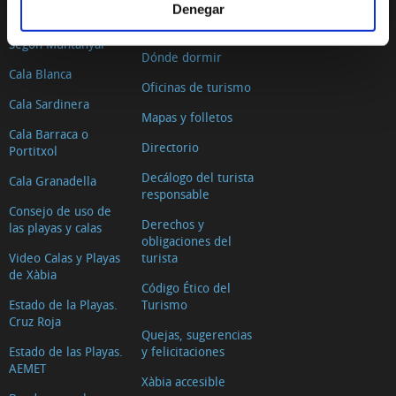
Denegar
El Arenal
Dónde comer
Segon Muntanyar
Dónde dormir
Cala Blanca
Oficinas de turismo
Cala Sardinera
Mapas y folletos
Cala Barraca o
Directorio
Portitxol
Decálogo del turista
Cala Granadella
responsable
Consejo de uso de
Derechos y
las playas y calas
obligaciones del
Video Calas y Playas
turista
de Xàbia
Código Ético del
Estado de la Playas.
Turismo
Cruz Roja
Quejas, sugerencias
Estado de las Playas.
y felicitaciones
AEMET
Xàbia accesible