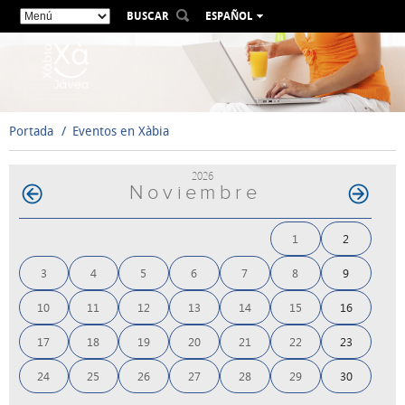
BUSCAR
ESPAÑOL
VALENCIÀ
ENGLISH
FRANÇAIS
DEUTSCH
Portada
Eventos en Xàbia
РУССКИЙ
2026
Noviembre
1
2
3
4
5
6
7
8
9
10
11
12
13
14
15
16
17
18
19
20
21
22
23
24
25
26
27
28
29
30