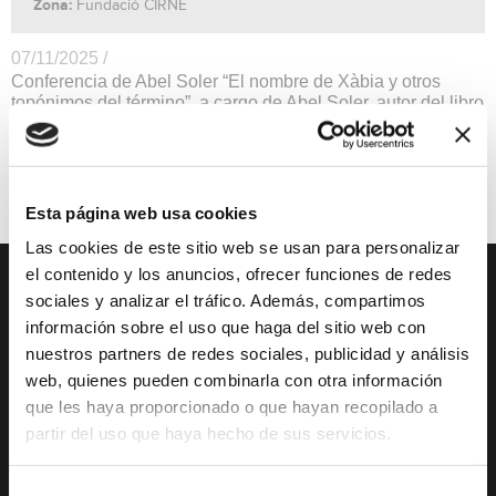
Zona:
Fundació CIRNE
07/11/2025 /
Conferencia de Abel Soler “El nombre de Xàbia y otros
topónimos del término”, a cargo de Abel Soler, autor del libro
“Els noms dels pobles valencians. Origen i significat”. Hasta
completar aforo.
Conferencia
Esta página web usa cookies
Las cookies de este sitio web se usan para personalizar
el contenido y los anuncios, ofrecer funciones de redes
sociales y analizar el tráfico. Además, compartimos
DESCUBRE XÀBIA
QUÉ HACER
información sobre el uso que haga del sitio web con
nuestros partners de redes sociales, publicidad y análisis
Mirador Virtual
Eventos todo el año
web, quienes pueden combinarla con otra información
Cultura y Patrimonio
Camino del Alba
que les haya proporcionado o que hayan recopilado a
Paseo por Xàbia
Actividades
partir del uso que haya hecho de sus servicios.
Histórica
deportivas
El Port de Xàbia,
Ruta del Arte
Selección