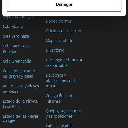
Cómo llegar
Denegar
El Arenal
Dónde comer
Segon Muntanyar
Dónde dormir
Cala Blanca
Oficinas de turismo
Cala Sardinera
Mapas y folletos
Cala Barraca o
Directorio
Portitxol
Decálogo del turista
Cala Granadella
responsable
Consejo de uso de
Derechos y
las playas y calas
obligaciones del
Video Calas y Playas
turista
de Xàbia
Código Ético del
Estado de la Playas.
Turismo
Cruz Roja
Quejas, sugerencias
Estado de las Playas.
y felicitaciones
AEMET
Xàbia accesible