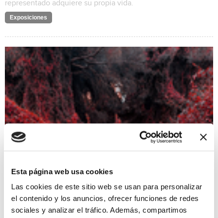
representado adquiere su propia vida.
Exposiciones
Esta página web usa cookies
Las cookies de este sitio web se usan para personalizar
"Cuando duermen las tortugas" de Susana Galbis
el contenido y los anuncios, ofrecer funciones de redes
24/10/2025 al 30/11/2025
sociales y analizar el tráfico. Además, compartimos
VII FESTIVAL DE FOTOGRAFIA OJOS ROJOS Cuando