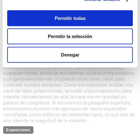
Permitir todas
"La intrusión" de Javier López
24/10/2025 al 30/11/2025
Permitir la selección
VII FESTIVAL DE FOTOGRAFÍA OJOS ROJOS El 3 de marzo
de 2008, una nave espacial alienígena de enormes
Denegar
proporciones aterrizó en un solar en una ciudad del norte de
España. Esta nave transportaba miles de invasores
extraterrestres que, gracias a su capacidad para adoptar
cualquier forma, ahora se encuentran ocultos entre nosotros,
y progresivamente van ocupando posiciones clave para
controlar nuestra sociedad. Como era imposible ocultar una
nave de tales proporciones, se urdió una conspiración para
intentar convencernos de que la nave era en realidad un
palacio de congresos. Si recorremos la geografía española,
encontramos muchos más ejemplos de naves espaciales
camufladas como edificios de diferentes tipos, lo que nos da
una idea de la magnitud de la invasión.
Exposiciones