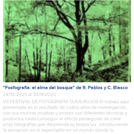
"Fosfografía: el alma del bosque" de R. Pablos y C. Blasco
24/10/2025 al 30/11/2025
VII FESTIVAL DE FOTOGRAFÍA OJOS ROJOS El trabajo aquí
presentado es el resultado de cuatro años de investigación,
con sus muchas pruebas y errores con diferentes técnicas y
productos hasta conseguir el efecto perseguido de crear
unas fotografías que desprenda su propia luz, introduciendo
la sensación en el espectador en un mundo donde lo