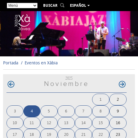
BUSCAR
ESPAÑOL
VALENCIÀ
ENGLISH
FRANÇAIS
DEUTSCH
РУССКИЙ
Portada
Eventos en Xàbia
2025
Noviembre
1
2
3
4
5
6
7
8
9
10
11
12
13
14
15
16
17
18
19
20
21
22
23