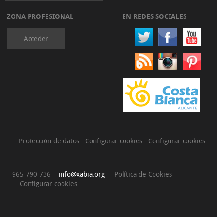
ZONA PROFESIONAL
EN REDES SOCIALES
Acceder
Protección de datos
·
Configurar cookies
·
Configurar cookies
965 790 736
info@xabia.org
Política de Cookies
Configurar cookies