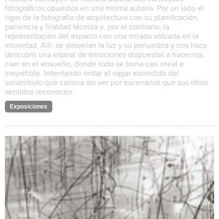
fotográficos opuestos en una misma autoría. Por un lado el
rigor de la fotografía de arquitectura con su planificación,
paciencia y frialdad técnica y, por el contrario, la
representación del espacio con una mirada volcada en la
intimidad. Allí, se desvelan la luz y su penumbra y nos hace
descubrir una espiral de emociones dispuestas a hacernos
caer en el ensueño, donde todo se torna casi irreal e
irrepetible. Intentando imitar el vagar escindido del
sonámbulo que camina sin ver por escenarios que sus otros
sentidos reconocen.
Exposiciones