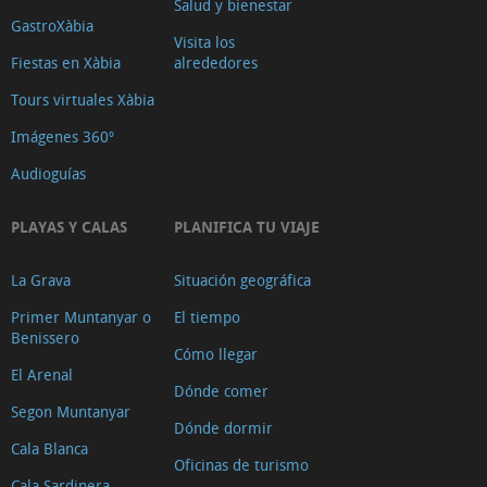
Salud y bienestar
GastroXàbia
Visita los
Fiestas en Xàbia
alrededores
Tours virtuales Xàbia
Imágenes 360º
Audioguías
PLAYAS Y CALAS
PLANIFICA TU VIAJE
La Grava
Situación geográfica
Primer Muntanyar o
El tiempo
Benissero
Cómo llegar
El Arenal
Dónde comer
Segon Muntanyar
Dónde dormir
Cala Blanca
Oficinas de turismo
Cala Sardinera