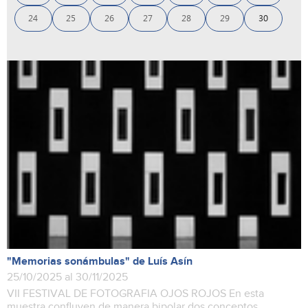
24
25
26
27
28
29
30
"Memorias sonámbulas" de Luís Asín
25/10/2025 al 30/11/2025
VII FESTIVAL DE FOTOGRAFIA OJOS ROJOS En esta
muestra confluyen de manera bipolar dos conceptos