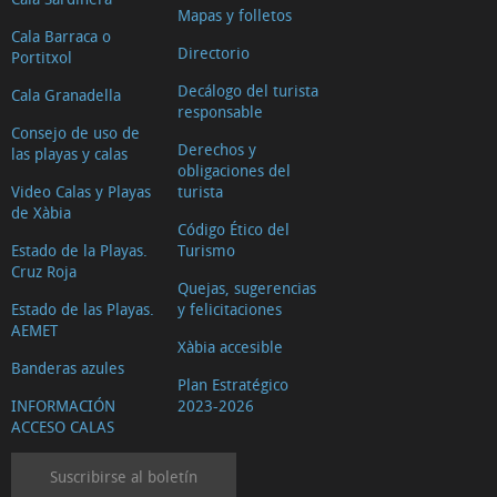
Mapas y folletos
Cala Barraca o
Directorio
Portitxol
Decálogo del turista
Cala Granadella
responsable
Consejo de uso de
Derechos y
las playas y calas
obligaciones del
Video Calas y Playas
turista
de Xàbia
Código Ético del
Estado de la Playas.
Turismo
Cruz Roja
Quejas, sugerencias
Estado de las Playas.
y felicitaciones
AEMET
Xàbia accesible
Banderas azules
Plan Estratégico
INFORMACIÓN
2023-2026
ACCESO CALAS
Suscribirse al boletín