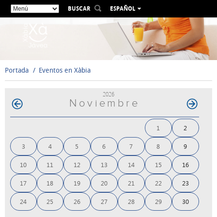
BUSCAR
ESPAÑOL
VALENCIÀ
ENGLISH
FRANÇAIS
DEUTSCH
Portada
Eventos en Xàbia
РУССКИЙ
2026
Noviembre
1
2
3
4
5
6
7
8
9
10
11
12
13
14
15
16
17
18
19
20
21
22
23
24
25
26
27
28
29
30