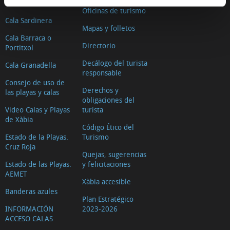
Cala Blanca
Oficinas de turismo
Cala Sardinera
Mapas y folletos
Cala Barraca o
Directorio
Portitxol
Decálogo del turista
Cala Granadella
responsable
Consejo de uso de
Derechos y
las playas y calas
obligaciones del
Video Calas y Playas
turista
de Xàbia
Código Ético del
Estado de la Playas.
Turismo
Cruz Roja
Quejas, sugerencias
Estado de las Playas.
y felicitaciones
AEMET
Xàbia accesible
Banderas azules
Plan Estratégico
INFORMACIÓN
2023-2026
ACCESO CALAS