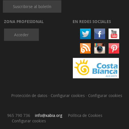
Suscribirse al boletín
ZONA PROFESIONAL
EN REDES SOCIALES
Acceder
Protección de datos
·
Configurar cookies
·
Configurar cookies
965 790 736
info@xabia.org
Política de Cookies
Configurar cookies