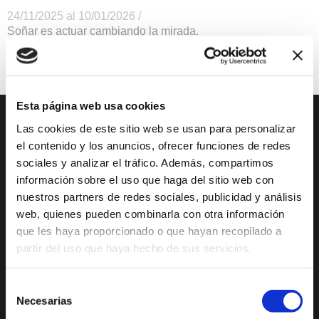
24/11/2025 al 10/01/2026 /
Soñar es actuar cambiando la mirada.
Exposiciones
Esta página web usa cookies
Las cookies de este sitio web se usan para personalizar
DESCUBRE XÀBIA
QUÉ HACER
el contenido y los anuncios, ofrecer funciones de redes
sociales y analizar el tráfico. Además, compartimos
Mirador Virtual
Eventos todo el año
información sobre el uso que haga del sitio web con
Cultura y Patrimonio
Camino del Alba
nuestros partners de redes sociales, publicidad y análisis
web, quienes pueden combinarla con otra información
Paseo por Xàbia
Actividades
Histórica
deportivas
que les haya proporcionado o que hayan recopilado a
partir del uso que haya hecho de sus servicios.
El Port de Xàbia,
Ruta del Arte
Duanes de la Mar
Con niños
Selección
Playa del Arenal
Necesarias
De compras
de
Miradores