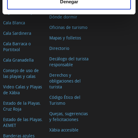
El Arenal
Denegar
Dónde comer
Segon Muntanyar
Dónde dormir
Cala Blanca
Oficinas de turismo
Cala Sardinera
Mapas y folletos
Cala Barraca o
Directorio
Portitxol
Decálogo del turista
Cala Granadella
responsable
Consejo de uso de
Derechos y
las playas y calas
obligaciones del
Video Calas y Playas
turista
de Xàbia
Código Ético del
Estado de la Playas.
Turismo
Cruz Roja
Quejas, sugerencias
Estado de las Playas.
y felicitaciones
AEMET
Xàbia accesible
Banderas azules