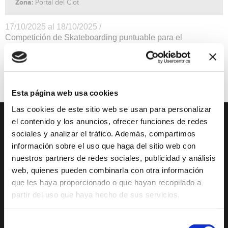
Zona:
Portal del Clot
17/10/2025 al 18/10/2025 /
Competición de Skateboarding puntuable para el
Campeonato autómico de la Comunidad Valenciana. Más
información y horarios www.xabiajove.com
Ocio
gratis
Esta página web usa cookies
Las cookies de este sitio web se usan para personalizar
el contenido y los anuncios, ofrecer funciones de redes
DESCUBRE XÀBIA
QUÉ HACER
sociales y analizar el tráfico. Además, compartimos
información sobre el uso que haga del sitio web con
Mirador Virtual
Eventos todo el año
nuestros partners de redes sociales, publicidad y análisis
web, quienes pueden combinarla con otra información
Cultura y Patrimonio
Camino del Alba
que les haya proporcionado o que hayan recopilado a
Paseo por Xàbia
Actividades
partir del uso que haya hecho de sus servicios.
Histórica
deportivas
El Port de Xàbia,
Ruta del Arte
Selección
Duanes de la Mar