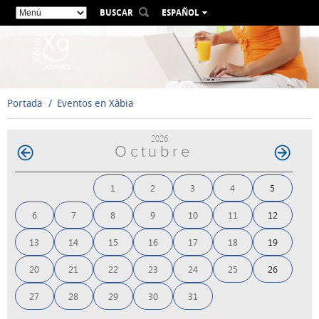
BUSCAR
ESPAÑOL
VALENCIÀ
ENGLISH
FRANÇAIS
DEUTSCH
Portada
Eventos en Xàbia
РУССКИЙ
2026
Octubre
1
2
3
4
5
6
7
8
9
10
11
12
13
14
15
16
17
18
19
20
21
22
23
24
25
26
27
28
29
30
31