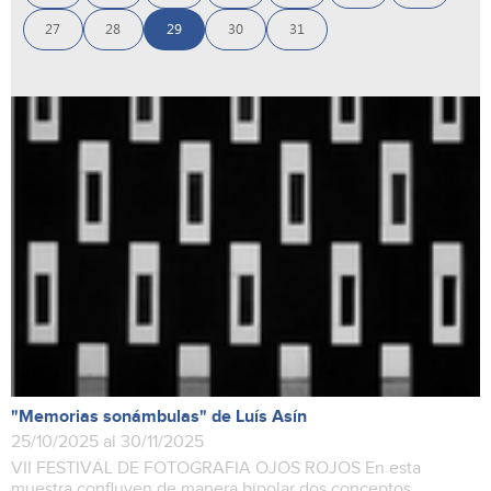
27
28
29
30
31
"Memorias sonámbulas" de Luís Asín
25/10/2025 al 30/11/2025
VII FESTIVAL DE FOTOGRAFIA OJOS ROJOS En esta
muestra confluyen de manera bipolar dos conceptos