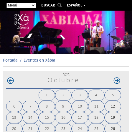
BUSCAR
ESPAÑOL
VALENCIÀ
ENGLISH
FRANÇAIS
DEUTSCH
РУССКИЙ
Portada
Eventos en Xàbia
2025
Octubre
1
2
3
4
5
6
7
8
9
10
11
12
13
14
15
16
17
18
19
20
21
22
23
24
25
26