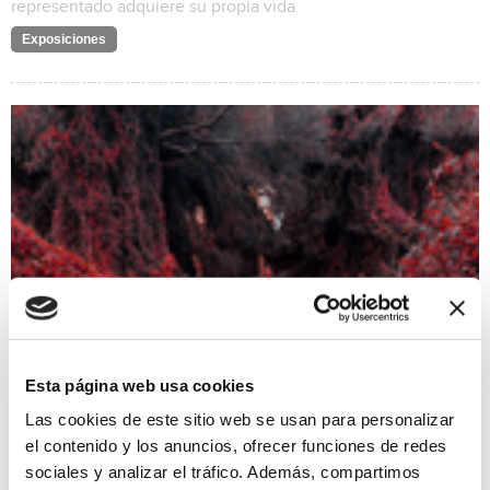
representado adquiere su propia vida.
Exposiciones
Esta página web usa cookies
Las cookies de este sitio web se usan para personalizar
"Cuando duermen las tortugas" de Susana Galbis
el contenido y los anuncios, ofrecer funciones de redes
24/10/2025 al 30/11/2025
sociales y analizar el tráfico. Además, compartimos
VII FESTIVAL DE FOTOGRAFIA OJOS ROJOS Cuando