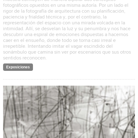
fotográficos opuestos en una misma autoría. Por un lado el
rigor de la fotografía de arquitectura con su planificación,
paciencia y frialdad técnica y, por el contrario, la
representación del espacio con una mirada volcada en la
intimidad. Allí, se desvelan la luz y su penumbra y nos hace
descubrir una espiral de emociones dispuestas a hacernos
caer en el ensueño, donde todo se torna casi irreal e
irrepetible. Intentando imitar el vagar escindido del
sonámbulo que camina sin ver por escenarios que sus otros
sentidos reconocen.
Exposiciones