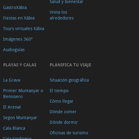
Salud y bienestar
GastroXàbia
Visita los
Fiestas en Xàbia
alrededores
Tours virtuales Xàbia
Imágenes 360º
Audioguías
PLAYAS Y CALAS
PLANIFICA TU VIAJE
La Grava
Situación geográfica
Primer Muntanyar o
El tiempo
Benissero
Cómo llegar
El Arenal
Dónde comer
Segon Muntanyar
Dónde dormir
Cala Blanca
Oficinas de turismo
Cala Sardinera