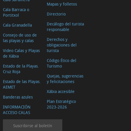
Mapas y folletos
Cala Barraca o
Directorio
Portitxol
Decálogo del turista
Cala Granadella
responsable
Consejo de uso de
Derechos y
las playas y calas
obligaciones del
Video Calas y Playas
turista
de Xàbia
Código Ético del
Estado de la Playas.
Turismo
Cruz Roja
Quejas, sugerencias
Estado de las Playas.
y felicitaciones
AEMET
Xàbia accesible
Banderas azules
Plan Estratégico
INFORMACIÓN
2023-2026
ACCESO CALAS
Suscribirse al boletín