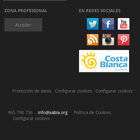
ZONA PROFESIONAL
EN REDES SOCIALES
Acceder
Protección de datos
·
Configurar cookies
·
Configurar cookies
965 790 736
info@xabia.org
Política de Cookies
Configurar cookies