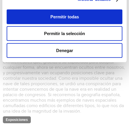
Permitir todas
"La intrusión" de Javier López
24/10/2025 al 30/11/2025
Permitir la selección
VII FESTIVAL DE FOTOGRAFÍA OJOS ROJOS El 3 de marzo
de 2008, una nave espacial alienígena de enormes
Denegar
proporciones aterrizó en un solar en una ciudad del norte de
España. Esta nave transportaba miles de invasores
extraterrestres que, gracias a su capacidad para adoptar
cualquier forma, ahora se encuentran ocultos entre nosotros,
y progresivamente van ocupando posiciones clave para
controlar nuestra sociedad. Como era imposible ocultar una
nave de tales proporciones, se urdió una conspiración para
intentar convencernos de que la nave era en realidad un
palacio de congresos. Si recorremos la geografía española,
encontramos muchos más ejemplos de naves espaciales
camufladas como edificios de diferentes tipos, lo que nos da
una idea de la magnitud de la invasión.
Exposiciones