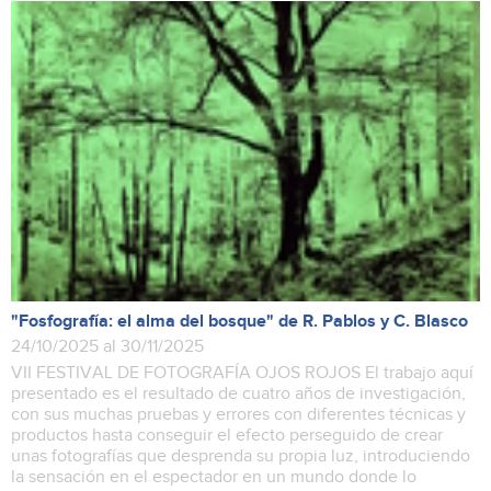
"Fosfografía: el alma del bosque" de R. Pablos y C. Blasco
24/10/2025 al 30/11/2025
VII FESTIVAL DE FOTOGRAFÍA OJOS ROJOS El trabajo aquí
presentado es el resultado de cuatro años de investigación,
con sus muchas pruebas y errores con diferentes técnicas y
productos hasta conseguir el efecto perseguido de crear
unas fotografías que desprenda su propia luz, introduciendo
la sensación en el espectador en un mundo donde lo