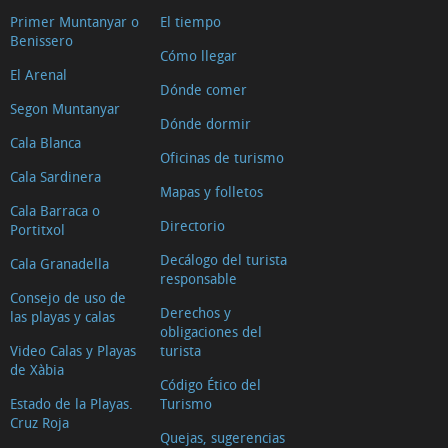
Primer Muntanyar o
El tiempo
Benissero
Cómo llegar
El Arenal
Dónde comer
Segon Muntanyar
Dónde dormir
Cala Blanca
Oficinas de turismo
Cala Sardinera
Mapas y folletos
Cala Barraca o
Directorio
Portitxol
Decálogo del turista
Cala Granadella
responsable
Consejo de uso de
Derechos y
las playas y calas
obligaciones del
Video Calas y Playas
turista
de Xàbia
Código Ético del
Estado de la Playas.
Turismo
Cruz Roja
Quejas, sugerencias