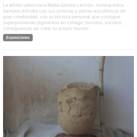
La artista valenciana Marta Gómez-Lechón, ilumina estos
tiempos difíciles con sus pinturas y piezas escultóricas de
gran creatividad, con su técnica personal que consigue
superponiendo pigmentos en collage, bocetos, escritos...
consiguiendo así crear su própio mundo.
Exposiciones