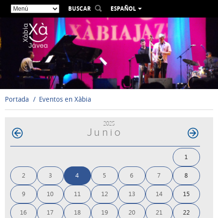
BUSCAR
ESPAÑOL
VALENCIÀ
ENGLISH
FRANÇAIS
DEUTSCH
РУССКИЙ
Portada
Eventos en Xàbia
2025
Junio
1
2
3
4
5
6
7
8
9
10
11
12
13
14
15
16
17
18
19
20
21
22