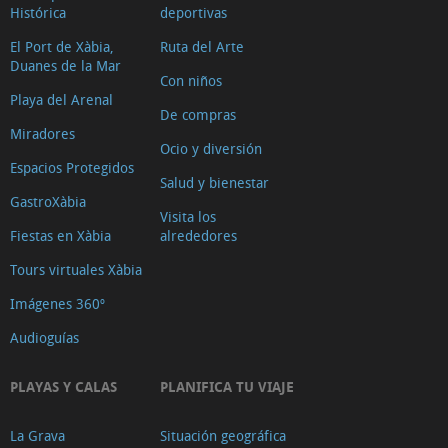
Histórica
deportivas
El Port de Xàbia,
Ruta del Arte
Duanes de la Mar
Con niños
Playa del Arenal
De compras
Miradores
Ocio y diversión
Espacios Protegidos
Salud y bienestar
GastroXàbia
Visita los
Fiestas en Xàbia
alrededores
Tours virtuales Xàbia
Imágenes 360º
Audioguías
PLAYAS Y CALAS
PLANIFICA TU VIAJE
La Grava
Situación geográfica