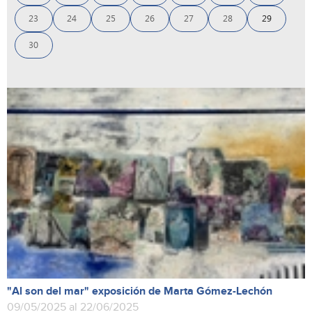
23
24
25
26
27
28
29
30
"Al son del mar" exposición de Marta Gómez-Lechón
09/05/2025 al 22/06/2025