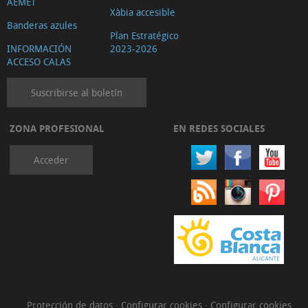
AEMET
Xàbia accesible
Banderas azules
Plan Estratégico
INFORMACIÓN
2023-2026
ACCESO CALAS
Suscribirse al boletín
ZONA PROFESIONAL
EN REDES SOCIALES
Acceder
Protección de datos
·
Configurar cookies
·
Configurar cookies