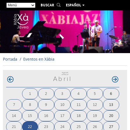
BUSCAR
ESPAÑOL
VALENCIÀ
ENGLISH
FRANÇAIS
DEUTSCH
РУССКИЙ
Portada
Eventos en Xàbia
2025
Abril
1
2
3
4
5
6
7
8
9
10
11
12
13
14
15
16
17
18
19
20
21
22
23
24
25
26
27