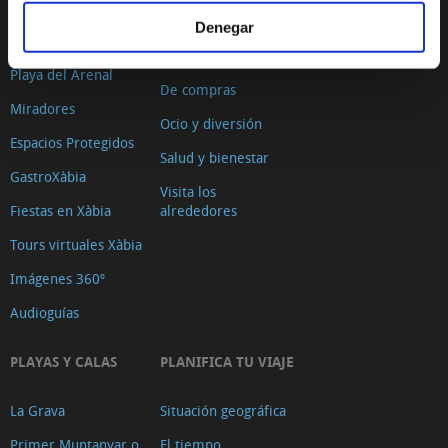
El Port de Xàbia,
Ruta del Arte
Denegar
Duanes de la Mar
Con niños
Playa del Arenal
De compras
Miradores
Ocio y diversión
Espacios Protegidos
Salud y bienestar
GastroXàbia
Visita los
Fiestas en Xàbia
alrededores
Tours virtuales Xàbia
Imágenes 360º
Audioguías
PLAYAS Y CALAS
PLANIFICA TU VIAJE
La Grava
Situación geográfica
Primer Muntanyar o
El tiempo