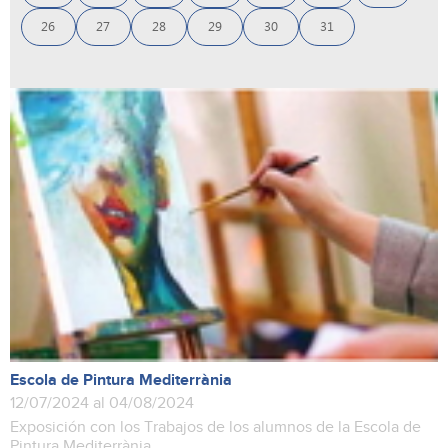
26
27
28
29
30
31
Escola de Pintura Mediterrània
12/07/2024 al 04/08/2024
Exposición con los Trabajos de los alumnos de la Escola de
Pintura Mediterrània