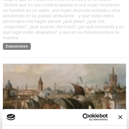
Quiere que en sus cuadros aparezca una mujer limpiando,
un hombre en un salón, una mujer desnuda sentada u otra
vendiendo en su puesto ambulante… y que todos estos
personajes nos hagan pensar ¿qué pasa?, ¿qué nos
preguntan?, ¿qué quieren decirnos?, ¿en qué momento y en
qué lugar están atrapados?, y que en su mirada perdure la
nuestra.
Exposiciones