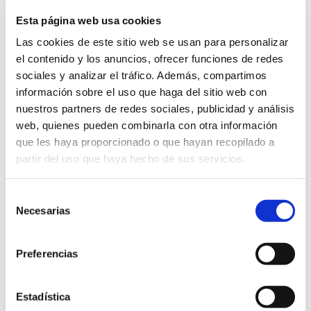
Esta página web usa cookies
Las cookies de este sitio web se usan para personalizar
Exposición "De temor i seda, les talaies de la costa"
el contenido y los anuncios, ofrecer funciones de redes
01/08/2024 al 29/09/2024
sociales y analizar el tráfico. Además, compartimos
Exposición simultanea en dos salas: - Museo Arqueológico
Soler Blasco - Biblioteca Centro Histórico
información sobre el uso que haga del sitio web con
nuestros partners de redes sociales, publicidad y análisis
Exposiciones
Precio Gratuito
web, quienes pueden combinarla con otra información
que les haya proporcionado o que hayan recopilado a
partir del uso que haya hecho de sus servicios.
Selección
Necesarias
de
consentimiento
Preferencias
Estadística