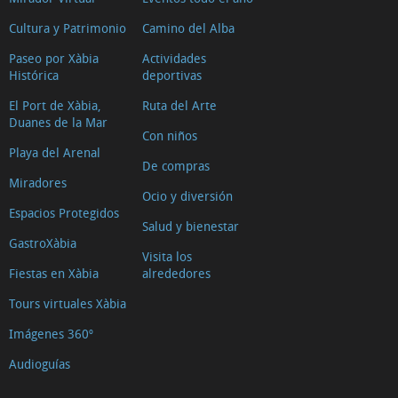
Cultura y Patrimonio
Camino del Alba
Paseo por Xàbia
Actividades
Histórica
deportivas
El Port de Xàbia,
Ruta del Arte
Duanes de la Mar
Con niños
Playa del Arenal
De compras
Miradores
Ocio y diversión
Espacios Protegidos
Salud y bienestar
GastroXàbia
Visita los
Fiestas en Xàbia
alrededores
Tours virtuales Xàbia
Imágenes 360º
Audioguías