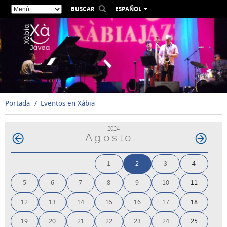
BUSCAR
ESPAÑOL
VALENCIÀ
ENGLISH
FRANÇAIS
DEUTSCH
РУССКИЙ
Portada
Eventos en Xàbia
2024
Agosto
1
2
3
4
5
6
7
8
9
10
11
12
13
14
15
16
17
18
19
20
21
22
23
24
25