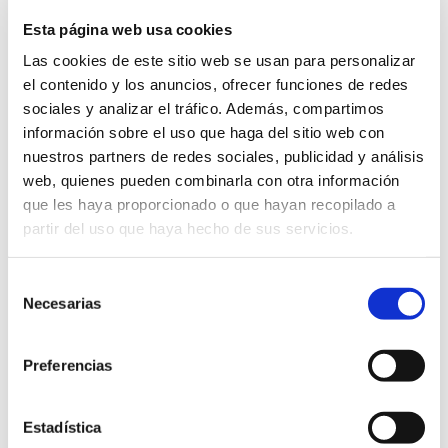
Esta página web usa cookies
Las cookies de este sitio web se usan para personalizar
Cine vora la Mar 2024: La vida padre
el contenido y los anuncios, ofrecer funciones de redes
30/07/2024
sociales y analizar el tráfico. Además, compartimos
España – 87’, Comedia No recomendado menores de 12 años
información sobre el uso que haga del sitio web con
Cines
gratis
nuestros partners de redes sociales, publicidad y análisis
web, quienes pueden combinarla con otra información
que les haya proporcionado o que hayan recopilado a
partir del uso que haya hecho de sus servicios.
Selección
Necesarias
de
consentimiento
Preferencias
Estadística