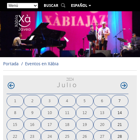
BUSCAR
ESPAÑOL
VALENCIÀ
ENGLISH
FRANÇAIS
DEUTSCH
РУССКИЙ
Portada
Eventos en Xàbia
2024
Julio
1
2
3
4
5
6
7
8
9
10
11
12
13
14
15
16
17
18
19
20
21
22
23
24
25
26
27
28