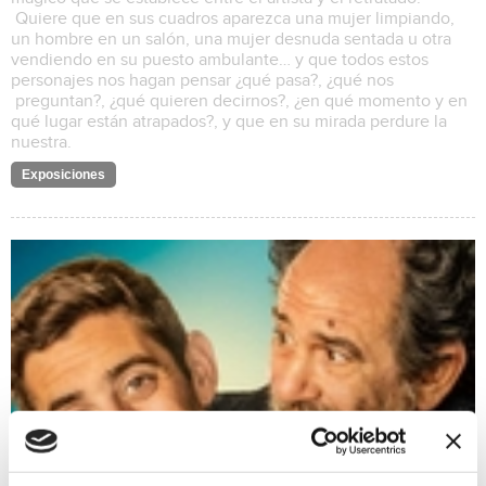
Quiere que en sus cuadros aparezca una mujer limpiando,
un hombre en un salón, una mujer desnuda sentada u otra
vendiendo en su puesto ambulante… y que todos estos
personajes nos hagan pensar ¿qué pasa?, ¿qué nos
preguntan?, ¿qué quieren decirnos?, ¿en qué momento y en
qué lugar están atrapados?, y que en su mirada perdure la
nuestra.
Exposiciones