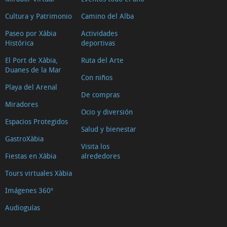
Cultura y Patrimonio
Camino del Alba
Paseo por Xàbia
Actividades
Histórica
deportivas
El Port de Xàbia,
Ruta del Arte
Duanes de la Mar
Con niños
Playa del Arenal
De compras
Miradores
Ocio y diversión
Espacios Protegidos
Salud y bienestar
GastroXàbia
Visita los
Fiestas en Xàbia
alrededores
Tours virtuales Xàbia
Imágenes 360º
Audioguías