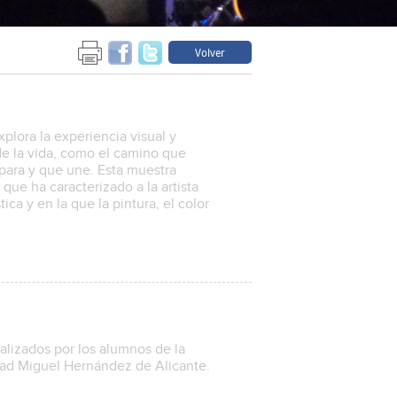
Volver
explora la experiencia visual y
de la vida, como el camino que
epara y que une. Esta muestra
 que ha caracterizado a la artista
ica y en la que la pintura, el color
ealizados por los alumnos de la
idad Miguel Hernández de Alicante.