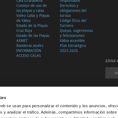
Cala Granadella
responsable
Consejo de uso de
Derechos y
las playas y calas
obligaciones del
Video Calas y Playas
turista
de Xàbia
Código Ético del
Estado de la Playas.
Turismo
Cruz Roja
Quejas, sugerencias
Estado de las Playas.
y felicitaciones
AEMET
Xàbia accesible
Banderas azules
Plan Estratégico
INFORMACIÓN
2023-2026
ACCESO CALAS
ZONA 
A
ies
web se usan para personalizar el contenido y los anuncios, ofrec
s y analizar el tráfico. Además, compartimos información sobre 