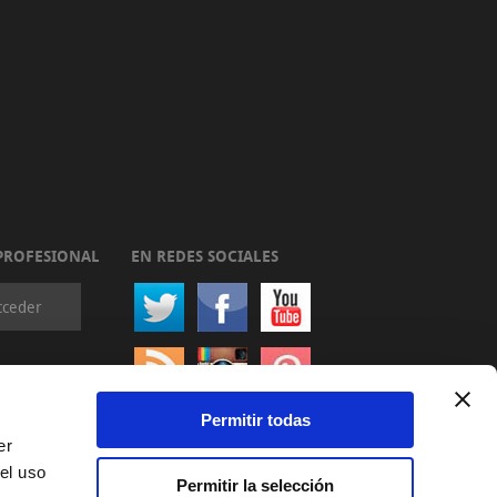
PROFESIONAL
EN REDES SOCIALES
cceder
Permitir todas
er
el uso
Permitir la selección