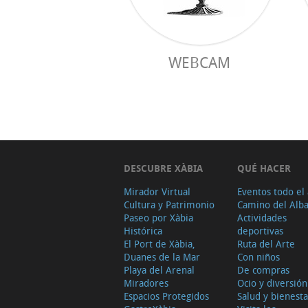
WEBCAM
DESCUBRE XÀBIA
QUÉ HACER
Mirador Virtual
Eventos todo el
Cultura y Patrimonio
Camino del Alb
Paseo por Xàbia
Actividades
Histórica
deportivas
El Port de Xàbia,
Ruta del Arte
Duanes de la Mar
Con niños
Playa del Arenal
De compras
Miradores
Ocio y diversión
Espacios Protegidos
Salud y bienesta