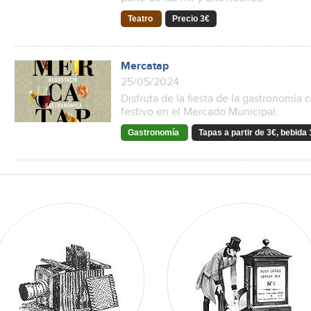
Teatro
Precio 3€
Mercatap
25/05/2024
Disfruta de la fiesta de la gastronomía
festivo en el Mercado Municipal.
Gastronomía
Tapas a partir de 3€, bebida