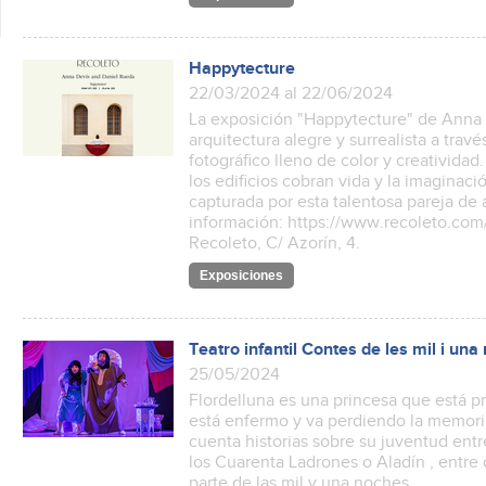
Happytecture
22/03/2024 al 22/06/2024
La exposición "Happytecture" de Anna 
arquitectura alegre y surrealista a travé
fotográfico lleno de color y creativi
los edificios cobran vida y la imagina
capturada por esta talentosa pareja de 
información: https://www.recoleto.com/
Recoleto, C/ Azorín, 4.
Exposiciones
Teatro infantil Contes de les mil i una 
25/05/2024
Flordelluna es una princesa que está p
está enfermo y va perdiendo la memoria
cuenta historias sobre su juventud ent
los Cuarenta Ladrones o Aladín , entr
parte de las mil y una noches.