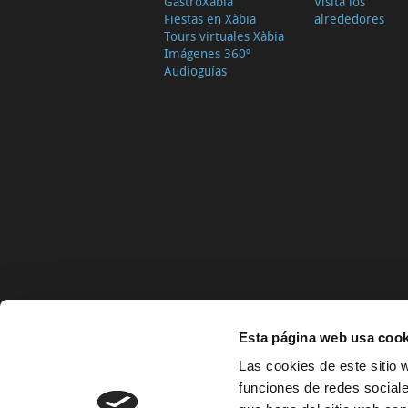
GastroXàbia
Visita los
Fiestas en Xàbia
alrededores
Tours virtuales Xàbia
Imágenes 360º
Audioguías
Esta página web usa cook
Las cookies de este sitio 
funciones de redes sociale