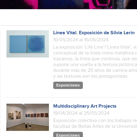
Línea Vital. Exposición de Silvia Lerin
10/05/2024 al 16/06/2024
La exposición ‘Life Line’/‘Linea Vital’, 
conceptual de la línea como metáfora 
trazamos, la linea que continúa, que s
supone una vuelta a la textura pictórica
durante más de 20 años de carrera artíst
y las texturas son los protagonistas.
Exposiciones
Multidisciplinary Art Projects
19/04/2024 al 25/05/2024
Exposición colectiva con los trabajos r
facultad de Bellas Artes de la Univers
Exposiciones