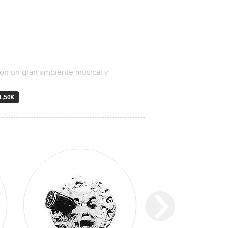
 con un gran ambiente musical y
 1,50€