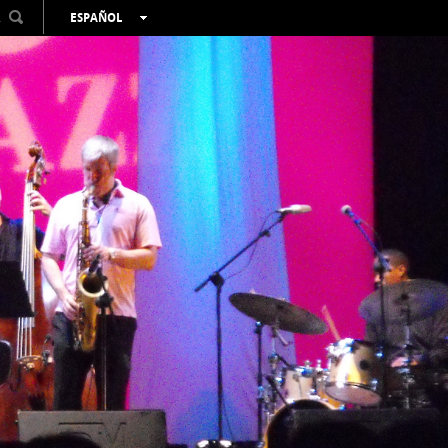
R
ESPAÑOL
VALENCIÀ
ENGLISH
FRANÇAIS
DEUTSCH
РУССКИЙ