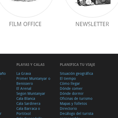
FILM OFFICE
NEWSLETTER
PLAYAS Y CALAS
PLANIFICA TU VIAJE
 año
La Grava
Situación geográfica
a
Primer Muntanyar o
El tiempo
Benissero
Cómo llegar
El Arenal
Dónde comer
Segon Muntanyar
Dónde dormir
Cala Blanca
Oficinas de turismo
Cala Sardinera
Mapas y folletos
Cala Barraca o
Directorio
r
Portitxol
Decálogo del turista