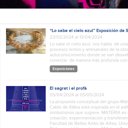
“Lo sabe el cielo azul” Exposición de
23/02/2024 al 13/04/2024
Lo sabe el cielo azul, nos habla de una
procesos lentos y artesanales de la ob
autoconocimiento donde se van desvel
conectar de manera más profunda con l
Exposiciones
El sagrat i el profà
05/04/2024 al 05/05/2024
La propuesta conceptual del grupo Mater
Cable de Xàbia está inspirada en el edi
simbolismos que sugiere. MATERIA es u
creación, experimentación y transferen
Facultad de Belles Artes de Altea, Un