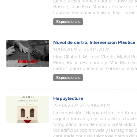
Elche, y está formado por M.ª José Z
Rostoll, Juan Fco. Martínez Gómez de
Lourdes Santamaría Blasco, Elia Torrecil
Exposiciones
Núvol de cartró: Intervención Plásti
14/03/2024 al 30/04/2024
Fina Gilabert, M. José Cholbi, Mariví P
Piero, Blanca Hernando y Mari Marí ex
cartró" para concienciar sobre los enva
Exposiciones
Happytecture
22/03/2024 al 22/06/2024
La exposición "Happytecture" de Anna 
arquitectura alegre y surrealista a travé
fotográfico lleno de color y creativi
los edificios cobran vida y la imagina
capturada por esta talentosa pareja de 