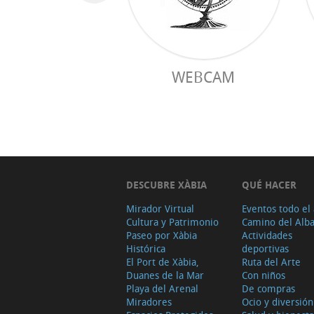
WEBCAM
DESCUBRE XÀBIA
QUÉ HACER
Mirador Virtual
Eventos todo el
Cultura y Patrimonio
Camino del Alb
Paseo por Xàbia
Actividades
Histórica
deportivas
El Port de Xàbia,
Ruta del Arte
Duanes de la Mar
Con niños
Playa del Arenal
De compras
Miradores
Ocio y diversión