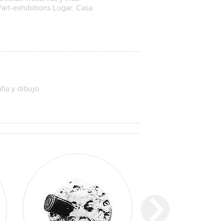
art-exhibitions Lugar: Casa
fía y dibujo.