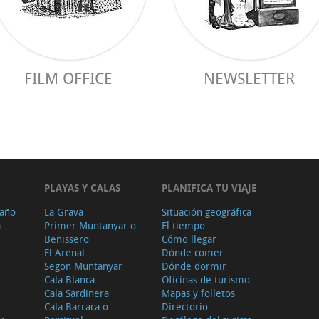
FILM OFFICE
NEWSLETTER
PLAYAS Y CALAS
PLANIFICA TU VIAJE
 año
La Grava
Situación geográfica
a
Primer Muntanyar o
El tiempo
Benissero
Cómo llegar
El Arenal
Dónde comer
Segon Muntanyar
Dónde dormir
Cala Blanca
Oficinas de turismo
Cala Sardinera
Mapas y folletos
Cala Barraca o
Directorio