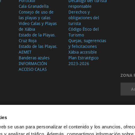
r
Portitxol
Decálogo del turista
Cala Granadella
responsable
Consejo de uso de
Derechos y
las playas y calas
obligaciones del
Video Calas y Playas
turista
de Xàbia
Código Ético del
Estado de la Playas.
Turismo
Cruz Roja
Quejas, sugerencias
Estado de las Playas.
y felicitaciones
AEMET
Xàbia accesible
Banderas azules
Plan Estratégico
INFORMACIÓN
2023-2026
ACCESO CALAS
ZONA 
A
ies
web se usan para personalizar el contenido y los anuncios, ofrec
s y analizar el tráfico. Además, compartimos información sobre 