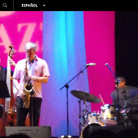
R
ESPAÑOL
VALENCIÀ
ENGLISH
FRANÇAIS
DEUTSCH
РУССКИЙ