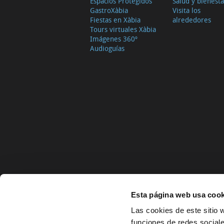
Espacios Protegidos
Salud y bienesta
GastroXàbia
Visita los
Fiestas en Xàbia
alrededores
Tours virtuales Xàbia
Imágenes 360º
Audioguías
Esta página web usa cook
Las cookies de este sitio 
funciones de redes sociale