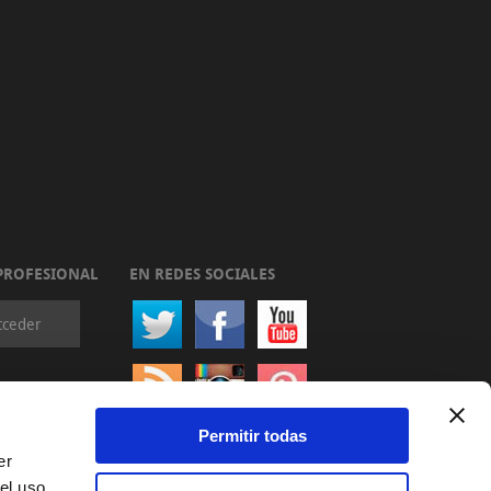
PROFESIONAL
EN REDES SOCIALES
cceder
Permitir todas
er
el uso