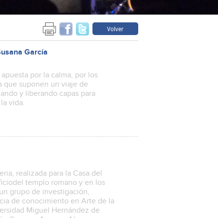
Volver
 Susana García
 apuesta por la calma, por los
ra que suponen un viaje de
ando y liberando capas para
a vida.
ia, realizada para la Casa del
ficiodel templo romano y en los
n grupo de investigación,
cia de conocimiento en Arte de la
iversidad Miguel Hernández de