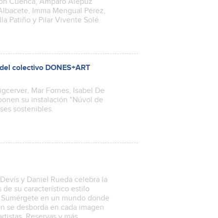
anón Cuenca, Amparo Alepuz
 Albacete, Imma Mengual Pérez,
la Patiño y Pilar Vivente Solé
ca del colectivo DONES+ART
uigcerver, Mar Fornes, Isabel De
ponen su instalación "Núvol de
ses sostenibles.
Devís y Daniel Rueda celebra la
s de su característico estilo
dad. Sumérgete en un mundo donde
ción se desborda en cada imagen
artistas. Reservas y más