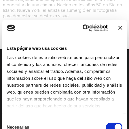
monocular de una cámara. Nacido en los años 50 en Staten
Island, Nueva York, el artista se sumergió en la fotografía
para demostrar su destreza visual.
Exposiciones
Esta página web usa cookies
Las cookies de este sitio web se usan para personalizar
el contenido y los anuncios, ofrecer funciones de redes
DESCUBRE XÀBIA
QUÉ HACER
sociales y analizar el tráfico. Además, compartimos
información sobre el uso que haga del sitio web con
Mirador Virtual
Eventos todo el año
nuestros partners de redes sociales, publicidad y análisis
Cultura y Patrimonio
Camino del Alba
web, quienes pueden combinarla con otra información
Paseo por Xàbia
Actividades
que les haya proporcionado o que hayan recopilado a
Histórica
deportivas
partir del uso que haya hecho de sus servicios.
El Port de Xàbia,
Ruta del Arte
Duanes de la Mar
Selección
Con niños
Necesarias
de