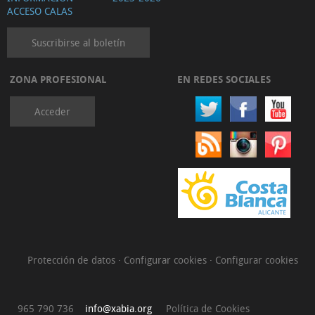
ACCESO CALAS
Suscribirse al boletín
ZONA PROFESIONAL
EN REDES SOCIALES
Acceder
Protección de datos
·
Configurar cookies
·
Configurar cookies
965 790 736
info@xabia.org
Política de Cookies