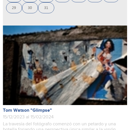
29
30
31
Tom Watson "Glimpse"
15/12/2023 al 15/02/2024
La travesía del fotógrafo comenzó con un petardo y una
botella forjando una perspectiva única similar a la visión