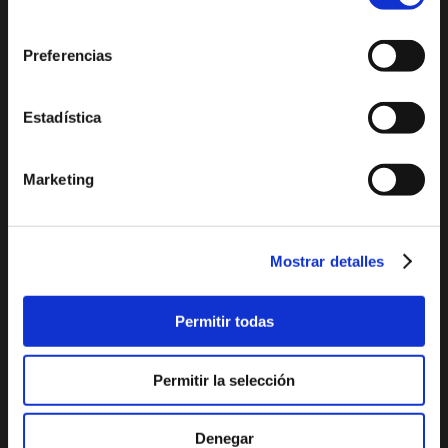
Playa del Arenal
De compras
consentimiento
Miradores
Ocio y diversión
Preferencias
Espacios Protegidos
Salud y bienestar
GastroXàbia
Visita los
Estadística
Fiestas en Xàbia
alrededores
Tours virtuales Xàbia
Marketing
Imágenes 360º
Audioguías
Mostrar detalles
PLAYAS Y CALAS
PLANIFICA TU VIAJE
Permitir todas
La Grava
Situación geográfica
Primer Muntanyar o
El tiempo
Permitir la selección
Benissero
Cómo llegar
El Arenal
Dónde comer
Denegar