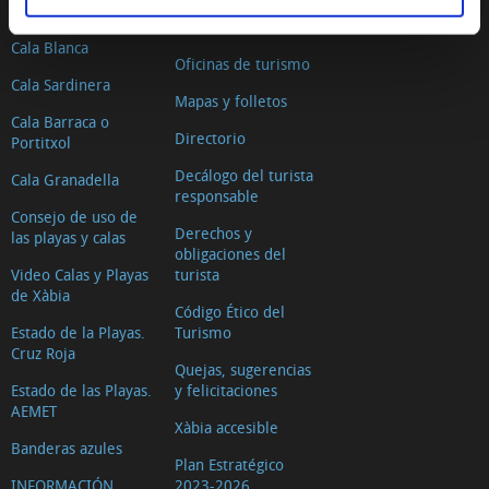
Segon Muntanyar
Dónde dormir
Cala Blanca
Oficinas de turismo
Cala Sardinera
Mapas y folletos
Cala Barraca o
Directorio
Portitxol
Decálogo del turista
Cala Granadella
responsable
Consejo de uso de
Derechos y
las playas y calas
obligaciones del
Video Calas y Playas
turista
de Xàbia
Código Ético del
Estado de la Playas.
Turismo
Cruz Roja
Quejas, sugerencias
Estado de las Playas.
y felicitaciones
AEMET
Xàbia accesible
Banderas azules
Plan Estratégico
INFORMACIÓN
2023-2026