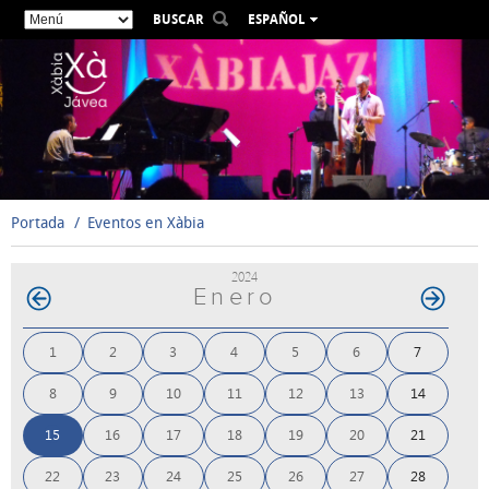
BUSCAR
ESPAÑOL
VALENCIÀ
ENGLISH
FRANÇAIS
DEUTSCH
РУССКИЙ
Portada
Eventos en Xàbia
2024
Enero
1
2
3
4
5
6
7
8
9
10
11
12
13
14
15
16
17
18
19
20
21
22
23
24
25
26
27
28