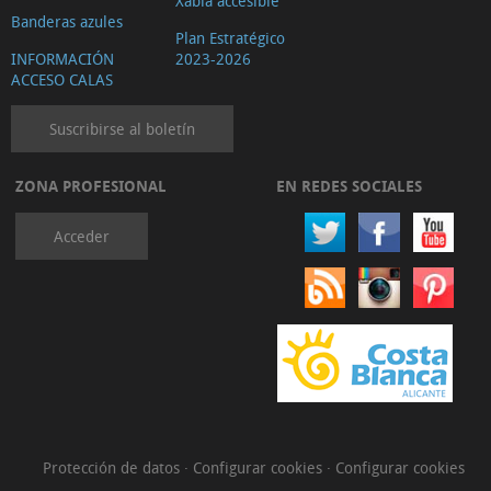
Xàbia accesible
Banderas azules
Plan Estratégico
INFORMACIÓN
2023-2026
ACCESO CALAS
Suscribirse al boletín
ZONA PROFESIONAL
EN REDES SOCIALES
Acceder
Protección de datos
·
Configurar cookies
·
Configurar cookies