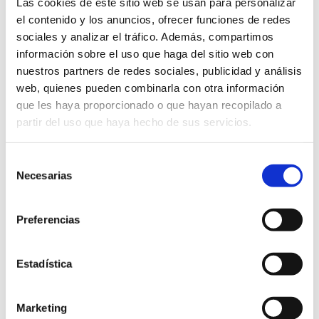
Las cookies de este sitio web se usan para personalizar
Exposición con los trabajos de los alumnos de la Escola
el contenido y los anuncios, ofrecer funciones de redes
Municipal de Plàstica Experimental A. Vives de Gata.
sociales y analizar el tráfico. Además, compartimos
Exposiciones
información sobre el uso que haga del sitio web con
nuestros partners de redes sociales, publicidad y análisis
web, quienes pueden combinarla con otra información
que les haya proporcionado o que hayan recopilado a
partir del uso que haya hecho de sus servicios.
Selección
Necesarias
de
consentimiento
Preferencias
Estadística
Relax
Marketing
13/10/2023 al 15/12/2023