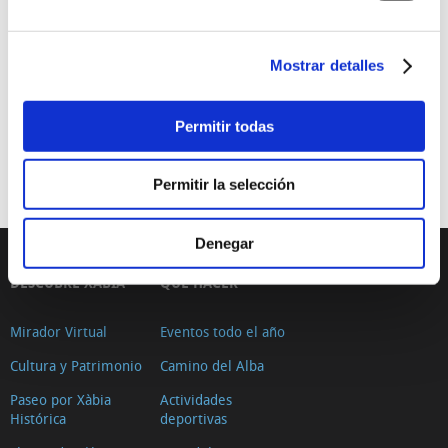
Bajo el título de Relax , la pintura de Antonio Abellán es un
canto a la vida, una reflexión sobre todos nosotros,
empeñados en la búsqueda de la felicidad. Obras que
Mostrar detalles
exploran sobre la comunicación desde dentro y hacia fuera
de sí mismas y que no están desprovistas de una mirada
crítica.
Permitir todas
Exposiciones
Permitir la selección
Denegar
DESCUBRE XÀBIA
QUÉ HACER
Mirador Virtual
Eventos todo el año
Cultura y Patrimonio
Camino del Alba
Paseo por Xàbia
Actividades
Histórica
deportivas