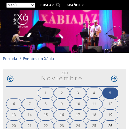
BUSCAR
ESPAÑOL
VALENCIÀ
ENGLISH
FRANÇAIS
DEUTSCH
РУССКИЙ
Portada
Eventos en Xàbia
2023
Noviembre
1
2
3
4
5
6
7
8
9
10
11
12
13
14
15
16
17
18
19
20
21
22
23
24
25
26