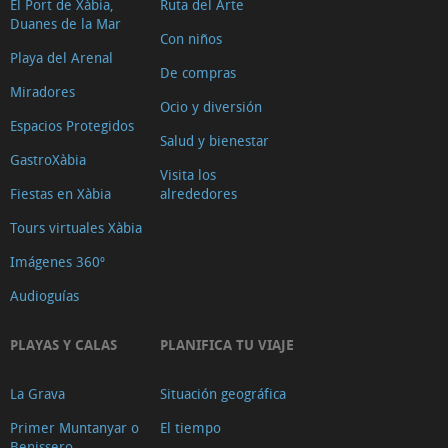
El Port de Xàbia,
Ruta del Arte
Duanes de la Mar
Con niños
Playa del Arenal
De compras
Miradores
Ocio y diversión
Espacios Protegidos
Salud y bienestar
GastroXàbia
Visita los
Fiestas en Xàbia
alrededores
Tours virtuales Xàbia
Imágenes 360º
Audioguías
PLAYAS Y CALAS
PLANIFICA TU VIAJE
La Grava
Situación geográfica
Primer Muntanyar o
El tiempo
Benissero