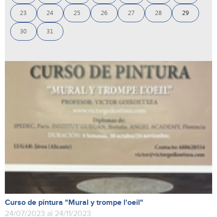
23
24
25
26
27
28
29
30
31
Curso de pintura "Mural y trompe l'oeil"
24/07/2023 al 24/11/2023