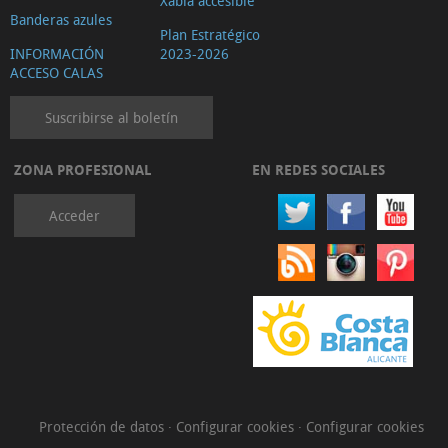
Xàbia accesible
Banderas azules
Plan Estratégico
INFORMACIÓN
2023-2026
ACCESO CALAS
Suscribirse al boletín
ZONA PROFESIONAL
EN REDES SOCIALES
Acceder
Protección de datos
·
Configurar cookies
·
Configurar cookies