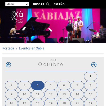
BUSCAR
ESPAÑOL
VALENCIÀ
ENGLISH
FRANÇAIS
DEUTSCH
РУССКИЙ
Portada
Eventos en Xàbia
2023
Octubre
1
2
3
4
5
6
7
8
9
10
11
12
13
14
15
16
17
18
19
20
21
22