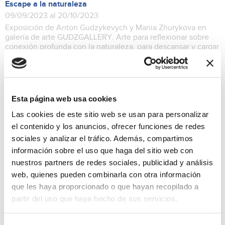
Escape a la naturaleza
09/09/2023 al 20/10/2023
Exposición de Anton Gudzykevych y Mariia Zhurykova en
galería de arte GUDZGALLERY. Arte para reflexionar sobre
conexión profunda con la naturaleza, para descansar y cargar
las pilas, arte para mirar alrededor tranquilamente y escuchar
lo de dentro.
Exposiciones
Esta página web usa cookies
Las cookies de este sitio web se usan para personalizar
el contenido y los anuncios, ofrecer funciones de redes
sociales y analizar el tráfico. Además, compartimos
información sobre el uso que haga del sitio web con
nuestros partners de redes sociales, publicidad y análisis
web, quienes pueden combinarla con otra información
que les haya proporcionado o que hayan recopilado a
partir del uso que haya hecho de sus servicios.