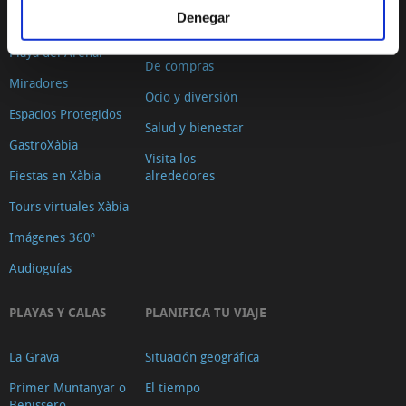
El Port de Xàbia,
Ruta del Arte
Denegar
Duanes de la Mar
Con niños
Playa del Arenal
De compras
Miradores
Ocio y diversión
Espacios Protegidos
Salud y bienestar
GastroXàbia
Visita los
Fiestas en Xàbia
alrededores
Tours virtuales Xàbia
Imágenes 360º
Audioguías
PLAYAS Y CALAS
PLANIFICA TU VIAJE
La Grava
Situación geográfica
Primer Muntanyar o
El tiempo
Benissero