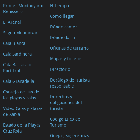
Primer Muntanyar o
El tiempo
Benissero
Cómo llegar
El Arenal
Dónde comer
Segon Muntanyar
Dónde dormir
Cala Blanca
Oficinas de turismo
Cala Sardinera
Mapas y folletos
Cala Barraca o
Directorio
Portitxol
Decálogo del turista
Cala Granadella
responsable
Consejo de uso de
Derechos y
las playas y calas
obligaciones del
Video Calas y Playas
turista
de Xàbia
Código Ético del
Estado de la Playas.
Turismo
Cruz Roja
Quejas, sugerencias