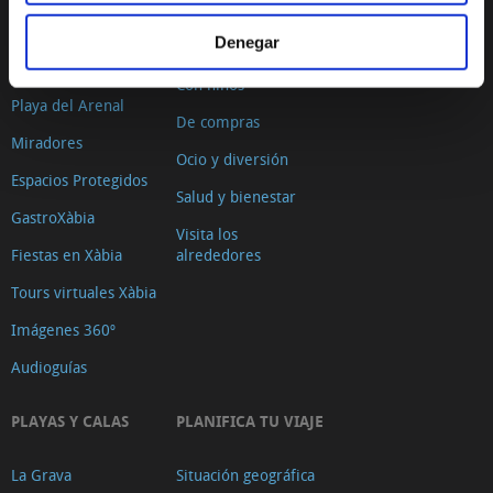
Histórica
deportivas
Denegar
El Port de Xàbia,
Ruta del Arte
Duanes de la Mar
Con niños
Playa del Arenal
De compras
Miradores
Ocio y diversión
Espacios Protegidos
Salud y bienestar
GastroXàbia
Visita los
Fiestas en Xàbia
alrededores
Tours virtuales Xàbia
Imágenes 360º
Audioguías
PLAYAS Y CALAS
PLANIFICA TU VIAJE
La Grava
Situación geográfica