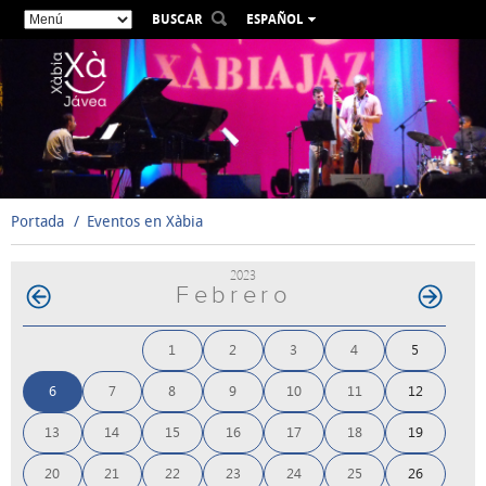
BUSCAR
ESPAÑOL
VALENCIÀ
ENGLISH
FRANÇAIS
DEUTSCH
РУССКИЙ
Portada
Eventos en Xàbia
2023
Febrero
1
2
3
4
5
6
7
8
9
10
11
12
13
14
15
16
17
18
19
20
21
22
23
24
25
26