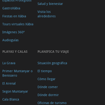
Espacios Protegidos
Salud y bienestar
GastroXàbia
Visita los
Fiestas en Xàbia
alrededores
Tours virtuales Xàbia
Imágenes 360º
Audioguías
PLAYAS Y CALAS
PLANIFICA TU VIAJE
La Grava
Situación geográfica
Primer Muntanyar o
El tiempo
Benissero
Cómo llegar
El Arenal
Dónde comer
Segon Muntanyar
Dónde dormir
Cala Blanca
Oficinas de turismo