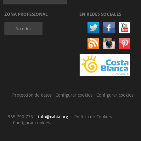
ZONA PROFESIONAL
EN REDES SOCIALES
Acceder
Protección de datos
·
Configurar cookies
·
Configurar cookies
965 790 736
info@xabia.org
Política de Cookies
Configurar cookies