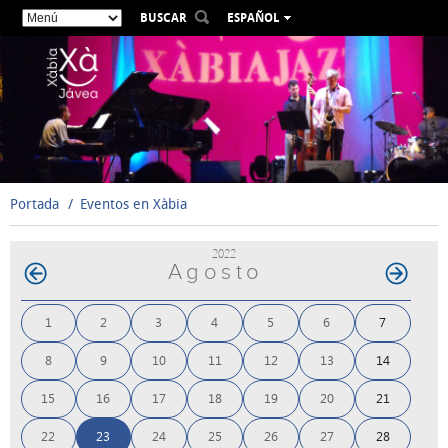
BUSCAR
ESPAÑOL
VALENCIÀ
ENGLISH
FRANÇAIS
DEUTSCH
РУССКИЙ
Portada
Eventos en Xàbia
2022
Agosto
1
2
3
4
5
6
7
8
9
10
11
12
13
14
15
16
17
18
19
20
21
22
23
24
25
26
27
28