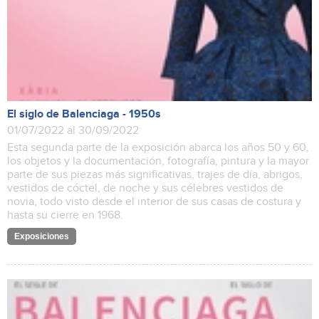
El siglo de Balenciaga - 1950s
01/07/2022 al 30/09/2022
Esta segunda parte de la exposición abarca los años 50 y 60,
los objetos y la documentación, fotografía, pintura y la mayor
parte de sus piezas más significativas, trajes de día, abrigos,
vestidos de cóctel, de noche y sus célebres vestidos de
novia, todo visto desde el interior de sus casas de costura y
hasta su cierre en 1968.
Exposiciones