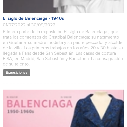
El siglo de Balenciaga - 1940s
01/07/2022 al 30/09/2022
Primera parte de la exposición El siglo de Balenciaga , que
trata los comienzos de Cristóbal Balenciaga; su nacimiento
en Guetaria, su madre modista y su padre pescador y alcalde
de la villa. Los primeros trabajos en los años 20 y 30 hasta su
llegada a París desde San Sebastián. Las casas de costura
EISA, en Madrid, San Sebastián y Barcelona. La consagración
de su talento.
Exposiciones