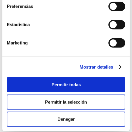
Exposiciones
Preferencias
Estadística
Marketing
Mostrar detalles
Permitir todas
Permitir la selección
Cine vora la mar: MARS ATTACKS!
23/08/2022
Denegar
(EEUU, 1996, ciéncia ficción, 106) No recomendada menores
de 7 años