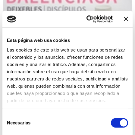
Esta página web usa cookies
Las cookies de este sitio web se usan para personalizar
el contenido y los anuncios, ofrecer funciones de redes
sociales y analizar el tráfico. Además, compartimos
El siglo de Balenciaga - Discípulos 1968-70s
información sobre el uso que haga del sitio web con
01/07/2022 al 30/09/2022
nuestros partners de redes sociales, publicidad y análisis
Tras el cierre de las casas de París, Barcelona, Madrid y la de
web, quienes pueden combinarla con otra información
San Sebastián, que fue la que mas tarde se cerró, en 1969,
que les haya proporcionado o que hayan recopilado a
muchos de sus colaboradores y personas que se habían
partir del uso que haya hecho de sus servicios.
formado con él se lanzaron al mundo de la moda. Felisa
Irigoyen y José Luis Molina crearon la marca Felisa y José
Luis. Otros, como las firmas Villahierro , Ungaro o Courrèges ,
Selección
fueron los grandes nombres del final de los 60 y la década
Necesarias
de
siguiente. Su amigo Hubert de Givenchy se dedicó a trasmitir
el legado Balenciaga.
consentimiento