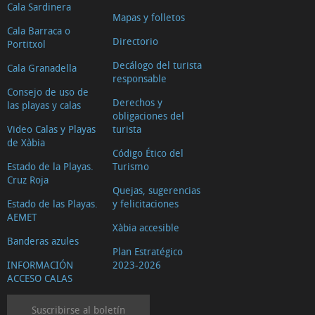
Cala Sardinera
Mapas y folletos
Cala Barraca o
Directorio
Portitxol
Decálogo del turista
Cala Granadella
responsable
Consejo de uso de
Derechos y
las playas y calas
obligaciones del
Video Calas y Playas
turista
de Xàbia
Código Ético del
Estado de la Playas.
Turismo
Cruz Roja
Quejas, sugerencias
Estado de las Playas.
y felicitaciones
AEMET
Xàbia accesible
Banderas azules
Plan Estratégico
INFORMACIÓN
2023-2026
ACCESO CALAS
Suscribirse al boletín