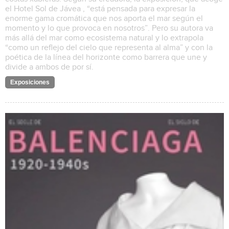
el Hotel Sol de Jávea , “está pensada para expresar la
enorme gama cromática que nos aporta el mar según el
momento y lo que provoca en nosotros”. Pero su autora va
más allá del mar como ecosistema natural y lo extrapola
“como un reflejo del cielo que representa al alma” y con la
poética de la línea del horizonte como barrera que une y
divide a ambos de por sí.
Exposiciones